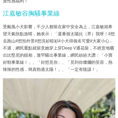
派性感福利！
江嘉敏谷胸騷事業線
受颱風小犬影響，不少人都留在家中安全為上，江嘉敏就希
望天氣快點放晴，她表示：「還番個太陽比（畀）我呀！#想
去跑山#想拍外景#想洗衫晾衫#小犬得個名可愛#大家小心」
不過，網民重點就留意她穿上穿Deep V通花裝，不經意地曬
出比堅尼的靚相，激罕騷出事業線，網民紛紛大讚：「小寶
好勁事業線！」、「好想見你」、「見到你燦爛的笑容，熱
辣辣的性感，簡真勁過太陽！」、「一定有陰謀！」