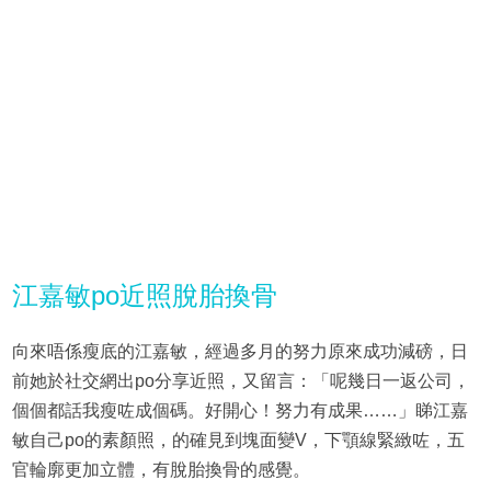
江嘉敏po近照脫胎換骨
向來唔係瘦底的江嘉敏，經過多月的努力原來成功減磅，日
前她於社交網出po分享近照，又留言：「呢幾日一返公司，
個個都話我瘦咗成個碼。好開心！努力有成果……」睇江嘉
敏自己po的素顏照，的確見到塊面變V，下顎線緊緻咗，五
官輪廓更加立體，有脫胎換骨的感覺。