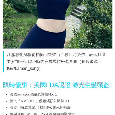
江嘉敏化身騙徒拍攝《警聲百二秒》時受訪，表示月底
要參加一個12小時內完成馬拉松嘅賽事（圖片來源：
IG@kaman_kong）
限時優惠：美國FDA認證 激光生髮頭盔
美國amazon鎖量及評價No. 1
輸入「NMG100」優惠碼額外減$100
香港用家真實試用 8週後效果已經顯著
每週使用3次、每日25分鐘 髮量明顯增加