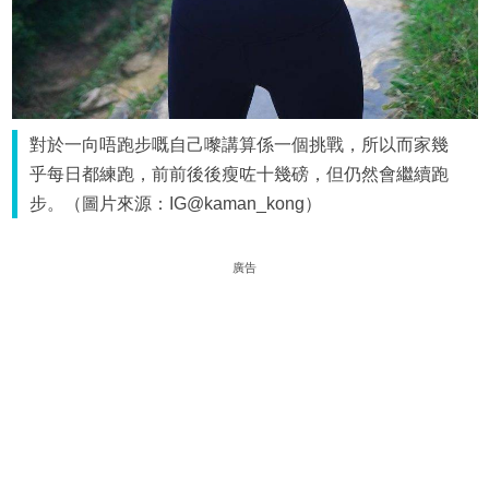
對於一向唔跑步嘅自己嚟講算係一個挑戰，所以而家幾
乎每日都練跑，前前後後瘦咗十幾磅，但仍然會繼續跑
步。（圖片來源：IG@kaman_kong）
廣告