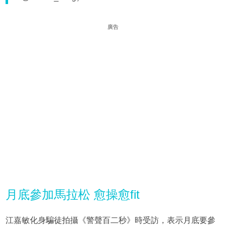
廣告
月底參加馬拉松 愈操愈fit
江嘉敏化身騙徒拍攝《警聲百二秒》時受訪，表示月底要參