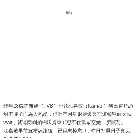
廣告
現年28歲的無綫（TVB）小花江嘉敏（Kaman）初出道時憑
甜美樣子而為人熟悉，但近年因身形脹爆兼剪短頭髮而大跌
watt，就連同劇拍檔馬貫東都忍不住當眾窒她「肥膩嘢」！
江嘉敏早前宣布練跑後，已經愈操愈fit，昨日打風日子更大