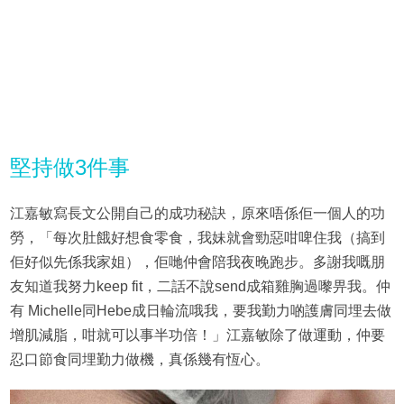
堅持做3件事
江嘉敏寫長文公開自己的成功秘訣，原來唔係佢一個人的功
勞，「每次肚餓好想食零食，我妹就會勁惡咁啤住我（搞到
佢好似先係我家姐），佢哋仲會陪我夜晚跑步。多謝我嘅朋
友知道我努力keep fit，二話不說send成箱雞胸過嚟畀我。仲
有 Michelle同Hebe成日輪流哦我，要我勤力啲護膚同埋去做
增肌減脂，咁就可以事半功倍！」江嘉敏除了做運動，仲要
忍口節食同埋勤力做機，真係幾有恆心。