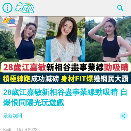
28歲江嘉敏新相谷盡事業線勁吸睛 自
爆恨同陽光玩遊戲
最新娛聞
Keith
Oct 9 2023