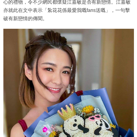
心的禮物，令不少網民都懷疑江嘉敏是否有新戀情。江嘉敏
亦就此在文中表示「紮花花係最愛我嘅fans送嘅」，一句擊
破有新戀情的傳聞。