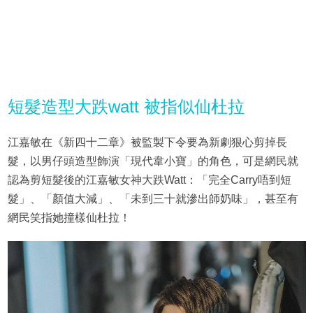
短髮造型大跌watt 被指似仙杜拉
江嘉敏在《新四十二章》被監製下令要為新劇狠心剪掉長
髮，以男仔頭造型飾演「現代韋小寶」的角色，可是網民就
認為剪短髮後的江嘉敏女神大跌Watt：「完全Carry唔到短
髮」、「顏值大減」、「未到三十就滲出師奶味」，甚至有
網民笑指她撞樣仙杜拉！