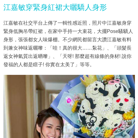
江嘉敏穿緊身紅裙大曬驕人身形
江嘉敏在社交平台上傳了一輯性感近照，照片中江嘉敏身穿
緊身低胸吊帶紅裙，在家中手持一大束花，大擺Pose騷驕人
身形，張張都女人味爆棚。不少網民都留言大讚江嘉敏有料
到兼女神味返曬嚟：「哇！真的很大……紮花」、「頭髮長
返女神氣質出返晒嚟」、「天呀! 那麼超有線條的身材! 說你
發福的人都是瞎子! 你實在太美了」等等。