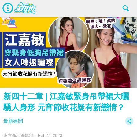
新四十二章 | 江嘉敏緊身吊帶裙大曬
驕人身形 元宵節收花疑有新戀情？
最新娛聞
東方新地編輯部
Feb 11 2023