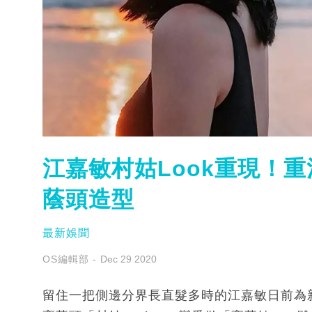
江嘉敏村姑Look重現！
蔭頭造型
最新娛聞
OS編輯部
Dec 29 2020
留住一把側邊分界長直髮多時的江嘉敏日前為