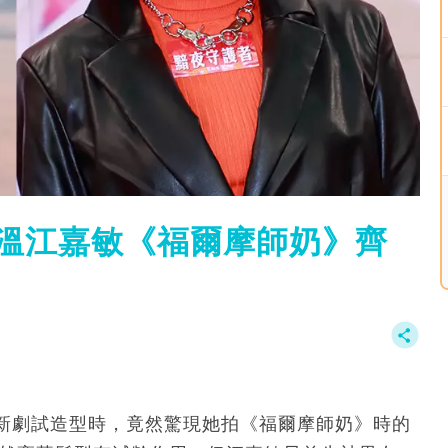
重溫江嘉敏《福爾摩師奶》齊
新劇試造型時，竟然驚現她拍《福爾摩師奶》時的