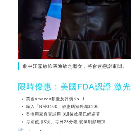
劇中江嘉敏飾演陳敏之繼女，將會迷戀謝東閔。
限時優惠：美國FDA認證 激
美國amazon鎖量及評價No. 1
輸入「NMG100」優惠碼額外減$100
香港用家真實試用 8週後效果已經顯著
每週使用3次、每日25分鐘 髮量明顯增加