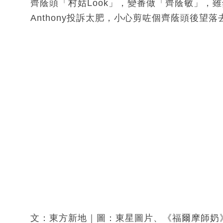
齊蔭頭「村姑Look」，變番做「齊蔭敏」，
Anthony投訴太肥，小心剪咗個齊蔭頭後望
文：東方新地｜圖：東星圖片、《福爾摩師奶