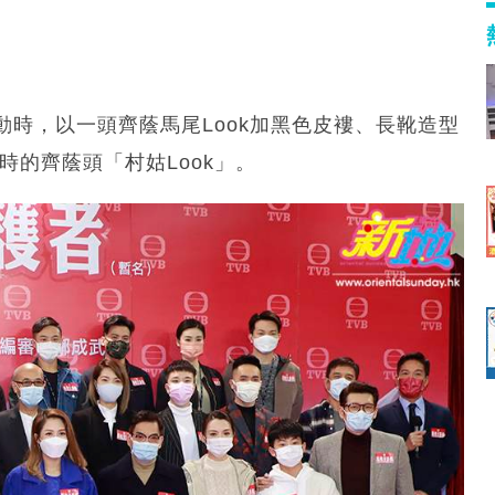
時，以一頭齊蔭馬尾Look加黑色皮褸、長靴造型
時的齊蔭頭「村姑Look」。