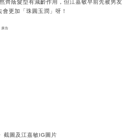
雖然齊蔭髮型有減齡作用，但江嘉敏早前先被男友
落去會更加「珠圓玉潤」呀！
廣告
》截圖及江嘉敏IG圖片