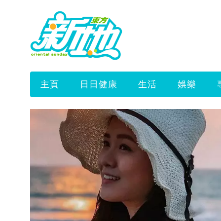
主頁
日日健康
生活
娛樂