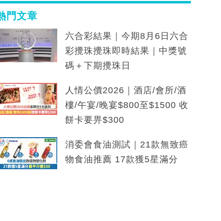
熱門文章
六合彩結果｜今期8月6日六合
彩攪珠攪珠即時結果｜中獎號
碼＋下期攪珠日
人情公價2026｜酒店/會所/酒
樓/午宴/晚宴$800至$1500 收
餅卡要畀$300
消委會食油測試｜21款無致癌
物食油推薦 17款獲5星滿分