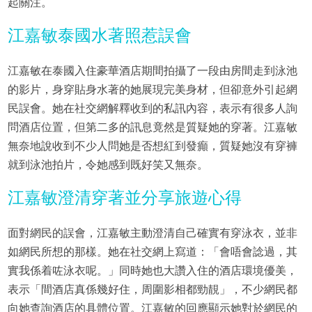
起關注。
江嘉敏泰國水著照惹誤會
江嘉敏在泰國入住豪華酒店期間拍攝了一段由房間走到泳池
的影片，身穿貼身水著的她展現完美身材，但卻意外引起網
民誤會。她在社交網解釋收到的私訊內容，表示有很多人詢
問酒店位置，但第二多的訊息竟然是質疑她的穿著。江嘉敏
無奈地說收到不少人問她是否想紅到發癲，質疑她沒有穿褲
就到泳池拍片，令她感到既好笑又無奈。
江嘉敏澄清穿著並分享旅遊心得
面對網民的誤會，江嘉敏主動澄清自己確實有穿泳衣，並非
如網民所想的那樣。她在社交網上寫道：「會唔會諗過，其
實我係着咗泳衣呢。」同時她也大讚入住的酒店環境優美，
表示「間酒店真係幾好住，周圍影相都勁靚」，不少網民都
向她查詢酒店的具體位置。江嘉敏的回應顯示她對於網民的