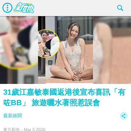
31歲江嘉敏泰國返港後宣布喜訊「有
咗BB」 旅遊曬水著照惹誤會
最新娛聞
東方新地
Mar 5 2026