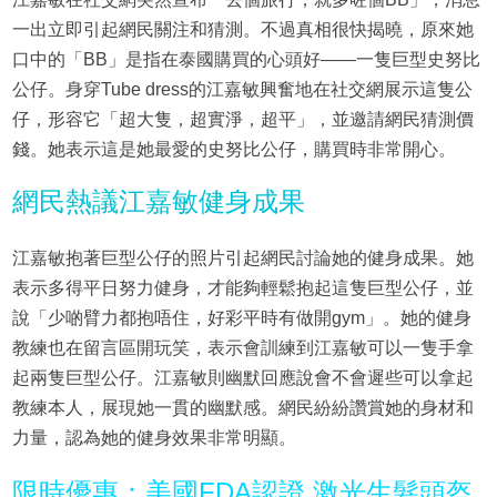
一出立即引起網民關注和猜測。不過真相很快揭曉，原來她
口中的「BB」是指在泰國購買的心頭好——一隻巨型史努比
公仔。身穿Tube dress的江嘉敏興奮地在社交網展示這隻公
仔，形容它「超大隻，超實淨，超平」，並邀請網民猜測價
錢。她表示這是她最愛的史努比公仔，購買時非常開心。
網民熱議江嘉敏健身成果
江嘉敏抱著巨型公仔的照片引起網民討論她的健身成果。她
表示多得平日努力健身，才能夠輕鬆抱起這隻巨型公仔，並
說「少啲臂力都抱唔住，好彩平時有做開gym」。她的健身
教練也在留言區開玩笑，表示會訓練到江嘉敏可以一隻手拿
起兩隻巨型公仔。江嘉敏則幽默回應說會不會遲些可以拿起
教練本人，展現她一貫的幽默感。網民紛紛讚賞她的身材和
力量，認為她的健身效果非常明顯。
限時優惠：美國FDA認證 激光生髮頭盔