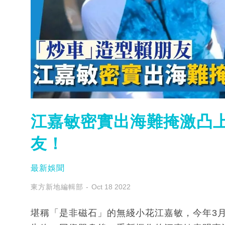
江嘉敏密實出海難掩激凸上
友！
最新娛聞
東方新地編輯部
Oct 18 2022
堪稱「是非磁石」的無綫小花江嘉敏，今年3月於