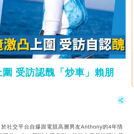
圍 受訪認醜「炒車」賴朋
社交平台自爆跟電競高層男友Anthony的4年情