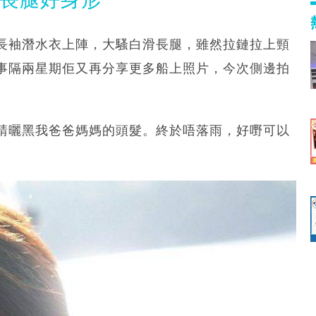
長袖潛水衣上陣，大騷白滑長腿，雖然拉鏈拉上頸
事隔兩星期佢又再分享更多船上照片，今次側邊拍
請曬黑我爸爸媽媽的頭髮。終於唔落雨，好嘢可以