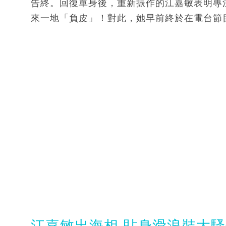
告終。回復單身後，重新振作的江嘉敏表明專
來一地「負皮」！對此，她早前終於在電台節
江嘉敏出海相 貼身滑浪裝大