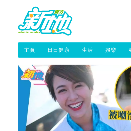
主頁
日日健康
生活
娛樂