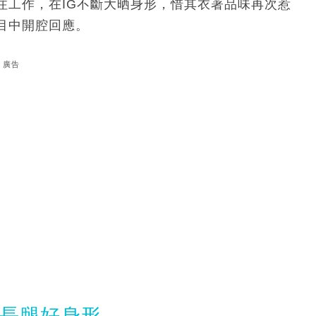
注工作，在IG不斷大晒身形，惜其衣著品味再次惹
目中開腔回應。
廣告
騷長腿好身形