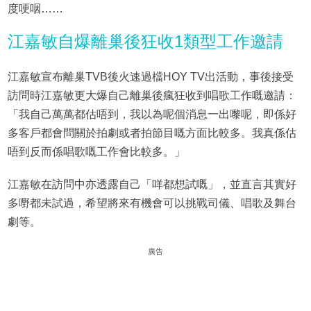
度哽咽……
江嘉敏自爆離巢後狂收1類型工作邀請
江嘉敏宣布離巢TVB後火速過檔HOY TV出活動，事後接受
訪問時江嘉敏更大爆自己離巢後瘋狂收到唱歌工作嘅邀請：
「我自己萬萬都估唔到，我以為呢個消息一出嚟呢，即係好
多客戶都會問關於拍劇或者拍節目嘅方面比較多。我真係估
唔到反而係唱歌嘅工作會比較多。」
江嘉敏在訪問中亦透露自己「咩都想試嘅」，並直言其實好
多嘢都未試過，希望將來有機會可以挑戰司儀、唱歌及舞台
劇等。
廣告