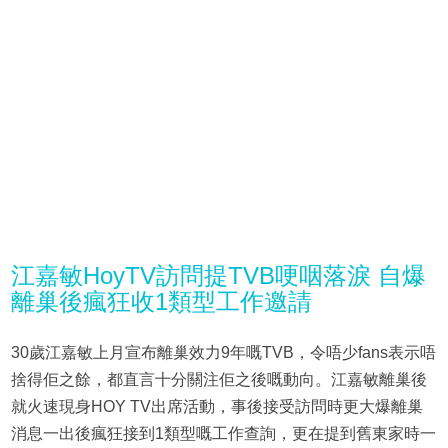
江嘉敏HoyTV訪問提TVB哽咽落淚 自爆
離巢後瘋狂收1類型工作邀請
30歲江嘉敏上月宣布離巢效力9年嘅TVB，令唔少fans表示唔
捨得佢之餘，都直言十分關注佢之後嘅動向。江嘉敏離巢後
就火速現身HOY TV出席活動，事後接受訪問時更大爆離巢
消息一出後瘋狂接到1類型嘅工作查詢，更在提到舊東家時一