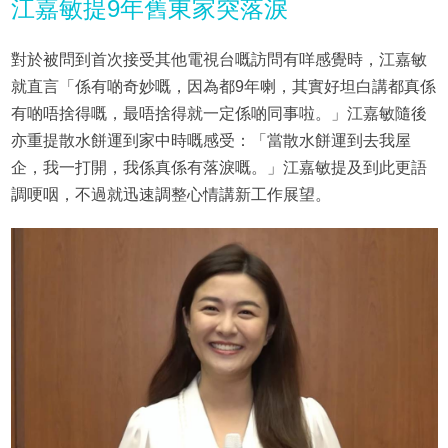
江嘉敏提9年舊東家突落淚
對於被問到首次接受其他電視台嘅訪問有咩感覺時，江嘉敏
就直言「係有啲奇妙嘅，因為都9年喇，其實好坦白講都真係
有啲唔捨得嘅，最唔捨得就一定係啲同事啦。」江嘉敏隨後
亦重提散水餅運到家中時嘅感受：「當散水餅運到去我屋
企，我一打開，我係真係有落淚嘅。」江嘉敏提及到此更語
調哽咽，不過就迅速調整心情講新工作展望。