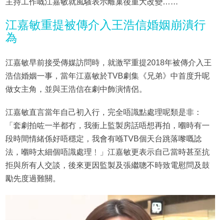
主持工作嘅江嘉敏就風騷表示離巢後重大改變……
江嘉敏重提被傳介入王浩信婚姻崩潰行
為
江嘉敏早前接受傳媒訪問時，就激罕重提2018年被傳介入王
浩信婚姻一事，當年江嘉敏於TVB劇集《兄弟》中首度升呢
做女主角，並與王浩信在劇中飾演情侶。
江嘉敏直言當年自己初入行，完全唔識點處理呢類是非：
「套劇拍咗一半都冇，我衝上監製房話唔想再拍，嗰時有一
段時間情緒係好唔穩定，我會有喺TVB個天台跳落嚟嘅諗
法，嗰時太細個唔識處理﹗」江嘉敏更表示自己當時甚至抗
拒與所有人交談，後來更因監製及張繼聰不時致電慰問及鼓
勵先度過難關。