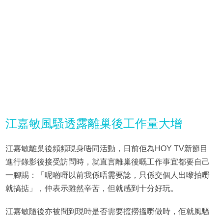
江嘉敏風騷透露離巢後工作量大增
江嘉敏離巢後頻頻現身唔同活動，日前佢為HOY TV新節目
進行錄影後接受訪問時，就直言離巢後嘅工作事宜都要自己
一腳踢：「呢啲嘢以前我係唔需要諗，只係交個人出嚟拍嘢
就搞掂」，仲表示雖然辛苦，但就感到十分好玩。
江嘉敏隨後亦被問到現時是否需要搲撈搵嘢做時，佢就風騷