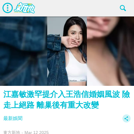
江嘉敏激罕提介入王浩信婚姻風波 險
走上絕路 離巢後有重大改變
最新娛聞
東方新地
Mar 12 2025