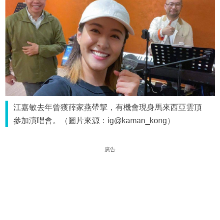
江嘉敏去年曾獲薛家燕帶挈，有機會現身馬來西亞雲頂
參加演唱會。（圖片來源：ig@kaman_kong）
廣告