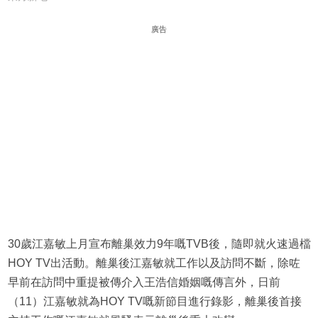
廣告
30歲江嘉敏上月宣布離巢效力9年嘅TVB後，隨即就火速過檔
HOY TV出活動。離巢後江嘉敏就工作以及訪問不斷，除咗
早前在訪問中重提被傳介入王浩信婚姻嘅傳言外，日前
（11）江嘉敏就為HOY TV嘅新節目進行錄影，離巢後首接