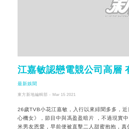
江嘉敏認戀電競公司高層 
最新娛聞
東方新地編輯部
Mar 15 2021
26歲TVB小花江嘉敏，入行以來緋聞多多，
心機女》，節目中與馮盈盈暗片 ，不過現實
米男友恩愛，早前便被直擊二人甜蜜抱抱，真