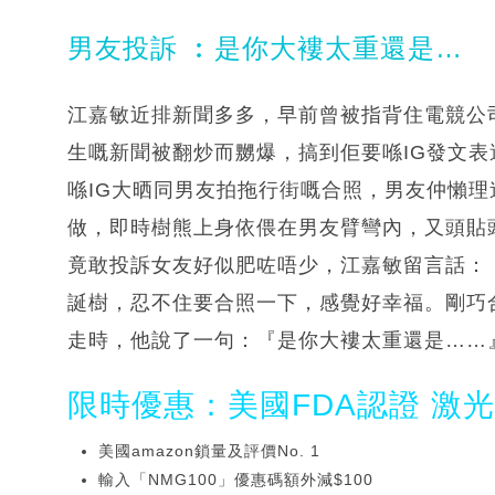
男友投訴 ︰是你大褸太重還是…
江嘉敏近排新聞多多，早前曾被指背住電競公司高
生嘅新聞被翻炒而嬲爆，搞到佢要喺IG發文
喺IG大晒同男友拍拖行街嘅合照，男友仲懶
做，即時樹熊上身依偎在男友臂彎內，又頭貼頭
竟敢投訴女友好似肥咗唔少，江嘉敏留言話：「𝐶ℎ𝑟𝑖𝑠𝑡
誕樹，忍不住要合照一下，感覺好幸福。剛巧
走時，他說了一句：『是你大褸太重還是……
限時優惠：美國FDA認證 激
美國amazon鎖量及評價No. 1
輸入「NMG100」優惠碼額外減$100