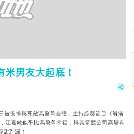
有米男友大起底！
近日被安排與死敵馮盈盈合體，主持綜藝節目《解溝
中，江嘉敏似乎比馮盈盈幸福，與其電競公司高層有
係甜到漏！