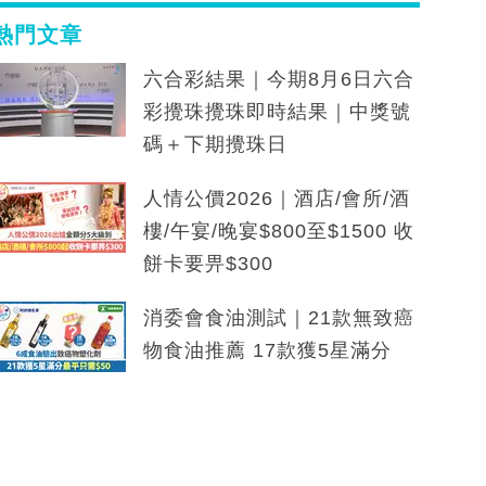
熱門文章
六合彩結果｜今期8月6日六合
彩攪珠攪珠即時結果｜中獎號
碼＋下期攪珠日
人情公價2026｜酒店/會所/酒
樓/午宴/晚宴$800至$1500 收
餅卡要畀$300
消委會食油測試｜21款無致癌
物食油推薦 17款獲5星滿分