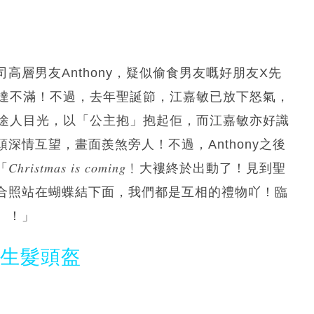
層男友Anthony，疑似偷食男友嘅好朋友X先
表達不滿！不過，去年聖誕節，江嘉敏已放下怒氣，
理途人目光，以「公主抱」抱起佢，而江嘉敏亦好識
深情互望，畫面羨煞旁人！不過，Anthony之後
𝑎𝑠 𝑖𝑠 𝑐𝑜𝑚𝑖𝑛𝑔﹗大褸終於出動了！見到聖
合照站在蝴蝶結下面，我們都是互相的禮物吖！臨
』！」
光生髮頭盔