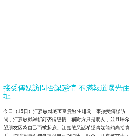
接受傳媒訪問否認戀情 不滿報道曝光住
址
今日（15日）江嘉敏就撻著富貴醫生緋聞一事接受傳媒訪
問，江嘉敏截鐵斬釘否認戀情，稱對方只是朋友，並且唔希
望朋友因為自己而被起底。江嘉敏又話希望傳媒能夠高抬貴
手，怕緋聞再亂傳會搞到自己嫁唔出。此外，江嘉敏亦表示