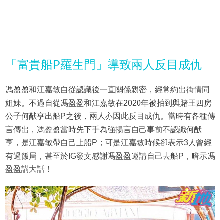
「富貴船P羅生門」導致兩人反目成仇
馮盈盈和江嘉敏自從認識後一直關係親密，經常約出街情同
姐妹。不過自從馮盈盈和江嘉敏在2020年被拍到與賭王四房
公子何猷亨出船P之後，兩人亦因此反目成仇。當時有各種傳
言傳出，馮盈盈當時先下手為強揚言自己事前不認識何猷
亨，是江嘉敏帶自己上船P；可是江嘉敏時候卻表示3人曾經
有過飯局，甚至於IG發文感謝馮盈盈邀請自己去船P，暗示馮
盈盈講大話！