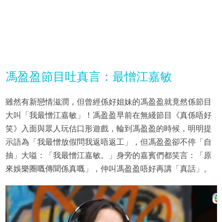
馮盈盈節目吐真言：最憎江嘉敏
雖然有新戀情滋潤，但曾經係好姐妹的馮盈盈就竟然係節目
大叫「我最憎江嘉敏」！馮盈盈早前在無綫節目《真係唔好
笑》入面與眾人玩估口形遊戲，輪到馮盈盈的時候，明明提
示語為「我最憎放假問我返唔返工」，但馮盈盈卻不停「自
抽」大嗌：「我最憎江嘉敏。」身旁的嘉賓們都笑言：「原
來娛樂圈嘅傳聞係真嘅」，仲叫馮盈盈唔好再講「真話」。