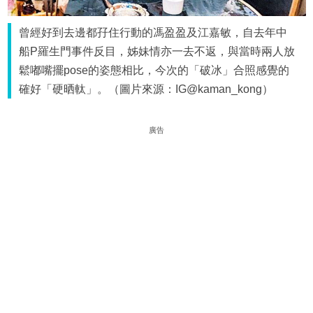
曾經好到去邊都孖住行動的馮盈盈及江嘉敏，自去年中
船P羅生門事件反目，姊妹情亦一去不返，與當時兩人放
鬆嘟嘴擺pose的姿態相比，今次的「破冰」合照感覺的
確好「硬晒軚」。（圖片來源：IG@kaman_kong）
廣告