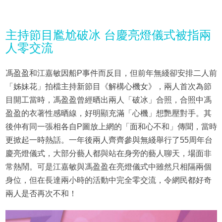
主持節目尷尬破冰 台慶亮燈儀式被指兩
人零交流
馮盈盈和江嘉敏因船P事件而反目，但前年無綫卻安排二人前
「姊妹花」拍檔主持新節目《解構心機女》，兩人首次為節
目開工當時，馮盈盈曾經晒出兩人「破冰」合照，合照中馮
盈盈的衣著性感晒線，好明顯充滿「心機」想艷壓對手。其
後仲有同一張相各自P圖放上網的「面和心不和」傳聞，當時
更掀起一時熱話。一年後兩人齊齊參與無綫舉行了55周年台
慶亮燈儀式，大部分藝人都與站在身旁的藝人聊天，場面非
常熱鬧。可是江嘉敏與馮盈盈在亮燈儀式中雖然只相隔兩個
身位，但在長達兩小時的活動中完全零交流，令網民都好奇
兩人是否再次不和！