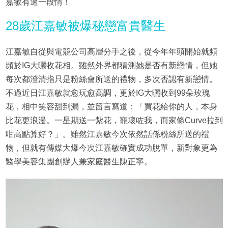
嘉敏有過一段情！
28歲江嘉敏被爆秘戀富貴醫生
江嘉敏自從與電競公司高層分手之後，從今年年頭開始就頻
頻於IG大曬收花相。雖然外界都猜測她是否有新戀情，但她
每次都澄清指只是粉絲會所送的禮物，多次否認有新戀情。
不過近日江嘉敏就愈玩愈高調，更於IG大曬收到99朵玫瑰
花，相中笑容甜到漏，並留言寫道：「買花給你的人，本身
比花更浪漫。一星期送一紮花，寵壞咗我，而家條Curve拉到
咁高點算好？」。雖然江嘉敏今次依然話係粉絲所送的禮
物，但就有傳媒大爆今次江嘉敏確實成功脫單，新對象更為
醫學美容集團創辦人兼家庭醫生陳正寧。