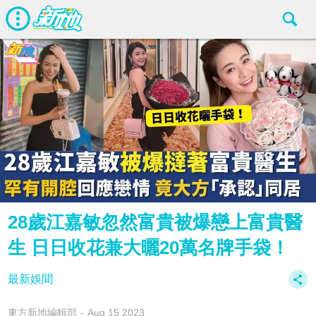
28歲江嘉敏忽然富貴被爆戀上富貴醫
生 日日收花兼大曬20萬名牌手袋！
最新娛聞
東方新地編輯部
Aug 15 2023