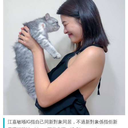
江嘉敏喺IG指自己同新對象同居，不過新對象係指佢新