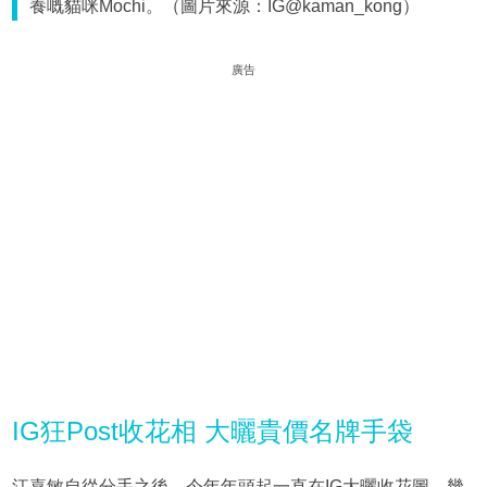
養嘅貓咪Mochi。（圖片來源：IG@kaman_kong）
廣告
IG狂Post收花相 大曬貴價名牌手袋
江嘉敏自從分手之後，今年年頭起一直在IG大曬收花圖，幾