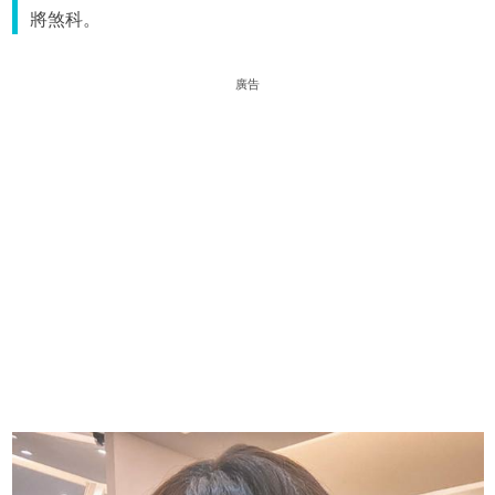
將煞科。
廣告