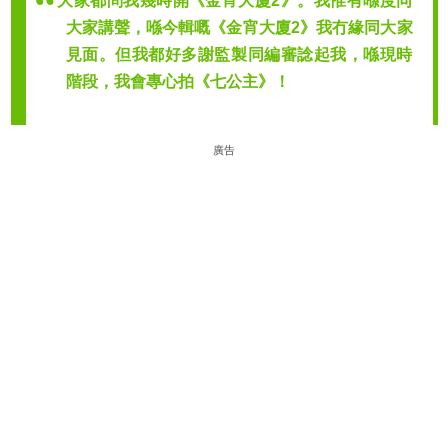
大家都問我幾時開《金宵大廈2》。我惟有喺度同
大家講聲，喺今輯嘅《金宵大廈2》我冇緣同大家
見面。但我都好多謝監製同編審諗起我，喺現時
階段，我會專心拍《七公主》！
廣告