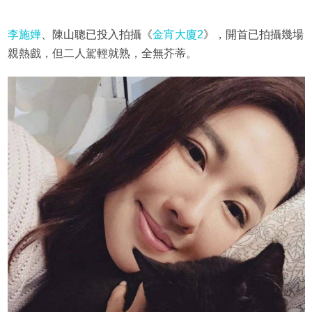
李施嬅
、陳山聰已投入拍攝《
金宵大廈2
》，開首已拍攝幾場
親熱戲，但二人駕輕就熟，全無芥蒂。