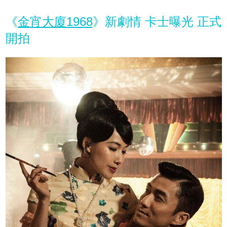
《
金宵大廈1968
》新劇情 卡士曝光 正式
開拍