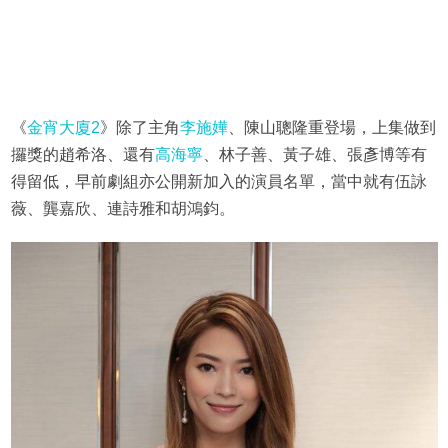
《
金宵大廈2
》除了主角
李施嬅
、陳山聰隆重登場，上集做到
攞獎的趙希洛、還有
高海寧
、林子善、黃子雄、張彥博等有
得留低，早前劇組亦公開新加入的演員名單，當中就有伍詠
薇、龔嘉欣、連詩雅和胡鴻鈞。