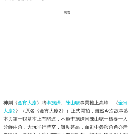
廣告
神劇《
金宵大廈
》將
李施嬅
、
陳山聰
事業推上高峰，《
金宵
大廈2
》（原名《金宵大廈2》）正式開拍，雖然今次故事藍
本與第一輯基本上冇關連，不過李施嬅同陳山聰一樣要一人
分飾兩角，大玩平行時空，難度甚高，而劇中參演角色亦漸