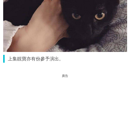
上集靚寶亦有份參予演出。
廣告