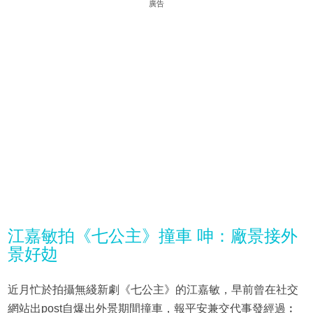
廣告
江嘉敏拍《七公主》撞車 呻：廠景接外
景好攰
近月忙於拍攝無綫新劇《七公主》的江嘉敏，早前曾在社交
網站出post自爆出外景期間撞車，報平安兼交代事發經過︰