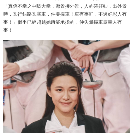
「真係不幸之中嘅大幸，廠景接外景，人的確好攰，出外景
時，又行錯路又塞車，仲要撞車！車有事吖，不過好彩人冇
事！」似乎已經超越她所能承擔的，仲失暈撞車慶幸人冇
事！