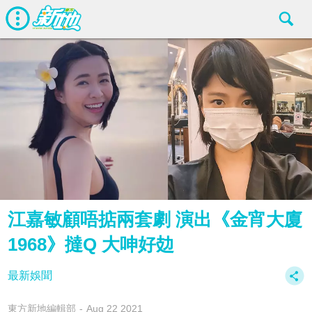
江嘉敏顧唔掂兩套劇 演出《金宵大廈
1968》撻Q 大呻好攰
最新娛聞
東方新地編輯部
Aug 22 2021