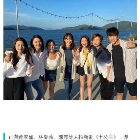
正與黃翠如、林夏薇、陳瀅等人拍新劇《七公主》，即