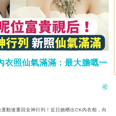
內衣照仙氣滿滿：最大膽嘅一
，勤做運動後重回女神行列！近日她晒出CK內衣相，向