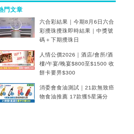
熱門文章
六合彩結果｜今期8月6日六合
彩攪珠攪珠即時結果｜中獎號
碼＋下期攪珠日
人情公價2026｜酒店/會所/酒
樓/午宴/晚宴$800至$1500 收
餅卡要畀$300
消委會食油測試｜21款無致癌
物食油推薦 17款獲5星滿分