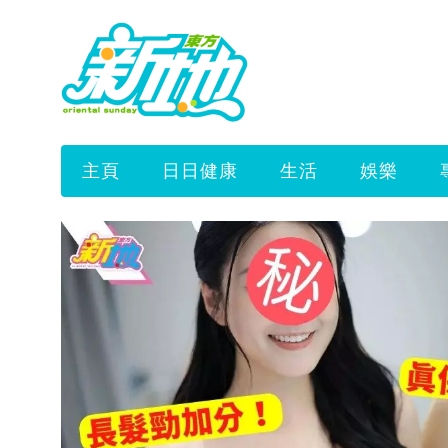
主頁
日日健康
生活
娛樂