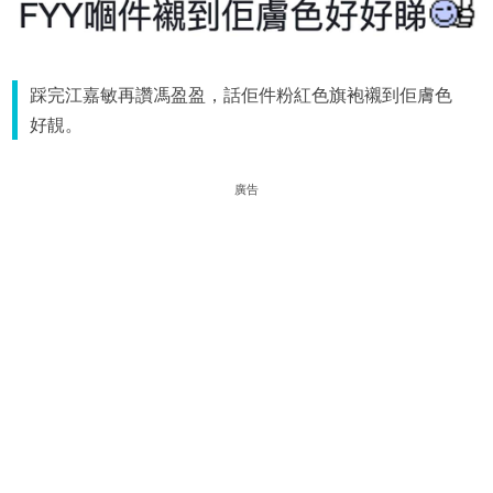
踩完江嘉敏再讚馮盈盈，話佢件粉紅色旗袍襯到佢膚色
好靚。
廣告