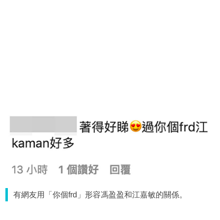
有網友用「你個frd」形容馮盈盈和江嘉敏的關係。