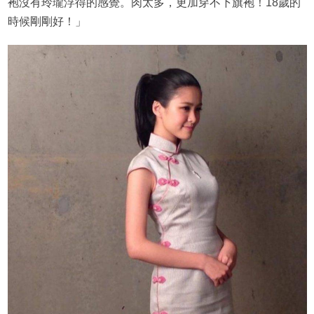
袍沒有玲瓏浮得的感覺。肉太多，更加穿不下旗袍！18歲的
時候剛剛好！」