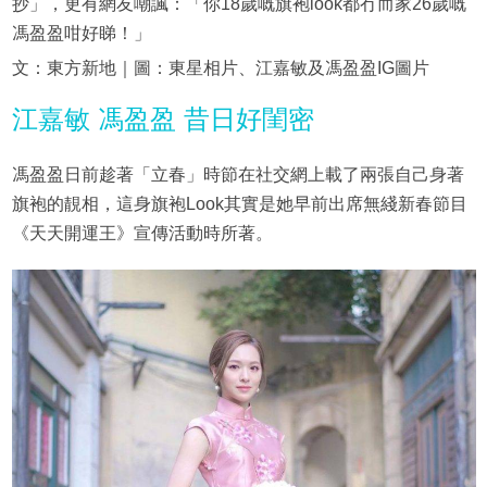
抄」，更有網友嘲諷：「你18歲嘅旗袍look都冇而家26歲嘅
馮盈盈咁好睇！」
文：東方新地｜圖：東星相片、江嘉敏及馮盈盈IG圖片
江嘉敏 馮盈盈 昔日好閨密
馮盈盈日前趁著「立春」時節在社交網上載了兩張自己身著
旗袍的靚相，這身旗袍Look其實是她早前出席無綫新春節目
《天天開運王》宣傳活動時所著。