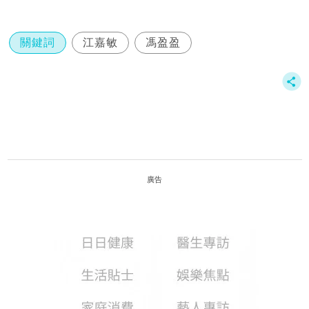
關鍵詞
江嘉敏
馮盈盈
廣告