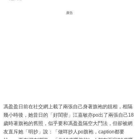
廣告
馮盈盈日前在社交網上載了兩張自己身著旗袍的靚相，相隔
幾小時後，她昔日的「好閨密」江嘉敏亦po出了兩張自己18
歲時著旗袍的舊照，似乎要和馮盈盈隔空大鬥法，但卻被網
友直斥她「明抄」說：「做咩抄人po旗袍，caption都要