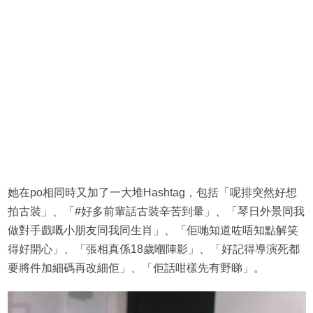
她在po相同時又加了一大堆Hashtag，包括「呢排突然好想
拍古裝」、「#好多前輩話古裝辛苦到暈」、「琴日外景同我
做對手戲嘅小朋友同我同生肖」、「佢哋知道咗唔知點解笑
得好開心」、「張相真係18歲嗰陣影」、「好記得導演死都
要將件加細碼再改細佢」、「佢話咁樣先有野睇」。