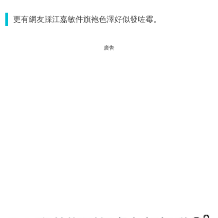
更有網友踩江嘉敏件旗袍色澤好似發咗霉。
廣告