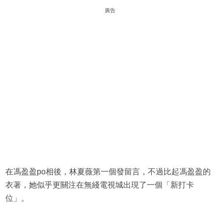
廣告
在馮盈盈po相後，林夏薇第一個發留言，不過比起馮盈盈的
衣著，她似乎更關注在無綫電視城出現了一個「新打卡
位」。