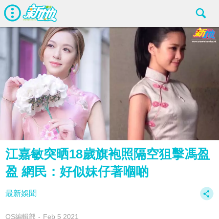
江嘉敏突晒18歲旗袍照隔空狙擊馮盈
盈 網民：好似妹仔著嗰啲
最新娛聞
OS編輯部
Feb 5 2021