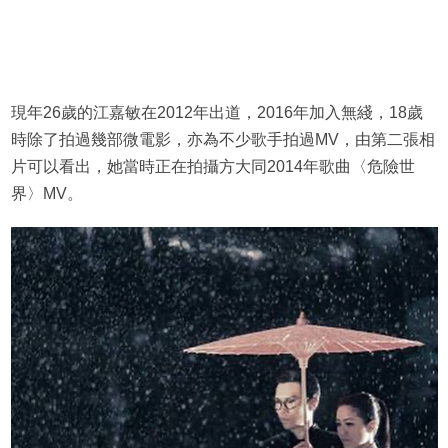
現年26歲的江嘉敏在2012年出道，2016年加入無綫，18歲
時除了拍過幾部微電影，亦為不少歌手拍過MV，由第二張相
片可以看出，她當時正在拍攝方大同2014年歌曲〈危險世
界〉MV。