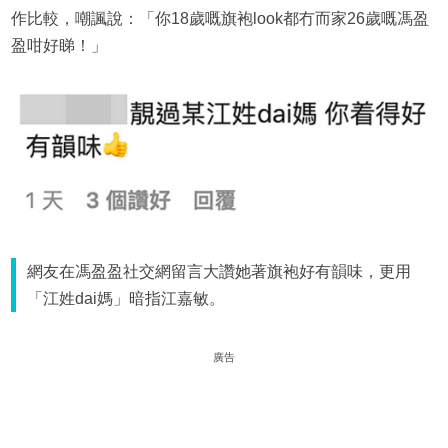
作比較，嘲諷說：「你18歲嘅旗袍look都冇而家26歲嘅馮盈
盈咁好睇！」
網友在馮盈盈社交網留言大讚她著旗袍好有韻味，更用
「江姓dai媽」暗指江嘉敏。
廣告