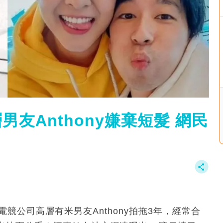
男友Anthony嫌棄短髮 網民
競公司高層有米男友Anthony拍拖3年，經常合