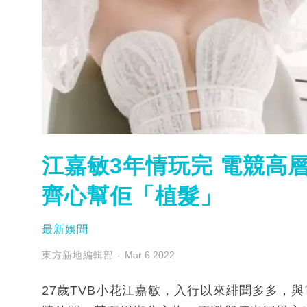
江嘉敏3年情玩完 電競高層
齊心幫佢「植髮」
最新娛聞
東方新地編輯部
Mar 6 2022
27歲TVB小花江嘉敏，入行以來緋聞多多，與電