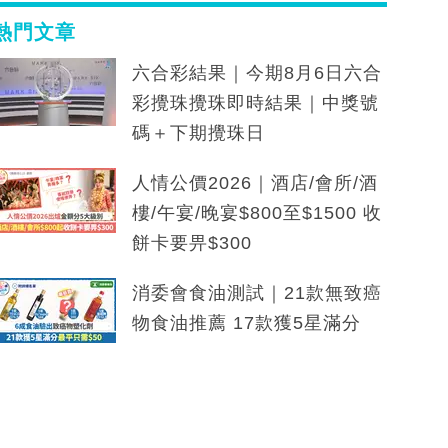
熱門文章
六合彩結果｜今期8月6日六合
彩攪珠攪珠即時結果｜中獎號
碼＋下期攪珠日
人情公價2026｜酒店/會所/酒
樓/午宴/晚宴$800至$1500 收
餅卡要畀$300
消委會食油測試｜21款無致癌
物食油推薦 17款獲5星滿分