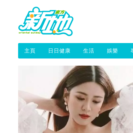
主頁
日日健康
生活
娛樂