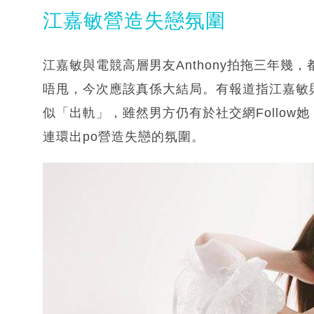
江嘉敏營造失戀氛圍
江嘉敏與電競高層男友Anthony拍拖三年
唔甩，今次應該真係大結局。有報道指江嘉敏與An
似「出軌」，雖然男方仍有於社交網Follow她
連環出po營造失戀的氛圍。