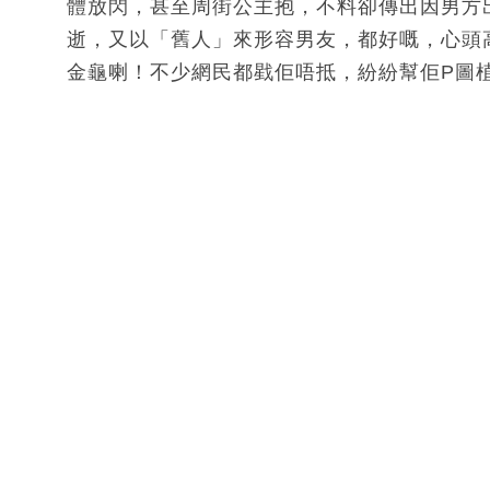
體放閃，甚至周街公主抱，不料卻傳出因男方
逝，又以「舊人」來形容男友，都好嘅，心頭
金龜喇！不少網民都戥佢唔抵，紛紛幫佢P圖