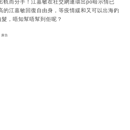
出軌而分手！江嘉敏在社交網連環出po暗示情已
高的江嘉敏回復自由身，等疫情緩和又可以出海釣
植髮，唔知幫唔幫到佢呢？
廣告