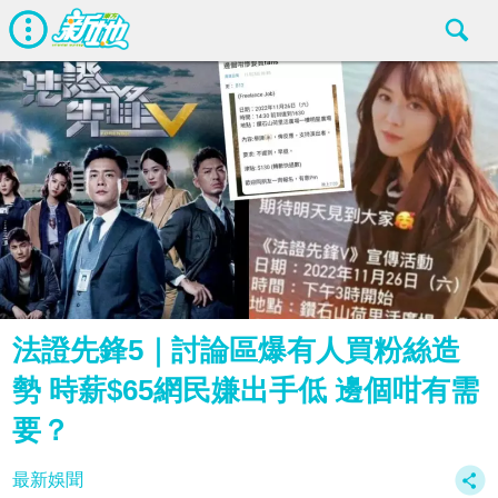
法證先鋒5｜討論區爆有人買粉絲造
勢 時薪$65網民嫌出手低 邊個咁有需
要？
最新娛聞