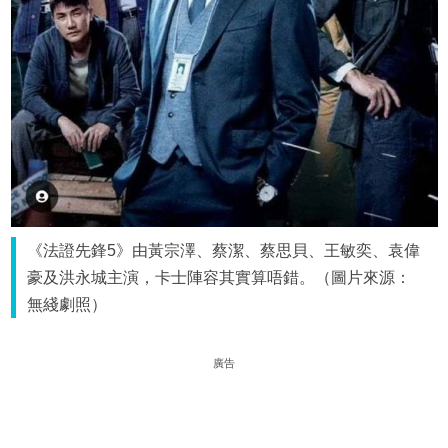
《法證先鋒5》由黃宗澤、蔡潔、蔡思貝、王敏奕、袁偉
豪及洪永城主演，卡士陣容其實算唔錯。（圖片來源：
無綫劇照）
廣告