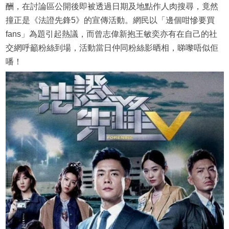
酬，在討論區公開後即被透過日期及地點作人肉搜尋，竟然
撞正是《法證先鋒5》的宣傳活動。網民以「邊個咁慘要買
fans」為題引起熱議，而曾志偉新抱王敏奕亦有在自己的社
交網呼籲粉絲到場，活動當日仲同粉絲影晒相，睇嚟唔似佢
噃！