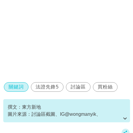
關鍵詞
法證先鋒5
討論區
買粉絲
撰文：東方新地
圖片來源：討論區截圖、IG@wongmanyik、
IG@sisleychoi