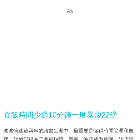
廣告
食飯時間少過10分鐘一度暴瘦22磅
波波憶述這兩年的讀書生涯中，最重要是懂得時間管理和自
律，她猶記得為了兼顧拍嘢、溫書、沖涼和做功課，她曾經