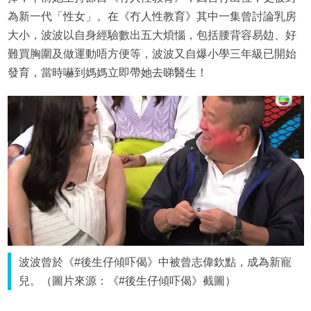
為新一代「性女」。在《冇人性教育》其中一集曾討論乳房
大小，波波以自身經驗數出五大煩惱，包括腰背容易攰、好
難買胸圍及做運動唔方便等，波波又自爆小學三年級已開始
發育，當時嚇到媽媽立即帶她去睇醫生！
波波曾於《#後生仔傾吓偈》中被曾志偉欽點，成為新寵
兒。（圖片來源：《#後生仔傾吓偈》截圖）