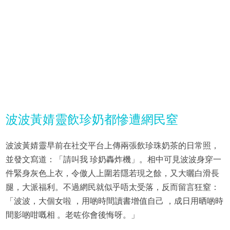
波波黃婧靈飲珍奶都慘遭網民窒
波波黃婧靈早前在社交平台上傳兩張飲珍珠奶茶的日常照，
並發文寫道：「請叫我 珍奶轟炸機」。相中可見波波身穿一
件緊身灰色上衣，令傲人上圍若隱若現之餘，又大曬白滑長
腿，大派福利。不過網民就似乎唔太受落，反而留言狂窒：
「波波，大個女啦 ，用啲時間讀書增值自己 ，成日用晒啲時
間影啲咁嘅相 。老咗你會後悔呀。」