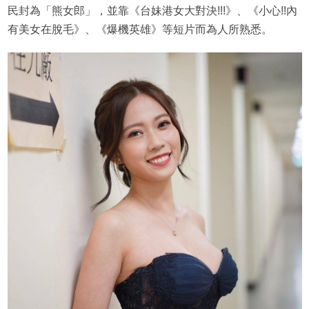
民封為「熊女郎」，並靠《台妹港女大對決!!!》、《小心!!內
有美女在脫毛》、《爆機英雄》等短片而為人所熟悉。