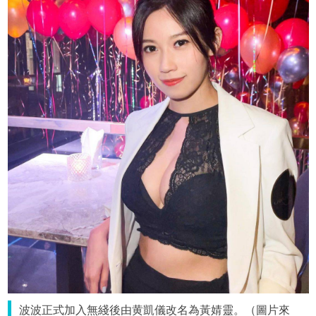
波波正式加入無綫後由黄凱儀改名為黃婧靈。（圖片來