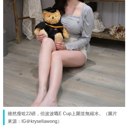
雖然瘦咗22磅，但波波嘅E Cup上圍並無縮水。（圖片
來源：IG＠krysellawong）