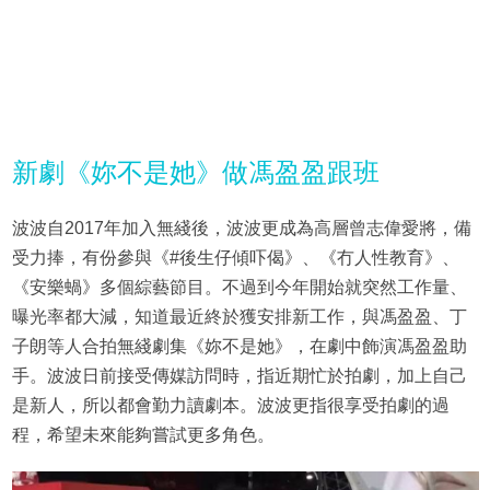
新劇《妳不是她》做馮盈盈跟班
波波自2017年加入無綫後，波波更成為高層曾志偉愛將，備
受力捧，有份參與《#後生仔傾吓偈》、《冇人性教育》、
《安樂蝸》多個綜藝節目。不過到今年開始就突然工作量、
曝光率都大減，知道最近終於獲安排新工作，與馮盈盈、丁
子朗等人合拍無綫劇集《妳不是她》，在劇中飾演馮盈盈助
手。波波日前接受傳媒訪問時，指近期忙於拍劇，加上自己
是新人，所以都會勤力讀劇本。波波更指很享受拍劇的過
程，希望未來能夠嘗試更多角色。