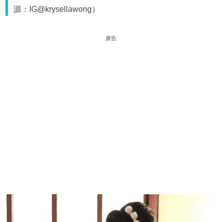
源：IG@krysellawong）
廣告