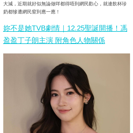
大減，近期就好似無論做咩都得唔到網民歡心，就連飲杯珍
奶都慘遭網民窒到應一應！
妳不是她TVB劇情｜12.25聖誕開播！馮
盈盈丁子朗主演 附角色人物關係