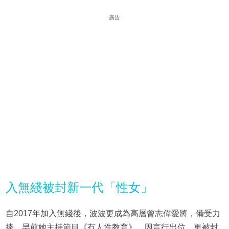
廣告
入無綫被封新一代「性女」
自2017年加入無綫後，波波更成為高層曾志偉愛將，備受力
捧，早前她主持節目《冇人性教育》，因言行出位，更被封