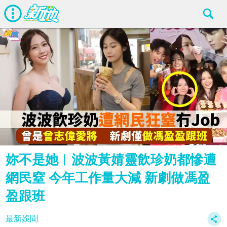
妳不是她︱波波黃婧靈飲珍奶都慘遭
網民窒 今年工作量大減 新劇做馮盈
盈跟班
最新娛聞