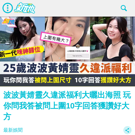
波波黃婧靈久違派福利大曬出海照 玩
你問我答被問上圍10字回答獲讚好大
方
最新娛聞