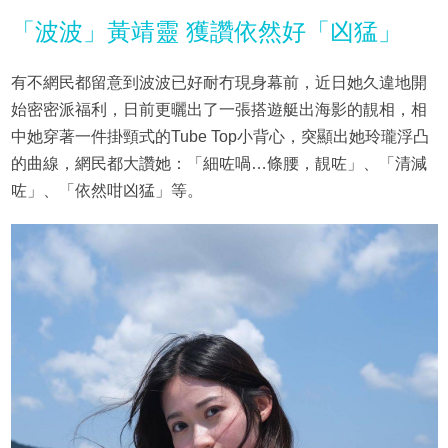
「波波」黃靖靈 獲讚依然好「凶猛」
有不網民都留意到波波已好耐冇現身幕前，近日她久違地開
始密密派福利，日前更曬出了一張搭遊艇出海影的靚相，相
中她穿著一件掛頸式的Tube Top小背心，突顯出她玲瓏浮凸
的曲線，網民都大讚她：「細咗喎…條腰，靚咗」、「清減
咗」、「依然咁凶猛」等。