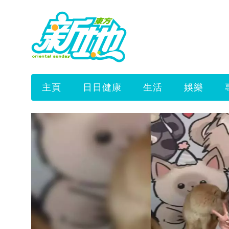
主頁
日日健康
生活
娛樂