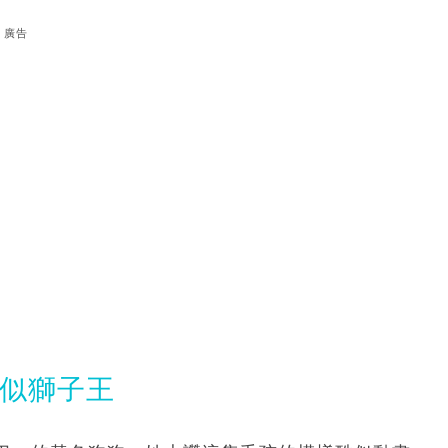
廣告
神似獅子王