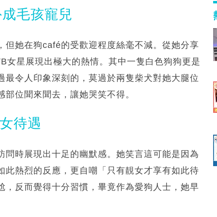
外成毛孩寵兒
但她在狗café的受歡迎程度絲毫不減。從她分享
VB女星展現出極大的熱情。其中一隻白色狗狗更是
過最令人印象深刻的，莫過於兩隻柴犬對她大腿位
感部位聞來聞去，讓她哭笑不得。
靚女待遇
訪問時展現出十足的幽默感。她笑言這可能是因為
如此熱烈的反應，更自嘲「只有靚女才享有如此待
尬，反而覺得十分習慣，畢竟作為愛狗人士，她早