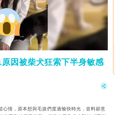
因1原因被柴犬狂索下半身敏感
é放鬆心情，原本想與毛孩們度過愉快時光，豈料卻意