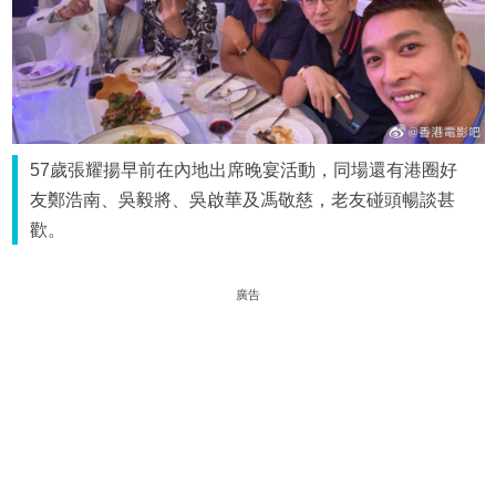
57歲張耀揚早前在內地出席晚宴活動，同場還有港圈好
友鄭浩南、吳毅將、吳啟華及馮敬慈，老友碰頭暢談甚
歡。
廣告