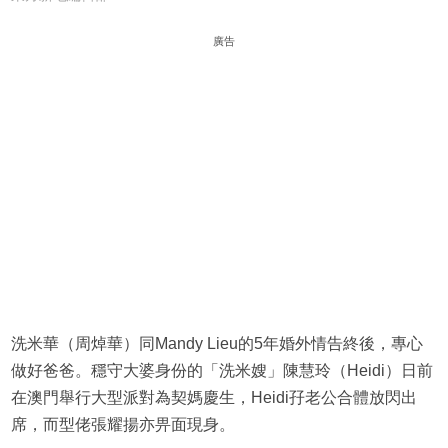
廣告
洗米華（周焯華）同Mandy Lieu的5年婚外情告終後，專心
做好爸爸。穩守大婆身份的「洗米嫂」陳慧玲（Heidi）日前
在澳門舉行大型派對為契媽慶生，Heidi孖老公合體放閃出
席，而型佬張耀揚亦畀面現身。