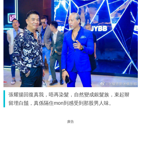
張耀揚回復真我，唔再染髮，自然變成銀髮族，束起辮
留埋白鬚，真係隔住mon到感受到那股男人味。
廣告