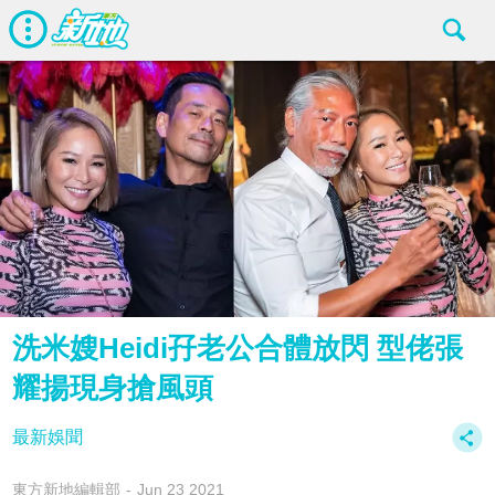
洗米嫂Heidi孖老公合體放閃 型佬張
耀揚現身搶風頭
最新娛聞
東方新地編輯部
Jun 23 2021