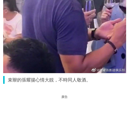
束辮的張耀揚心情大靚，不時同人敬酒。
廣告