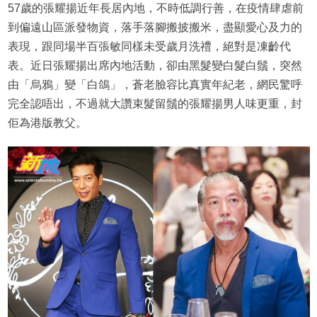
57歲的張耀揚近年長居內地，不時低調行善，在疫情肆虐前
到偏遠山區派發物資，落手落腳搬披搬米，盡顯愛心及力的
表現，跟同場半百張敏同樣未受歲月洗禮，絕對是凍齡代
表。近日張耀揚出席內地活動，卻由黑髮變白髮白鬚，突然
由「烏鴉」變「白鴿」，蒼老臉容比真實年紀老，網民驚呼
完全認唔出，不過就大讚束髮留鬚的張耀揚男人味更重，封
佢為港版教父。