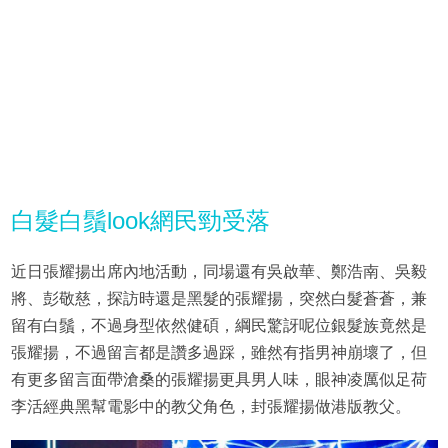
白髮白鬚look網民勁受落
近日張耀揚出席內地活動，同場還有吳啟華、鄭浩南、吳毅
將、彭敬慈，探訪時還是黑髮的張耀揚，突然白髮蒼蒼，兼
留有白鬚，不過身型依然健碩，綱民驚訝呢位銀髮族竟然是
張耀揚，不過留言都是讚多過踩，雖然有指男神崩壞了，但
有更多留言面帶滄桑的張耀揚更具男人味，眼神凌厲似足荷
李活經典黑幫電影中的教父角色，封張耀揚做港版教父。