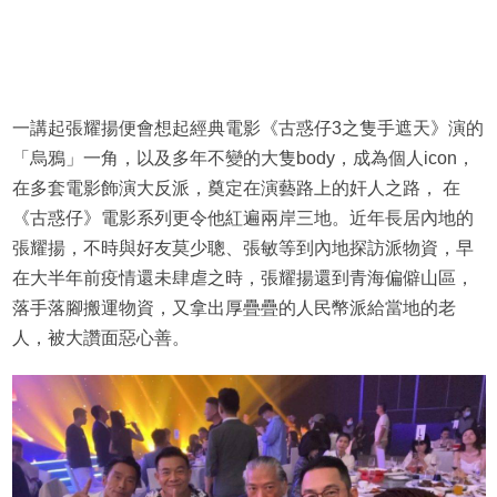
一講起張耀揚便會想起經典電影《古惑仔3之隻手遮天》演的
「烏鴉」一角，以及多年不變的大隻body，成為個人icon，
在多套電影飾演大反派，奠定在演藝路上的奸人之路， 在
《古惑仔》電影系列更令他紅遍兩岸三地。近年長居內地的
張耀揚，不時與好友莫少聰、張敏等到內地探訪派物資，早
在大半年前疫情還未肆虐之時，張耀揚還到青海偏僻山區，
落手落腳搬運物資，又拿出厚疊疊的人民幣派給當地的老
人，被大讚面惡心善。