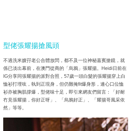
型佬張耀揚搶風頭
不過洗米嫂孖老公合體放閃，都不及一位神秘嘉賓搶鏡，就
係已淡出幕前，在澳門從商的「烏鴉」張耀揚。Heidi日前在
IG分享同張耀揚的派對合照，57歲一頭白髮的張耀揚穿上白
恤衫打埋呔，執到正現身，但仍難掩fit爆身形，連心口位恤
衫亦被胸肌撐爆，型佬味十足，即引來網友們留言：「好耐
冇見張耀揚，你好正呀」、「烏鴉好正」、「耀揚哥風采依
然」等等。