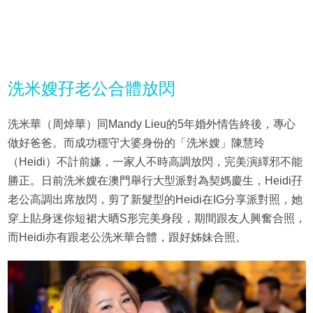
洗米嫂孖老公合體放閃
洗米華（周焯華）同Mandy Lieu的5年婚外情告終後，專心
做好爸爸。而成功穩守大婆身份的「洗米嫂」陳慧玲
（Heidi）不計前嫌，一家人不時高調放閃，完美演繹邪不能
勝正。日前洗米嫂在澳門舉行大型派對為契媽慶生，Heidi孖
老公高調出席放閃，剪了新髮型的Heidi在IG分享派對照，她
穿上貼身迷你短裙大晒S形完美身段，期間跟友人興奮合照，
而Heidi亦有跟老公洗米華合體，跟好姊妹合照。