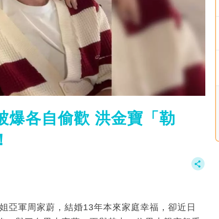
被爆各自偷歡 洪金寶「勒
！
港姐亞軍周家蔚，結婚13年本來家庭幸福，卻近日