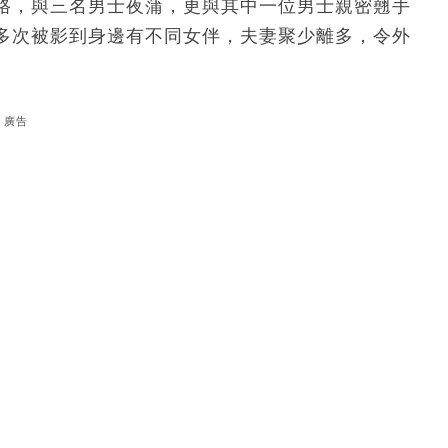
格，與三名男士夜蒲，更與其中一位男士親密翹手
多次被影到身邊有不同女伴，夫妻聚少離多，令外
廣告