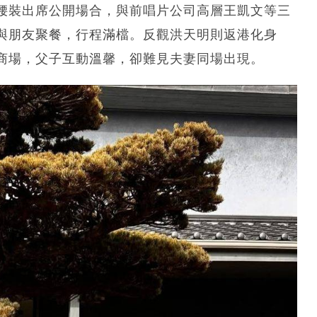
腰裝出席公開場合，與前唱片公司高層王凱文等三
與朋友聚餐，行程滿檔。反觀洪天明則返港化身
商場，父子互動溫馨，卻難見夫妻同場出現。