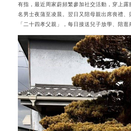
有指，最近周家蔚頻繁參加社交活動，穿上露
名男士夜蒲至凌晨。翌日又陪母親出席喪禮、
「二十四孝父親」，每日接送兒子放學、陪逛