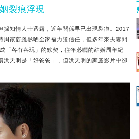
婚姻裂痕浮現
據知情人士透露，近年關係早已出現裂痕。2017
時周家蔚雖然晒全家福力證信任，但多年來夫妻間
達成「各有各玩」的默契，往年必曬的結婚周年紀
讚洪天明是「好爸爸」，但洪天明的家庭影片中卻