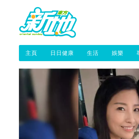
主頁
日日健康
生活
娛樂