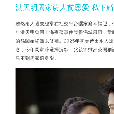
洪天明周家蔚人前恩愛 私下
雖然兩人過去經常在社交平台曬家庭幸福照，但
年洪天明曾因上海夜蒲事件鬧得滿城風雨，當
的隔閡始終難以修補。2025年初更傳出兩人
念，今年周家蔚選擇沉默，父親節雖然公開稱
見不到周家蔚身影。