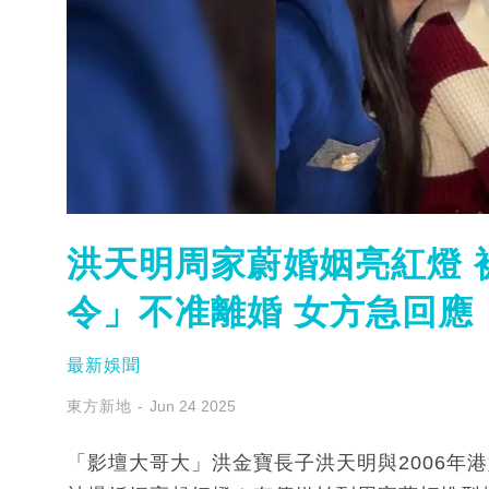
洪天明周家蔚婚姻亮紅燈 
令」不准離婚 女方急回應
最新娛聞
東方新地
Jun 24 2025
「影壇大哥大」洪金寶長子洪天明與2006年