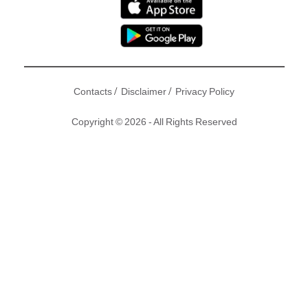
/
/
Contacts
Disclaimer
Privacy Policy
Copyright © 2026 - All Rights Reserved
近年娛樂圈湧現唔少星二代，而最新加入嘅就有洪欣同第二任
老公莫少聰生嘅囝囝、現時18歲嘅張鎬濂（Ashley）！近日，
洪欣似乎未有受與老公張丹峰婚變傳聞而影響心情，反而單拖
現身撐場見證囝囝Ashley正式出道！
撰文：東方新地｜圖片：微博