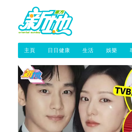
主頁
日日健康
生活
娛樂