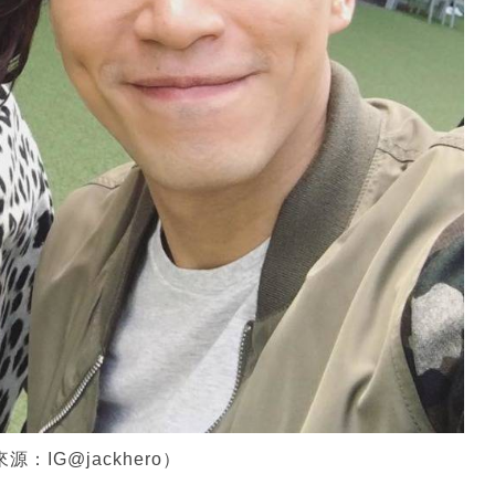
IG@jackhero）