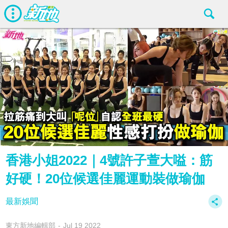
香港小姐2022｜4號許子萱大嗌：筋
好硬！20位候選佳麗運動裝做瑜伽
最新娛聞
東方新地編輯部
Jul 19 2022