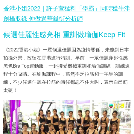
香港小姐2022｜許子萱猛料「學霸」同時獲牛津
劍橋取錄 仲做過華爾街分析師
候選佳麗性感亮相 重訓做瑜伽Keep Fit
《2022香港小姐》一眾候選佳麗因為疫情關係，未能到日本
拍攝外景，改留在香港進行特訓。早前，一眾佳麗穿起性感
黑色Bra Top運動服，一起接受機械重訓和瑜伽訓練，訓練過
程十分吸睛。在瑜伽課程中，當然不乏拉筋和一字馬的訓
練，不少候選佳麗在拉筋的時候都忍不住大叫，表示自己筋
太硬！