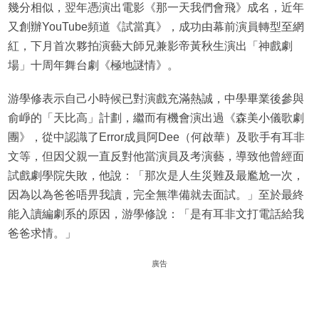
幾分相似，翌年憑演出電影《那一天我們會飛》成名，近年
又創辦YouTube頻道《試當真》，成功由幕前演員轉型至網
紅，下月首次夥拍演藝大師兄兼影帝黃秋生演出「神戲劇
場」十周年舞台劇《極地謎情》。
游學修表示自己小時候已對演戲充滿熱誠，中學畢業後參與
俞崢的「天比高」計劃，繼而有機會演出過《森美小儀歌劇
團》，從中認識了Error成員阿Dee（何啟華）及歌手有耳非
文等，但因父親一直反對他當演員及考演藝，導致他曾經面
試戲劇學院失敗，他說：「那次是人生災難及最尷尬一次，
因為以為爸爸唔畀我讀，完全無準備就去面試。」至於最終
能入讀編劇系的原因，游學修說：「是有耳非文打電話給我
爸爸求情。」
廣告