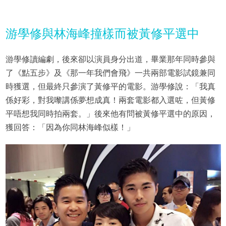
游學修與林海峰撞樣而被黃修平選中
游學修讀編劇，後來卻以演員身分出道，畢業那年同時參與
了《點五步》及《那一年我們會飛》一共兩部電影試鏡兼同
時獲選，但最終只參演了黃修平的電影。游學修說：「我真
係好彩，對我嚟講係夢想成真！兩套電影都入選咗，但黃修
平唔想我同時拍兩套。」後來他有問被黃修平選中的原因，
獲回答：「因為你同林海峰似樣！」