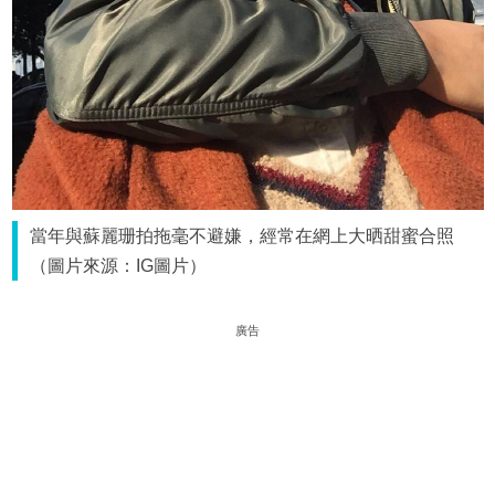
當年與蘇麗珊拍拖毫不避嫌，經常在網上大晒甜蜜合照
（圖片來源：IG圖片）
廣告