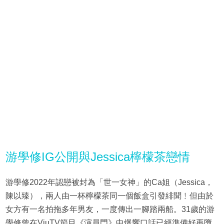
游學修IG公開與Jessica檸檬茶戀情
游學修2022年認戀被封為「世一女神」的Ca姐（Jessica，
陳以臻），兩人由一杯檸檬茶同一個飯盒引發緋聞﹗但由於
女方有一名拍拖多年男友，一度傳出一腳踏兩船。31歲的游
學修曾在ViuTV節目《演員門》中爆響口話已經準備好再墮