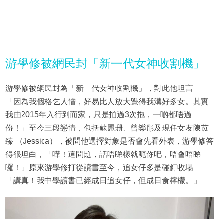
游學修被網民封「新一代女神收割機」
游學修被網民封為「新一代女神收割機」，對此他坦言：
「因為我個格乞人憎，好易比人放大覺得我溝好多女。其實
我由2015年入行到而家，只是拍過3次拖，一啲都唔過
份！」至今三段戀情，包括蘇麗珊、曾樂彤及現任女友陳苡
臻 （Jessica），被問他選擇對象是否會先看外表，游學修答
得很坦白，「嘩！這問題，話唔睇樣就呃你吧，唔會唔睇
囉！」原來游學修打從讀書至今，追女仔多是碰釘收場，
「講真！我中學讀書已經成日追女仔，但成日食檸檬。」