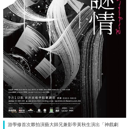
游學修首次夥拍演藝大師兄兼影帝黃秋生演出「神戲劇