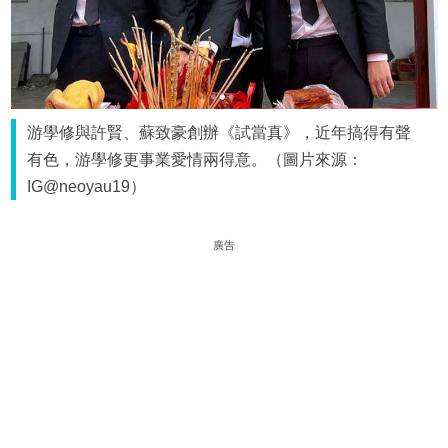
游學修與許賢、蘇致豪創辦《試當真》，近年搞得有聲
有色，游學修更事業愛情兩得意。（圖片來源：
IG@neoyau19）
廣告