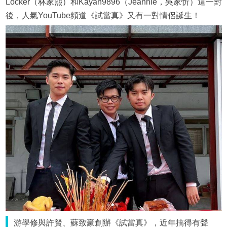
Locker（林家熙）和Kayan9896（Jeannie，吳家忻）這一對
後，人氣YouTube頻道《試當真》又有一對情侶誕生！
游學修與許賢、蘇致豪創辦《試當真》，近年搞得有聲