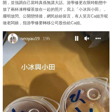
開，並強調自己當時真係無講大話。游學修更在限時動態中
放了兩杯凍檸檬茶放在一起的照片，寫上「小冰與小田」，
擺明放閃。公開戀情後，網民紛紛留言，有人笑言Ca姐升呢
做老闆娘，指游學修要轉移公司股份給Ca姐。