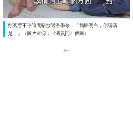
彭秀慧不停追問唔放過游學修：「我唔明白，你講清
楚﹗」（圖片來源：《演員門》截圖）
廣告