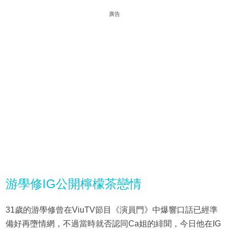
廣告
游學修IG公開檸檬茶戀情
31歲的游學修曾在ViuTV節目《演員門》中爆響口話已經準
備好再墮情網，不過當時就否認同Ca姐的緋聞，今日他在IG