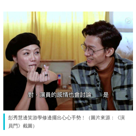
彭秀慧邊笑游學修邊擺出心心手勢﹗（圖片來源：《演
員門》截圖）