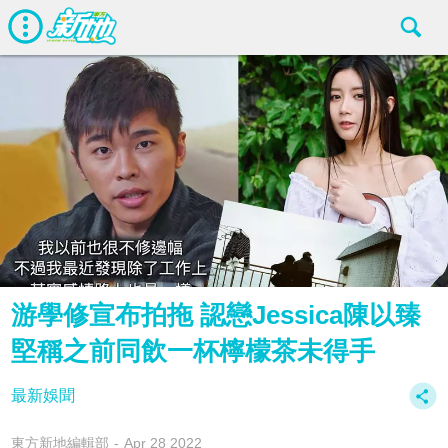
游學修宣布拍拖 認戀Jessica陳以臻
堅稱之前同飲一杯檸檬茶未得手
最新娛聞
東方新地編輯部
Apr 28 2022