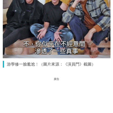
游學修一臉尷尬﹗（圖片來源：《演員門》截圖）
廣告