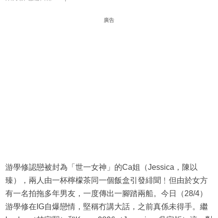
廣告
游學修認戀被封為「世一女神」的Ca姐（Jessica，陳以
臻），兩人由一杯檸檬茶同一個飯盒引發緋聞﹗但由於女方
有一名拍拖多年男友，一度傳出一腳踏兩船。今日（28/4）
游學修在IG自爆戀情，堅稱冇講大話，之前真係未得手。繼