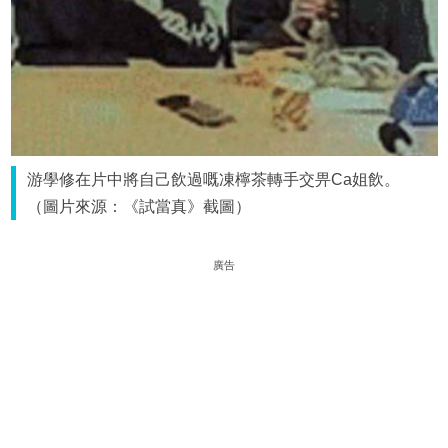
游學修在片中將自己飲過嘅凍檸茶轉手交畀Ca姐飲。
（圖片來源：《試當真》截圖）
廣告