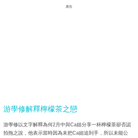
廣告
游學修解釋檸檬茶之戀
游學修以文字解釋為何2月中與Ca姐分享一杯檸檬茶卻否認
拍拖之說，他表示當時因為未把Ca姐追到手，所以未能公