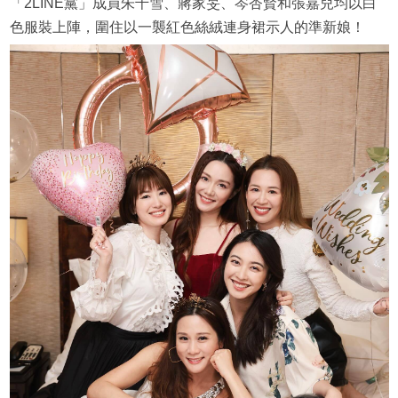
「2LINE黨」成員朱千雪、蔣家旻、岑杏賢和張嘉兒均以白
色服裝上陣，圍住以一襲紅色絲絨連身裙示人的準新娘！