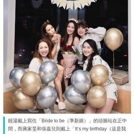
靚湯戴上寫住「Bride to be（準新娘）」的頭箍站在正中
間，而蔣家旻和張嘉兒則戴上「It’s my birthday（這是我