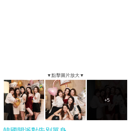
+5
+5
韓國開派對告別單身