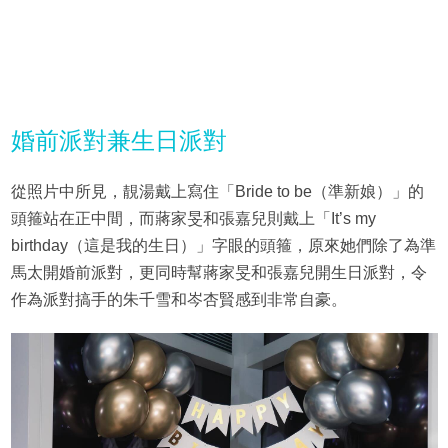
婚前派對兼生日派對
從照片中所見，靚湯戴上寫住「Bride to be（準新娘）」的
頭箍站在正中間，而蔣家旻和張嘉兒則戴上「It’s my
birthday（這是我的生日）」字眼的頭箍，原來她們除了為準
馬太開婚前派對，更同時幫蔣家旻和張嘉兒開生日派對，令
作為派對搞手的朱千雪和岑杏賢感到非常自豪。