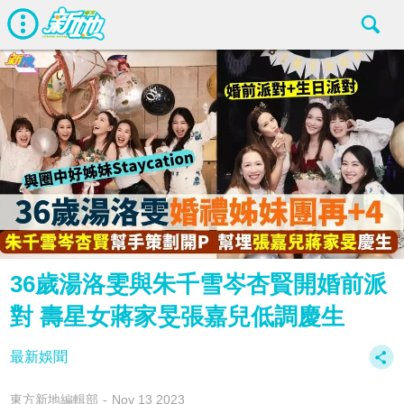
36歲湯洛雯與朱千雪岑杏賢開婚前派
對 壽星女蔣家旻張嘉兒低調慶生
最新娛聞
東方新地編輯部
Nov 13 2023