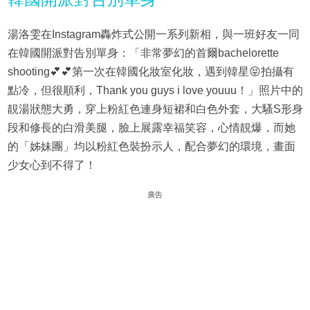
湯洛雯在Instagram轟炸式公開一系列新相，與一班好友一同
在韓國開派對告別單身：「非常夢幻的首爾bachelorette
shooting💕💕第一次在韓國化妝室化妝，遇到韓星😝拍攝有
點冷，但很順利，Thank you guys i love youuu！」照片中的
靚湯狀態大勇，穿上粉紅色連身短裙和白色外套，大騷S形身
段和修長的白滑美腿，臉上展露幸福笑容，心情靚爆，而她
的「姊妹團」均以粉紅色裝扮示人，配合夢幻的環境，畫面
少女心到不得了！
廣告