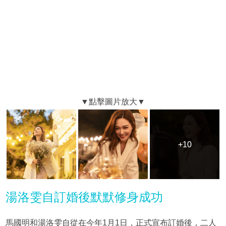
+10
+10
湯洛雯自訂婚後默默修身成功
馬國明和湯洛雯自從在今年1月1日，正式宣布訂婚後，二人