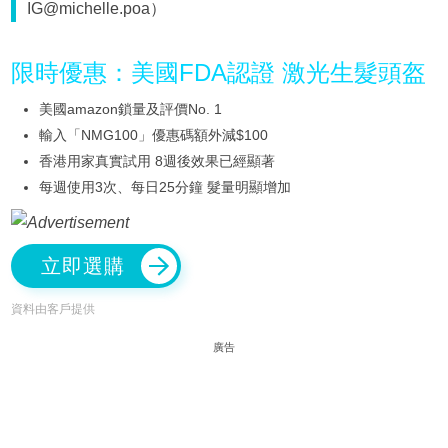
IG@michelle.poa）
限時優惠：美國FDA認證 激光生髮頭盔
美國amazon鎖量及評價No. 1
輸入「NMG100」優惠碼額外減$100
香港用家真實試用 8週後效果已經顯著
每週使用3次、每日25分鐘 髮量明顯增加
立即選購
資料由客戶提供
廣告