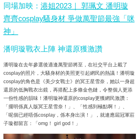
同場加映：
港姐2023｜ 郭珮文 潘明璇
齊齊cosplay騷身材 爭做萬聖節最強「咪
神」
潘明璇戰衣上陣 神還原獲激讚
潘明璇在去年參選後適逢萬聖節將至，在社交平台上載了
cosplay的照片，大騷身材的美照更引起網民的熱議！潘明璇
cosplay的角色是《美少女戰士》的冥王星雪奈，她以一身超
還原的低胸戰衣出鏡，再搭配上多條金色鏈，令整個人更添
一份性感的韻味！潘明璇神還原的cosplay更獲網民激讚：
「擺明係真人版冥王星雪奈！」、「性感到極點啊！」、
「呢個已經唔係cosplay，係本身出演！」，就連應屆冠軍莊
子璇都留言：「omg！ girl god！」