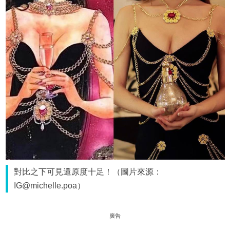
對比之下可見還原度十足！（圖片來源：
IG@michelle.poa）
廣告