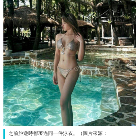
之前旅遊時都著過同一件泳衣。（圖片來源：