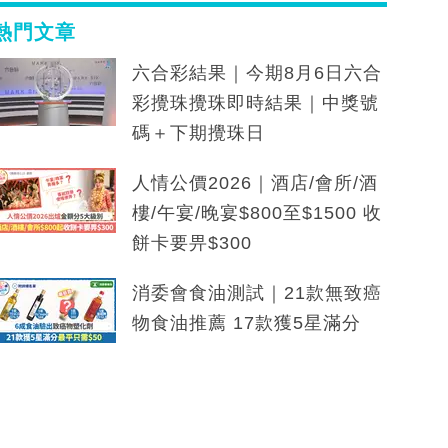
熱門文章
六合彩結果｜今期8月6日六合
彩攪珠攪珠即時結果｜中獎號
碼＋下期攪珠日
人情公價2026｜酒店/會所/酒
樓/午宴/晚宴$800至$1500 收
餅卡要畀$300
消委會食油測試｜21款無致癌
物食油推薦 17款獲5星滿分