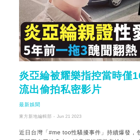
炎亞綸被耀樂指控當時僅1
流出偷拍私密影片
最新娛聞
東方新地編輯部
Jun 21 2023
近日台灣「#me too性騷擾事件」持續爆