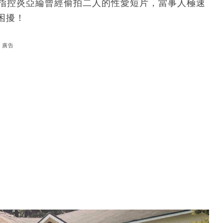
t指控炎亞綸曾經偷拍二人的性愛短片，當事人極速
困擾！
廣告