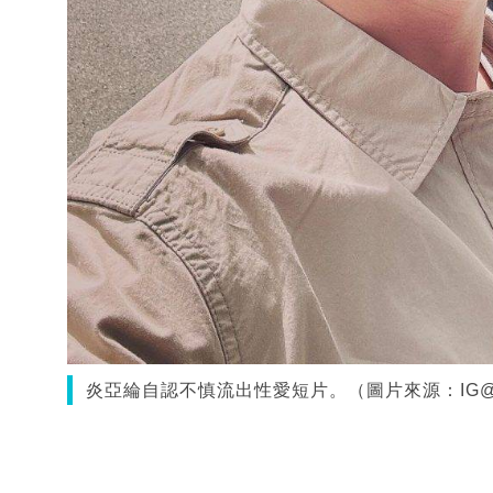
炎亞綸自認不慎流出性愛短片。（圖片來源：IG@aa