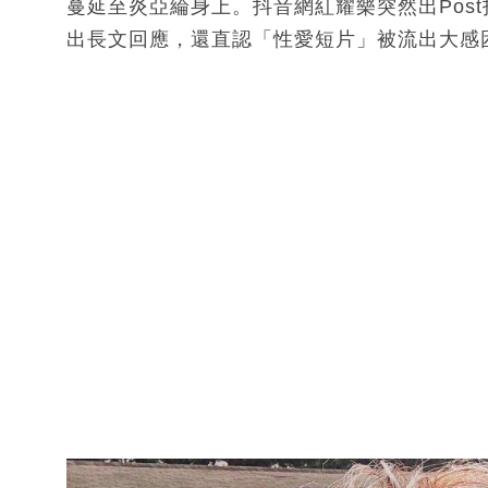
蔓延至炎亞綸身上。抖音網紅耀樂突然出Pos
出長文回應，還直認「性愛短片」被流出大感