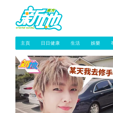
主頁
日日健康
生活
娛樂