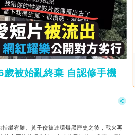
6歲被始亂終棄 自認修手機
發，包括繼宥勝、黃子佼被連環爆黑歷史之後，戰火再