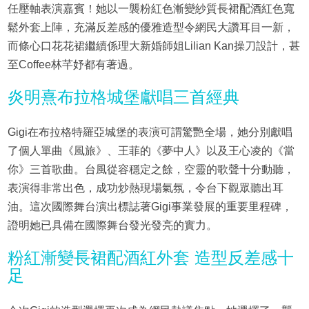
任壓軸表演嘉賓！她以一襲粉紅色漸變紗質長裙配酒紅色寬
鬆外套上陣，充滿反差感的優雅造型令網民大讚耳目一新，
而條心口花花裙繼續係理大新婚師姐Lilian Kan操刀設計，甚
至Coffee林芊妤都有著過。
炎明熹布拉格城堡獻唱三首經典
Gigi在布拉格特羅亞城堡的表演可謂驚艷全場，她分別獻唱
了個人單曲《風旅》、王菲的《夢中人》以及王心凌的《當
你》三首歌曲。台風從容穩定之餘，空靈的歌聲十分動聽，
表演得非常出色，成功炒熱現場氣氛，令台下觀眾聽出耳
油。這次國際舞台演出標誌著Gigi事業發展的重要里程碑，
證明她已具備在國際舞台發光發亮的實力。
粉紅漸變長裙配酒紅外套 造型反差感十
足