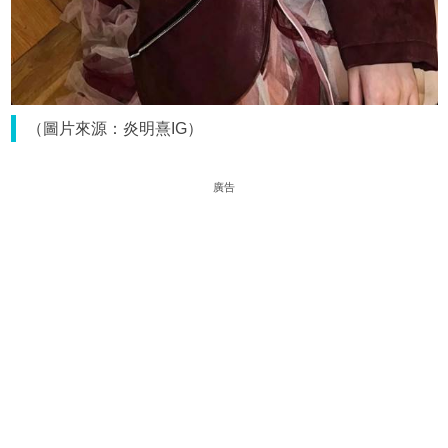
（圖片來源：炎明熹IG）
廣告