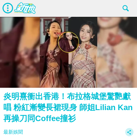
炎明熹衝出香港！布拉格城堡驚艷獻
唱 粉紅漸變長裙現身 師姐Lilian Kan
再操刀同Coffee撞衫
最新娛聞