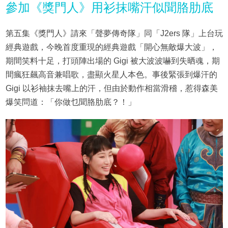
參加《獎門人》用衫抹嘴汗似聞胳肋底
第五集《獎門人》請來「聲夢傳奇隊」同「J2ers 隊」上台玩
經典遊戲，今晚首度重現的經典遊戲「開心無敵爆大波」，
期間笑料十足，打頭陣出場的 Gigi 被大波波嚇到失晒魂，期
間瘋狂飆高音兼唱歌，盡顯火星人本色。事後緊張到爆汗的
Gigi 以衫袖抹去嘴上的汗，但由於動作相當滑稽，惹得森美
爆笑問道：「你做乜聞胳肋底？！」