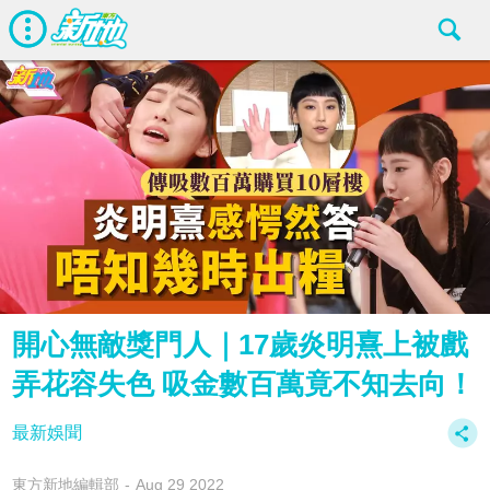
開心無敵獎門人｜17歲炎明熹上被戲
弄花容失色 吸金數百萬竟不知去向！
最新娛聞
東方新地編輯部
Aug 29 2022