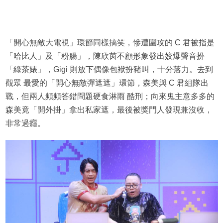
「開心無敵大電視」環節同樣搞笑，慘遭圍攻的 C 君被指是
「哈比人」及「粉腸」，陳欣茵不顧形象發出姣爆聲音扮
「綠茶婊」，Gigi 則放下偶像包袱扮豬叫，十分落力。去到
觀眾 最愛的「開心無敵彈遮遮」環節，森美與 C 君組隊出
戰，但兩人頻頻答錯問題硬食淋雨 酷刑；向來鬼主意多多的
森美竟「開外掛」拿出私家遮，最後被獎門人發現兼沒收，
非常過癮。