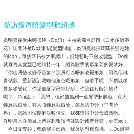
受訪指齊蔭髮型難超越
炎明熹接受由鄭裕玲（Do姐）主持的商台節目《口水多過浪
花》訪問時被Do姐問起髮型問題，炎明熹就指齊蔭長髮是她
的icon，雖然容易被大家認出，但她暫時不會改髮型；Do姐
就直言其髮型已經維持一年，認為歌手的形象要多變才好。
「你使唔使改變吓形象？演員可以唔多改變形象，因為佢哋
會做戲，重新設計啱嗰個角色嘅形象，但歌手呢，不嬲以嚟
要多啲變化，你呢個髮型已經好耐，你諗住短蔭到幾時
呢？」Gigi說：「我想，但好難搵到一個髮型超越佢，有人
鍾意我留蔭，有人唔鍾意我留蔭，鍾意我中分（中間分
界），我諗用假髮解決咗佢先，我都覺得中分會成熟啲。」
炎明熹又在節目上透露想報讀時裝設計或者音樂，更表示：
「今日呢套衫，都係我自己襯，我著咗對鴛鴦襪。」Do姐望