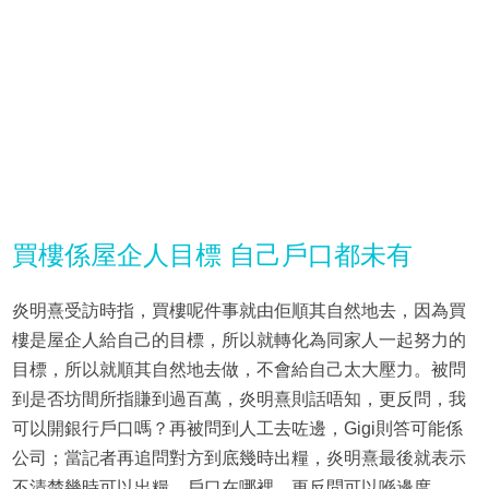
買樓係屋企人目標 自己戶口都未有
炎明熹受訪時指，買樓呢件事就由佢順其自然地去，因為買
樓是屋企人給自己的目標，所以就轉化為同家人一起努力的
目標，所以就順其自然地去做，不會給自己太大壓力。被問
到是否坊間所指賺到過百萬，炎明熹則話唔知，更反問，我
可以開銀行戶口嗎？再被問到人工去咗邊，Gigi則答可能係
公司；當記者再追問對方到底幾時出糧，炎明熹最後就表示
不清楚幾時可以出糧，戶口在哪裡，更反問可以喺邊度