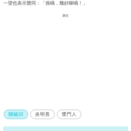
一望也表示贊同：「係喎，幾好睇喎！」
廣告
關鍵詞
炎明熹
獎門人