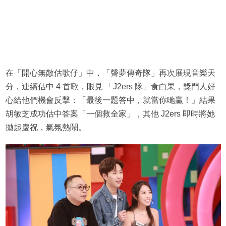
在「開心無敵估歌仔」中，「聲夢傳奇隊」再次展現音樂天
分，連續估中 4 首歌，眼見 「J2ers 隊」食白果，獎門人好
心給他們機會反擊：「最後一題答中，就當你哋贏！」結果
胡敏芝成功估中答案「一個救全家」，其他 J2ers 即時將她
拋起慶祝，氣氛熱鬧。