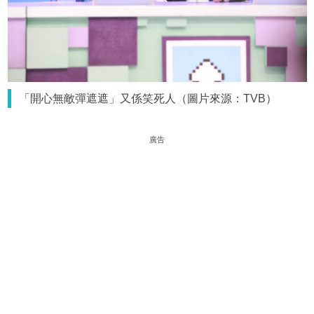
「開心無敵彈遮遮」又係笑死人（圖片來源：TVB）
廣告