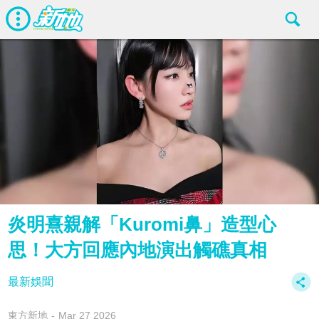
炎明熹親解「Kuromi鼻」造型心
思！大方回應內地演出觸礁真相
最新娛聞
東方新地
Mar 27 2026