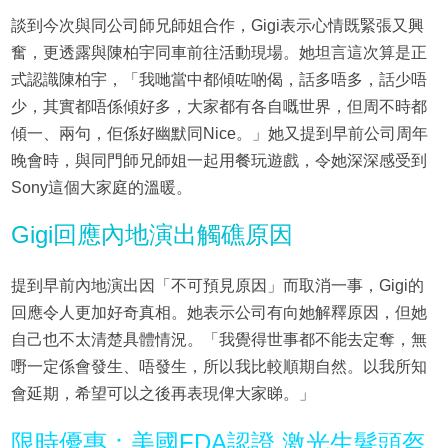
談到今次與同公司師兄師姐合作，Gigi表示心情既緊張又興
奮，更透露與陳柏宇同車前往活動現場。她坦言這次算是正
式認識陳柏宇，「我哋當中都傾咗啲偈，話多唔多，話少唔
少，其實都唔係傾好多，大家都有各自嘅世界，但周不時都
傾一、兩句，佢係好幽默同Nice。」她又提到早前公司周年
晚會時，與同門師兄師姐一起用餐玩遊戲，令她深深感受到
Sony這個大家庭的溫暖。
Gigi回應內地演出觸礁原因
提到早前內地演出因「不可預見原因」而取消一事，Gigi的
回應令人更加好奇真相。她表示公司有向她解釋原因，但她
自己也不太清楚具體情況。「我覺得世事都不能去定奪，無
嘢一定係會發生、唔發生，所以我比較順期自然。以我所知
會延期，希望可以之後再表現俾大家睇。」
限時優惠：美國FDA認證 激光生髮頭盔