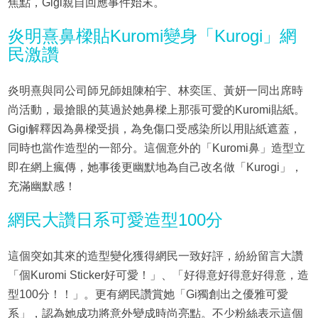
焦點，Gigi親自回應事件始末。
炎明熹鼻樑貼Kuromi變身「Kurogi」網
民激讚
炎明熹與同公司師兄師姐陳柏宇、林奕匡、黃妍一同出席時
尚活動，最搶眼的莫過於她鼻樑上那張可愛的Kuromi貼紙。
Gigi解釋因為鼻樑受損，為免傷口受感染所以用貼紙遮蓋，
同時也當作造型的一部分。這個意外的「Kuromi鼻」造型立
即在網上瘋傳，她事後更幽默地為自己改名做「Kurogi」，
充滿幽默感！
網民大讚日系可愛造型100分
這個突如其來的造型變化獲得網民一致好評，紛紛留言大讚
「個Kuromi Sticker好可愛！」、「好得意好得意好得意，造
型100分！！」。更有網民讚賞她「Gi獨創出之優雅可愛
系」，認為她成功將意外變成時尚亮點。不少粉絲表示這個