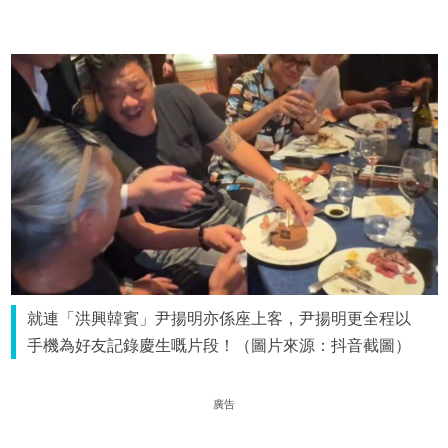
就連「洪興韓賓」尹揚明亦係座上客，尹揚明更全程以
手機為好友記錄慶生嘅片段！（圖片來源：抖音截圖）
廣告