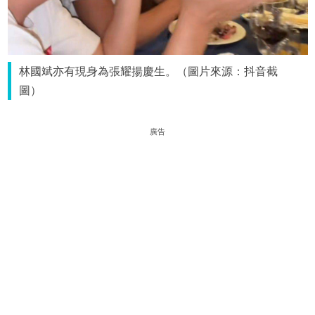
林國斌亦有現身為張耀揚慶生。（圖片來源：抖音截
圖）
廣告