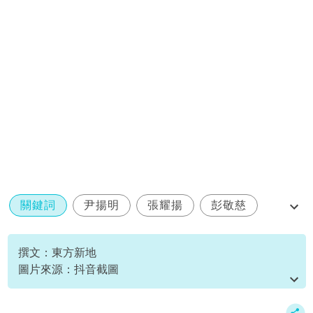
關鍵詞
尹揚明
張耀揚
彭敬慈
慶生
撰文：東方新地
圖片來源：抖音截圖
資料或影片來源：
原文刊於新假期