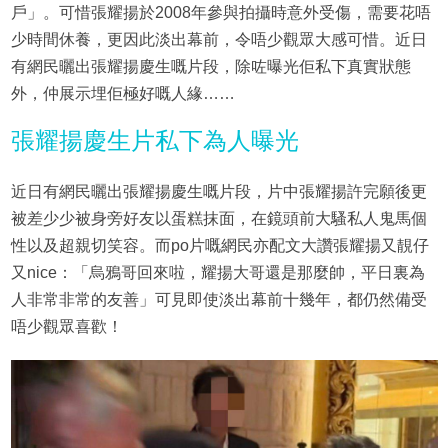
戶」。可惜張耀揚於2008年參與拍攝時意外受傷，需要花唔
少時間休養，更因此淡出幕前，令唔少觀眾大感可惜。近日
有網民曬出張耀揚慶生嘅片段，除咗曝光佢私下真實狀態
外，仲展示埋佢極好嘅人緣……
張耀揚慶生片私下為人曝光
近日有網民曬出張耀揚慶生嘅片段，片中張耀揚許完願後更
被差少少被身旁好友以蛋糕抹面，在鏡頭前大騷私人鬼馬個
性以及超親切笑容。而po片嘅網民亦配文大讚張耀揚又靚仔
又nice：「烏鴉哥回來啦，耀揚大哥還是那麼帥，平日裏為
人非常非常的友善」可見即使淡出幕前十幾年，都仍然備受
唔少觀眾喜歡！