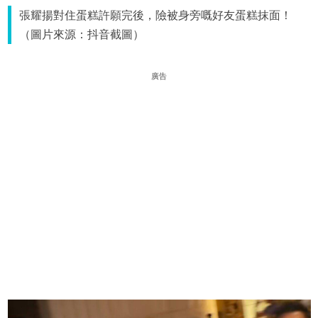
張耀揚對住蛋糕許願完後，險被身旁嘅好友蛋糕抹面！
（圖片來源：抖音截圖）
廣告