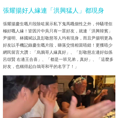
張耀揚好人緣連「洪興猛人」都現身
張耀揚慶生嘅片段除咗展示私下鬼馬嘅個性之外，仲騷埋佢
極好嘅人緣！皆因片中吳只有一眾好友，就連「洪興韓賓」
尹揚明、林國斌以及彭敬慈等人均有現身，而且尹揚明更為
好友以手機記錄慶生嘅片段，睇落交情相當唔錯！更獲唔少
網民留言大讚：「烏鴉哥人緣真好」、「彭敬慈左邊好似係
呂頌賢 右邊王合喜」、「都是一班兄弟，真好」、「這麼多
好友，也稱得起白鴿哥和平的名字了！」