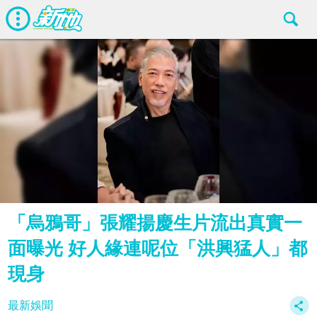
「烏鴉哥」張耀揚慶生片流出真實一
面曝光 好人緣連呢位「洪興猛人」都
現身
最新娛聞