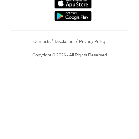
/
/
Contacts
Disclaimer
Privacy Policy
Copyright © 2026 - All Rights Reserved
近年唔少亞視人逃亡去無綫搏一搏，視帝陳展鵬都要捱七年先
掘起，高佬 袁文傑 卻一劇爆紅，早前憑劇集《不懂撒嬌的女
人》大老闆游生一角人氣急升！人紅自然財源滾滾來， 袁文傑
近月頻頻拍廣告、出活動、做代言，兩個月估計袋200萬元！
去年 袁文傑 與無綫簽的只是部頭約，肥水不流別人田，無綫
欲招攬佢成為親生仔簽經理人合約。依家有自由又有錢賺，做