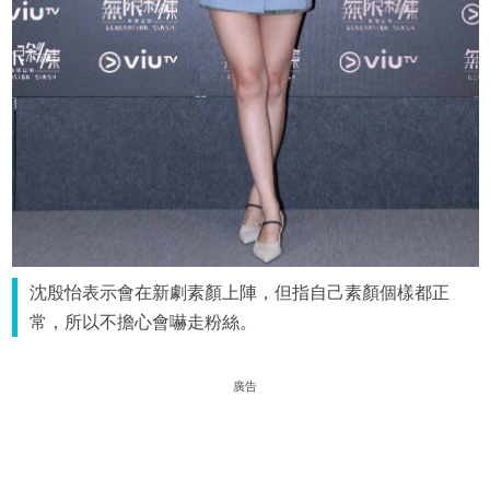
沈殷怡表示會在新劇素顏上陣，但指自己素顏個樣都正
常，所以不擔心會嚇走粉絲。
廣告