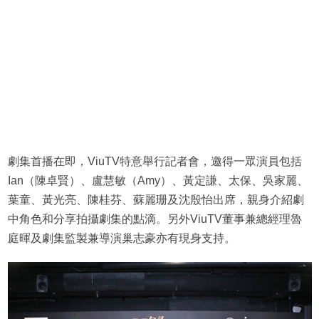
劇集首播在即，ViuTV特意舉行記者會，邀得一眾演員包括
Ian（陳卓賢）、盧慧敏（Amy）、黃定謙、太保、吳家麗、
葉童、黃光亮、陳桂芬、蘇麗珊及沈殷怡出席，親身介紹劇
中角色和分享拍攝劇集的點滴。另外ViuTV董事兼總經理魯
庭暉及劇集監製兼導演巢志豪亦有現身支持。