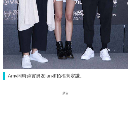
Amy同時蹺實男友Ian和拍檔黃定謙。
廣告