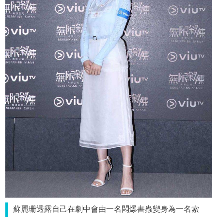
蘇麗珊透露自己在劇中會由一名悶爆書蟲變身為一名索