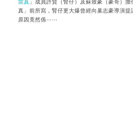
當真
」成員許賢（腎仔）及蘇致豪（豪哥）擔
真」前所寫，腎仔更大爆曾經向巢志豪導演提議
原因竟然係⋯⋯