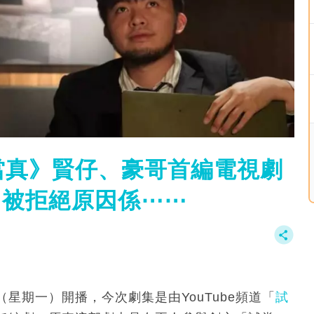
當真》賢仔、豪哥首編電視劇
 被拒絕原因係⋯⋯
（星期一）開播，今次劇集是由YouTube頻道「
試