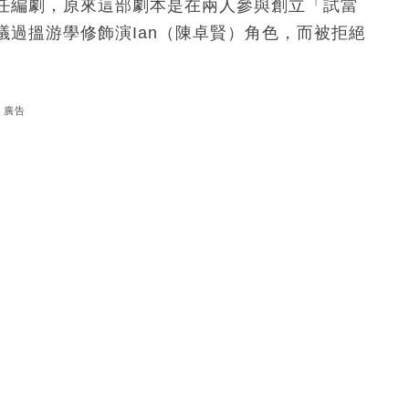
任編劇，原來這部劇本是在兩人參與創立「試當
過搵游學修飾演Ian（陳卓賢）角色，而被拒絕
廣告