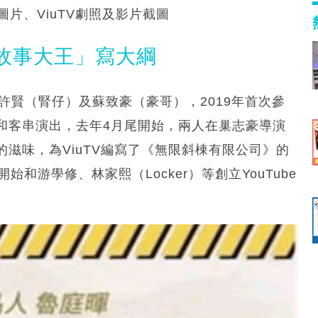
片、ViuTV劇照及影片截圖
故事大王」寫大綱
許賢（腎仔）及蘇致豪（豪哥），2019年首次參
和客串演出，去年4月尾開始，兩人在巢志豪導演
滋味，為ViuTV編寫了《無限斜棟有限公司》的
和游學修、林家熙（Locker）等創立YouTube