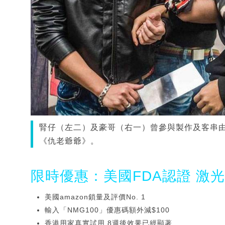
腎仔（左二）及豪哥（右一）曾參與製作及客串由
《仇老爺爺》。
限時優惠：美國FDA認證 激
美國amazon鎖量及評價No. 1
輸入「NMG100」優惠碼額外減$100
香港用家真實試用 8週後效果已經顯著