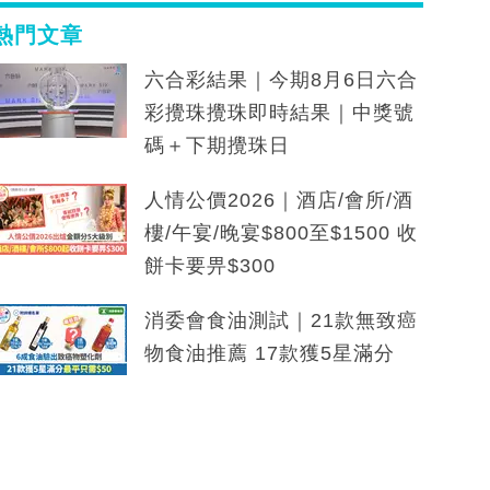
熱門文章
六合彩結果｜今期8月6日六合
彩攪珠攪珠即時結果｜中獎號
碼＋下期攪珠日
人情公價2026｜酒店/會所/酒
樓/午宴/晚宴$800至$1500 收
餅卡要畀$300
消委會食油測試｜21款無致癌
物食油推薦 17款獲5星滿分