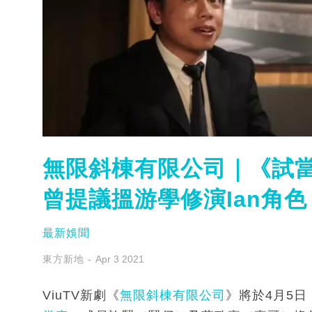
無限斜棟有限公司｜《試
曾提議搵游學修演Ian角色
最新娛聞
東方新地
Apr 3 2021
ViuTV新劇《
無限斜棟有限公司
》將於4月5日