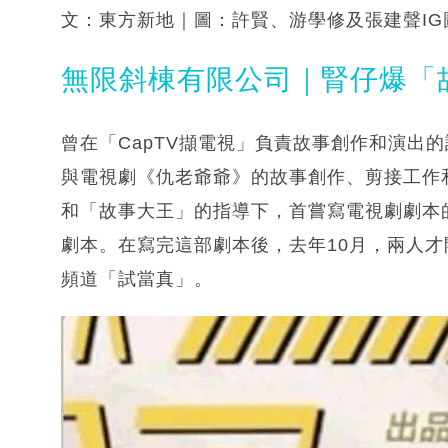
文：東方新地｜圖：許賢、游學修及張建聲IG圖
無限斜棟有限公司｜腎仔爆「
曾在「CapTV擷電視」負責故事創作和演出的
與電視劇《仇老爺爺》的故事創作、剪接工作
和「故事大王」的指導下，首嘗寫電視劇劇本的
劇本。在寫完這部劇本後，去年10月，兩人才開始
頻道「試當真」。