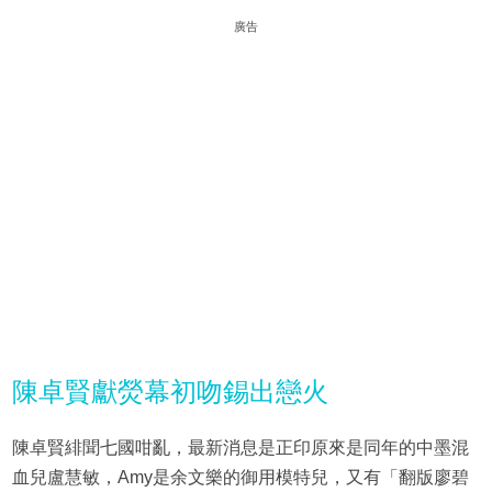
廣告
陳卓賢獻熒幕初吻錫出戀火
陳卓賢緋聞七國咁亂，最新消息是正印原來是同年的中墨混
血兒盧慧敏，Amy是余文樂的御用模特兒，又有「翻版廖碧