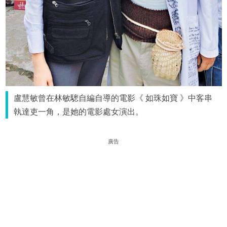
盧慧敏曾在林敏驄自編自導的電影《 如珠如寶 》中客串
執達吏一角，是她的電影處女演出。
廣告