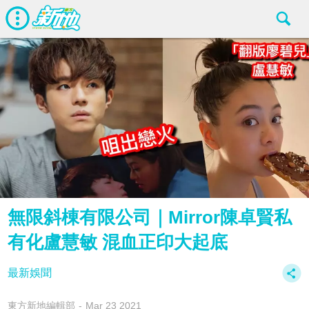
無限斜棟有限公司｜Mirror陳卓賢私
有化盧慧敏 混血正印大起底
最新娛聞
東方新地編輯部
Mar 23 2021