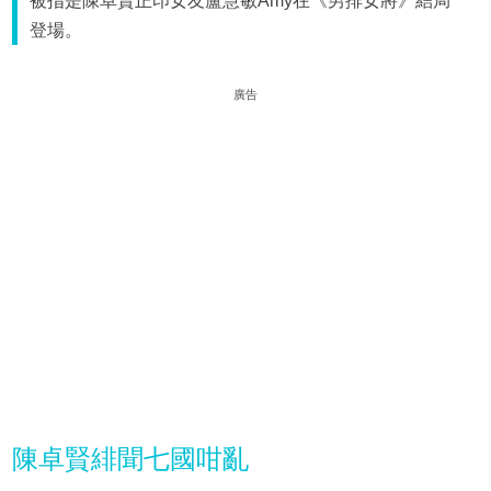
被指是陳卓賢正印女友盧慧敏Amy在《男排女將》結局
登場。
廣告
陳卓賢緋聞七國咁亂