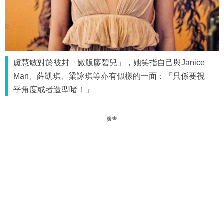
盧慧敏對於被封「嫩版廖碧兒」，她笑指自己與Janice
Man、薛凱琪、梁詠琪等亦有似樣的一面：「只係要視
乎角度或者造型啫！」
廣告