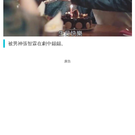
被男神張智霖在劇中錫錫。
廣告