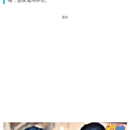
嘴，盡展鬼馬本色。
廣告