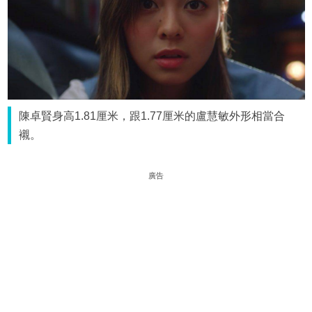
陳卓賢身高1.81厘米，跟1.77厘米的盧慧敏外形相當合
襯。
廣告