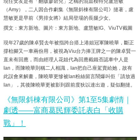
現任女友是有「翻版廖碧兒」之稱的混血模特兒盧慧敏
（Amy），二人因合作劇集《無限斜棟有限公司》撻著，慮
慧敏更是早前《男排女將》結局登場的長腿少女。
撰文：東方新地、圖片：東方新地、盧慧敏IG、ViuTV截圖
現年27歲的陳卓賢去年被指跨台搭上港姐冠軍陳曉華，斷正
撐枱腳又一車兩份用，被視為Viu台力捧王牌之一的陳卓賢一
直未有回應，而由經理人花姐代為回應截鐵否認車中人是
Ian，而陳曉華則稱二人相識，Ian把自己座駕賣給她，故有
此誤會來解畫，陳曉華更慘被Ian粉絲留言鬧爆叫佢「請放過
Ian」，其後陳曉華更被影到跟前度狄以達出遊，疑似翻撻。
《無限斜棟有限公司》第1至5集劇情｜
劇透——富商葛民輝委託表白「收購
戰」！