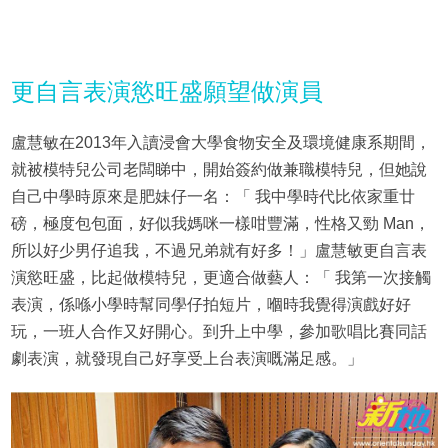
更自言表演慾旺盛願望做演員
盧慧敏在2013年入讀浸會大學食物安全及環境健康系期間，
就被模特兒公司老闆睇中，開始簽約做兼職模特兒，但她說
自己中學時原來是肥妹仔一名：「 我中學時代比依家重廿
磅，極度包包面，好似我媽咪一樣咁豐滿，性格又勁 Man，
所以好少男仔追我，不過兄弟就有好多！」盧慧敏更自言表
演慾旺盛，比起做模特兒，更適合做藝人：「 我第一次接觸
表演，係喺小學時幫同學仔拍短片，嗰時我覺得演戲好好
玩，一班人合作又好開心。到升上中學，參加歌唱比賽同話
劇表演，就發現自己好享受上台表演嘅滿足感。」