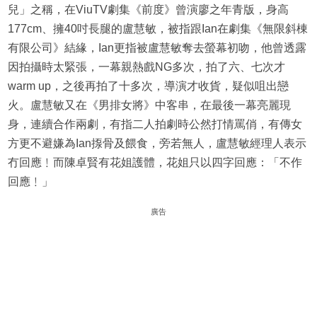
兒」之稱，在ViuTV劇集《前度》曾演廖之年青版，身高
177cm、擁40吋長腿的盧慧敏，被指跟Ian在劇集《無限斜棟
有限公司》結緣，Ian更指被盧慧敏奪去螢幕初吻，他曾透露
因拍攝時太緊張，一幕親熱戲NG多次，拍了六、七次才
warm up，之後再拍了十多次，導演才收貨，疑似咀出戀
火。盧慧敏又在《男排女將》中客串，在最後一幕亮麗現
身，連續合作兩劇，有指二人拍劇時公然打情罵俏，有傳女
方更不避嫌為Ian揼骨及餵食，旁若無人，盧慧敏經理人表示
冇回應﹗而陳卓賢有花姐護體，花姐只以四字回應：「不作
回應﹗」
廣告