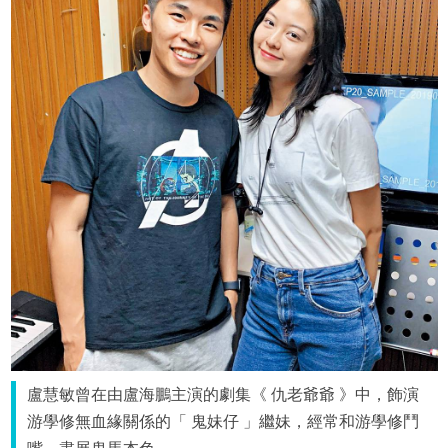
盧慧敏曾在由盧海鵬主演的劇集《 仇老爺爺 》中，飾演
游學修無血緣關係的「 鬼妹仔 」繼妹，經常和游學修鬥