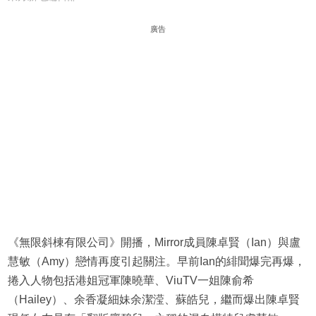
廣告
《無限斜棟有限公司》開播，Mirror成員陳卓賢（Ian）與盧
慧敏（Amy）戀情再度引起關注。早前Ian的緋聞爆完再爆，
捲入人物包括港姐冠軍陳曉華、ViuTV一姐陳俞希
（Hailey）、余香凝細妹余潔滢、蘇皓兒，繼而爆出陳卓賢