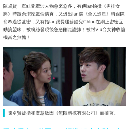
陳卓賢一單緋聞牽涉人物愈來愈多，有傳Ian拍攝《男排女
將》時跟余潔滢戲假情真，又爆出Ian選《全民造星》時跟陳
俞希過從甚密，又有指Ian跟長腿蘇皓兒Chloe在網上密密互
動搞盟昧，被粉絲發現後急急刪走證據﹗被封Viu台女神收豁
機當之無愧﹗
陳卓賢被指和盧慧敏因《無限斜棟有限公司》而撻著。