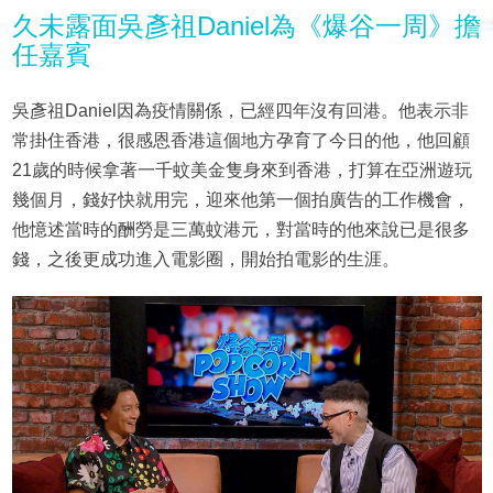
久未露面吳彥祖Daniel為《爆谷一周》擔
任嘉賓
吳彥祖Daniel因為疫情關係，已經四年沒有回港。他表示非
常掛住香港，很感恩香港這個地方孕育了今日的他，他回顧
21歲的時候拿著一千蚊美金隻身來到香港，打算在亞洲遊玩
幾個月，錢好快就用完，迎來他第一個拍廣告的工作機會，
他憶述當時的酬勞是三萬蚊港元，對當時的他來說已是很多
錢，之後更成功進入電影圈，開始拍電影的生涯。