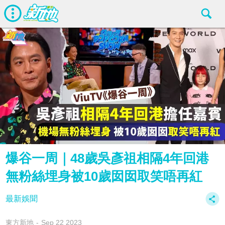
爆谷一周｜48歲吳彥祖相隔4年回港
無粉絲埋身被10歲囡囡取笑唔再紅
最新娛聞
東方新地
Sep 22 2023