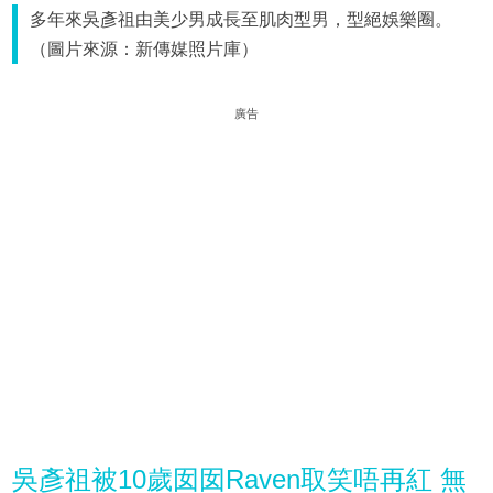
多年來吳彥祖由美少男成長至肌肉型男，型絕娛樂圈。
（圖片來源：新傳媒照片庫）
廣告
吳彥祖被10歲囡囡Raven取笑唔再紅 無