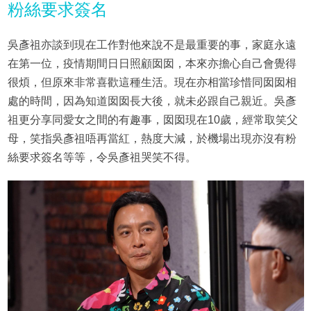
粉絲要求簽名
吳彥祖亦談到現在工作對他來說不是最重要的事，家庭永遠
在第一位，疫情期間日日照顧囡囡，本來亦擔心自己會覺得
很煩，但原來非常喜歡這種生活。現在亦相當珍惜同囡囡相
處的時間，因為知道囡囡長大後，就未必跟自己親近。吳彥
祖更分享同愛女之間的有趣事，囡囡現在10歲，經常取笑父
母，笑指吳彥祖唔再當紅，熱度大減，於機場出現亦沒有粉
絲要求簽名等等，令吳彥祖哭笑不得。