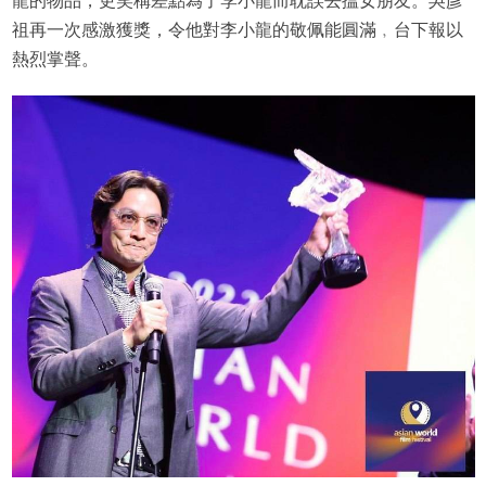
龍的物品，更笑稱差點為了李小龍而耽誤去搵女朋友。吳彥
祖再一次感激獲獎，令他對李小龍的敬佩能圓滿﹐台下報以
熱烈掌聲。