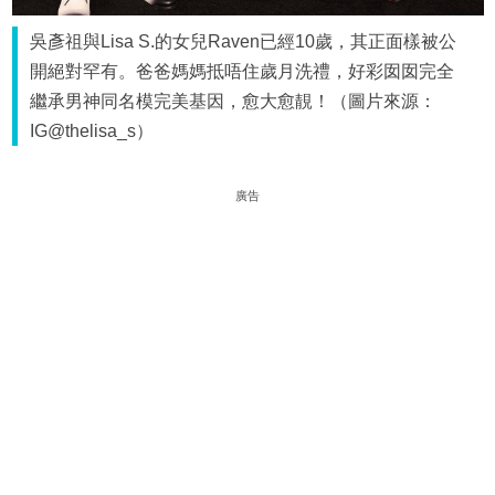
吳彥祖與Lisa S.的女兒Raven已經10歲，其正面樣被公
開絕對罕有。爸爸媽媽抵唔住歲月洗禮，好彩囡囡完全
繼承男神同名模完美基因，愈大愈靚！（圖片來源：
IG@thelisa_s）
廣告