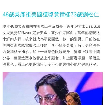
48歲吳彥祖美國獲獎竟撞樣73歲劉松仁
現年48歲吳彥祖國在美國出生及成長，近年與太太Lisa S.及
女兒吳斐然Raven定居美國，甚少在港露面，當年他憑靚絕
小鮮肉入行，後來就成為演藝圈數一數二的型男。日前他在
美國亞洲國際電影節上獲頒「李小龍基金奬」時，身穿深色
西裝加格子裇衫，加上一副茶色眼鏡現身，髮線上移兼中間
分界，整個造型令他看起上來顯老，加上面容浮腫，嘴唇呈
深紫色，看上來更為憔悴，令不少網民擔心他的健康狀況。