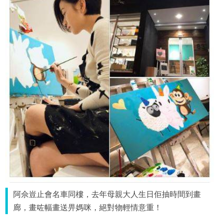
阿佘豈止會名車同樓，去年母親大人生日佢抽時間到畫
廊，畫咗幅畫送畀媽咪，絕對物輕情意重！