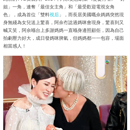
姐」一角，連奪「最佳女主角」和「最受歡迎電視女角
色」，成為首位「雙料
視后
」，而長居美國嘅佘媽媽突然現
身無綫為女兒送上驚喜，阿佘冇諗過媽咪會現身，驚喜到又
喊又笑，阿佘喺台上多謝媽媽一直喺身邊照顧佢，因為自己
拍劇壓力好大，成日發媽咪脾氣，但媽媽都一一包容，場面
相當感人！