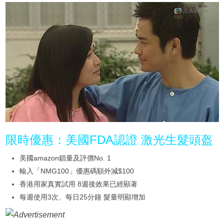
限時優惠：美國FDA認證 激光生髮頭盔
美國amazon鎖量及評價No. 1
輸入「NMG100」優惠碼額外減$100
香港用家真實試用 8週後效果已經顯著
每週使用3次、每日25分鐘 髮量明顯增加