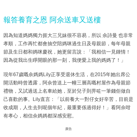
報答養育之恩 阿佘送車又送樓
因為知道媽媽獨力捱大三兄妹很不容易，所以 佘詩曼 也非常
孝順，工作再忙都會抽空陪媽咪過生日及母親節，每年母親
節及生日都和媽咪慶祝，她更留言說：「我相信一見鍾情！
因為從我出生睜開眼的那一刻，我便愛上我的媽媽了！」
現年67歲嘅佘媽媽Lily正享受退休生活，在2015年她出席公
開活動時曾透露，阿佘曾送上一幢三層高嘅村屋作為母親節
禮物，又試過送上名車給她，至於兒子則畀咗一筆錢佢做自
己喜歡的事。Lily直言：「以前養大一對仔女好辛苦，目前是
收成期，人生去到呢個年紀，最重要係過得好！」看阿佘咁
有孝心，相信佘媽媽都深感安慰。
廣告