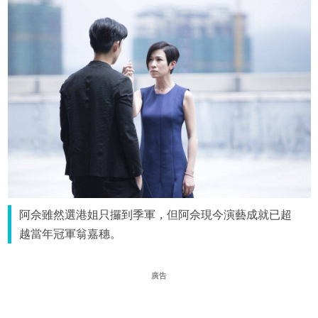
阿佘雖然選港姐只攞到季軍，但阿佘現今演藝成就已超
越當年冠軍翁嘉穗。
廣告