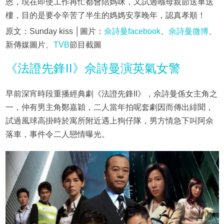
恩，現在即使工作再忙都會陪媽咪，又試過喺母親節送車送
樓，目的是要令辛苦了半生的媽媽安享晚年，認真孝順！
原文：Sunday kiss │圖片：
佘詩曼facebook
、
佘詩曼微博
、
新傳媒圖片、
TVB
節目截圖
《法證先鋒II》佘詩曼演英氣女警
早前深宵時段重播經典劇《法證先鋒II》，佘詩曼係女主角之
一，仲有男主角鄭嘉穎，二人當年拍呢套劇因而傳出緋聞，
試過風球高掛時於寓所附近遇上狗仔隊，男方情急下叫阿佘
落車，事件令二人戀情曝光。