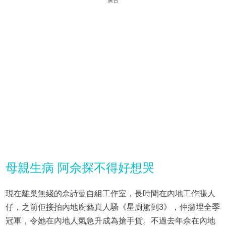
廣告
母親生病 阿佘探不得好想哭
現在離巢無綫的佘詩曼自組工作室，長時間在內地工作賺人
仔，之前佢接拍內地廚藝真人騷《星廚駕到3》，仲攞埋全季
冠軍，令她在內地人氣急升成為搶手貨。不過去年佘在內地