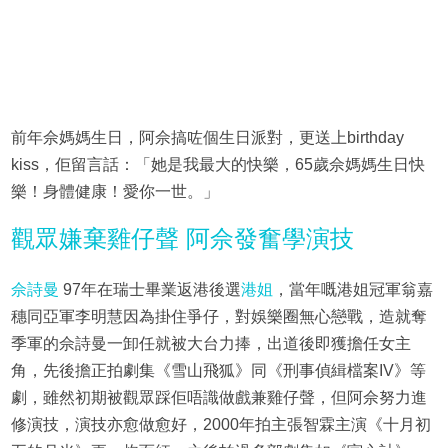
前年佘媽媽生日，阿佘搞咗個生日派對，更送上birthday
kiss，佢留言話：「她是我最大的快樂，65歲佘媽媽生日快
樂！身體健康！愛你一世。」
觀眾嫌棄雞仔聲 阿佘發奮學演技
佘詩曼
97年在瑞士畢業返港後選
港姐
，當年嘅港姐冠軍翁嘉
穗同亞軍李明慧因為掛住爭仔，對娛樂圈無心戀戰，造就奪
季軍的佘詩曼一卸任就被大台力捧，出道後即獲擔任女主
角，先後擔正拍劇集《雪山飛狐》同《刑事偵緝檔案IV》等
劇，雖然初期被觀眾踩佢唔識做戲兼雞仔聲，但阿佘努力進
修演技，演技亦愈做愈好，2000年拍主張智霖主演《十月初