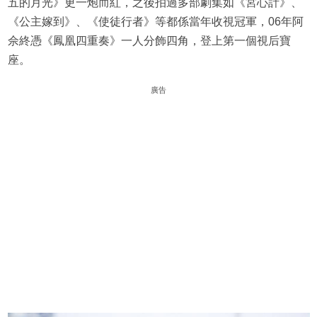
五的月光》更一炮而紅，之後拍過多部劇集如《宮心計》、
《公主嫁到》、《使徒行者》等都係當年收視冠軍，06年阿
佘終憑《鳳凰四重奏》一人分飾四角，登上第一個視后寶
座。
廣告