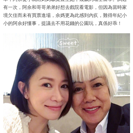
有一次，阿佘和哥哥弟弟好想去戲院看電影，但因為當時家
境欠佳而未有買票進場，佘媽更為此感到內疚，難得年紀小
小的阿佘好懂事，提議去不用花錢的公園玩，真係好乖！