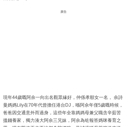
廣告
現年44歲嘅阿佘一向出名觀眾緣好，仲係孝順女一名， 佘詩
曼媽媽Lily在70年代曾擔任港台DJ，喺阿佘年僅5歲嘅時候，
爸爸因交通意外而過身，這些年全靠媽媽母兼父職含辛茹苦
搵錢養家，獨力湊大阿佘三兄妹，阿佘為咗報答媽咪養育之