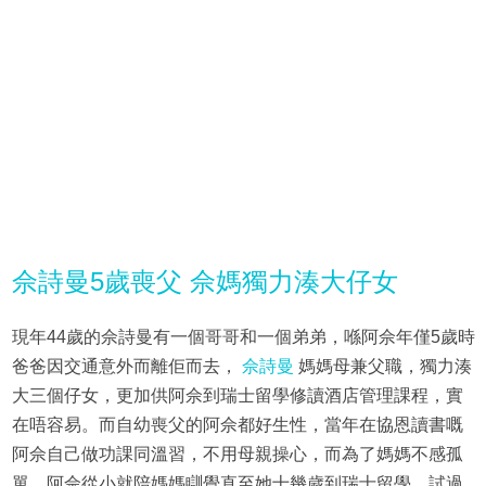
佘詩曼5歲喪父 佘媽獨力湊大仔女
現年44歲的佘詩曼有一個哥哥和一個弟弟，喺阿佘年僅5歲時
爸爸因交通意外而離佢而去，
佘詩曼
媽媽母兼父職，獨力湊
大三個仔女，更加供阿佘到瑞士留學修讀酒店管理課程，實
在唔容易。而自幼喪父的阿佘都好生性，當年在協恩讀書嘅
阿佘自己做功課同溫習，不用母親操心，而為了媽媽不感孤
單，阿佘從小就陪媽媽瞓覺直至她十幾歲到瑞士留學。試過