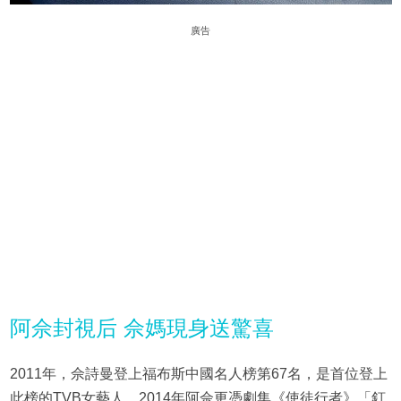
廣告
阿佘封視后 佘媽現身送驚喜
2011年，佘詩曼登上福布斯中國名人榜第67名，是首位登上
此榜的TVB女藝人。2014年阿佘更憑劇集《使徒行者》「釘