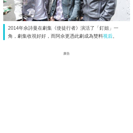
2014年佘詩曼在劇集《使徒行者》演活了「釘姐」一
角，劇集收視好好，而阿佘更憑此劇成為雙料
視后
。
廣告