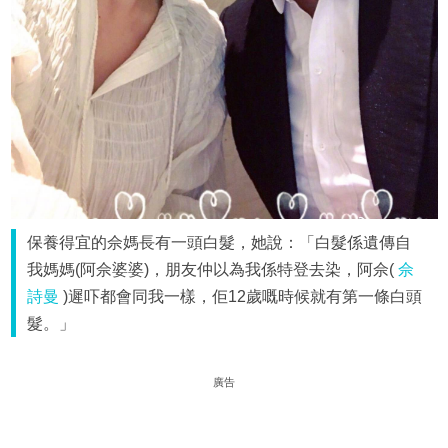
保養得宜的佘媽長有一頭白髮，她說：「白髮係遺傳自
我媽媽(阿佘婆婆)，朋友仲以為我係特登去染，阿佘(
佘
詩曼
)遲吓都會同我一樣，佢12歲嘅時候就有第一條白頭
髮。」
廣告