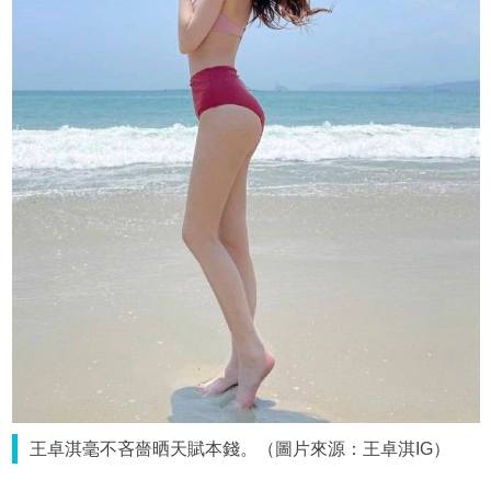
王卓淇毫不吝嗇晒天賦本錢。（圖片來源：王卓淇IG）