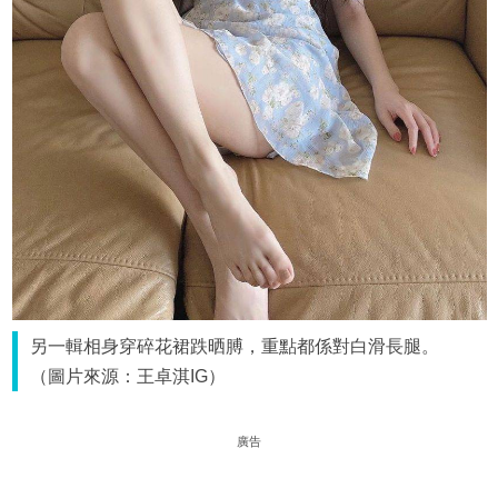
另一輯相身穿碎花裙跌晒膊，重點都係對白滑長腿。
（圖片來源：王卓淇IG）
廣告