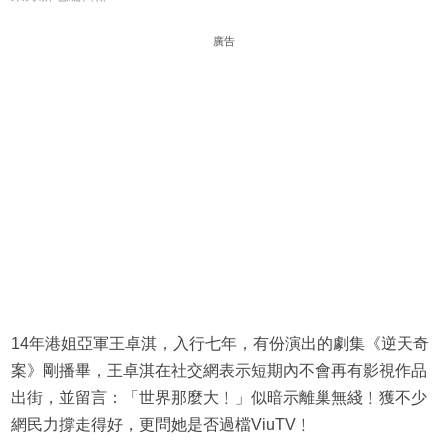
廣告
14年港姐亞軍王卓淇，入行七年，有份演出的劇集《逆天奇
案》剛播畢，王卓淇在社交網表示短期內不會再有影視作品
出街，並留言：「世界那麼大﹗」似暗示離巢無綫﹗獲不少
網民力撐走得好，更問她是否過檔ViuTV﹗