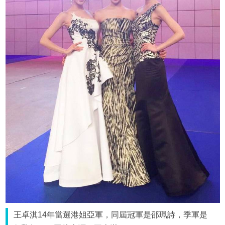
王卓淇14年當選港姐亞軍，同屆冠軍是邵珮詩，季軍是