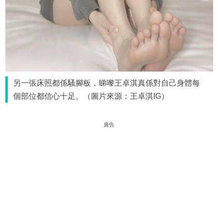
另一張床照都係騷腳板，睇嚟王卓淇真係對自己身體每
個部位都信心十足。（圖片來源：王卓淇IG）
廣告