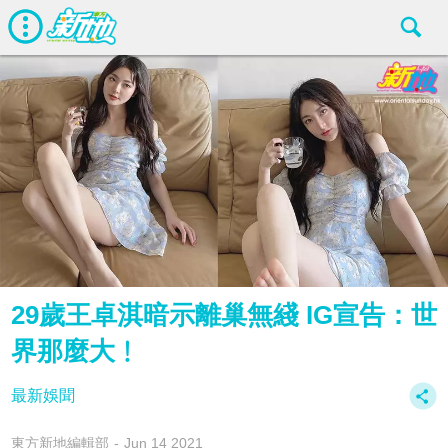
29歲王卓淇暗示離巢無綫 IG宣告：世
界那麼大﹗
最新娛聞
東方新地編輯部
Jun 14 2021