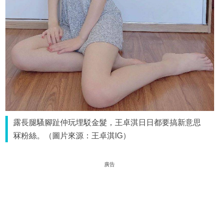
露長腿騷腳趾仲玩埋駁金髮，王卓淇日日都要搞新意思
冧粉絲。（圖片來源：王卓淇IG）
廣告