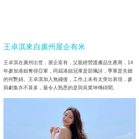
王卓淇來自廣州屋企有米
王卓淇在廣州出世，屋企富有，父親經營護膚品生產商，14
年參加港姐奪得亞軍，同屆港姐冠軍是邵珮詩，季軍是失婚
的何艷娟。王卓淇加入無綫後，工作上未有太突出表現，參
與劇集亦不算多，最令人熟悉的是與吳業坤傳緋聞。