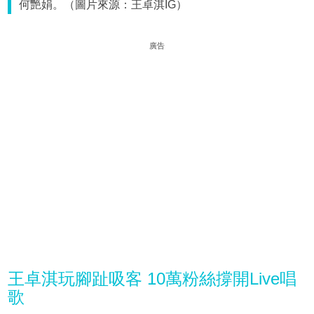
何艷娟。（圖片來源：王卓淇IG）
廣告
王卓淇玩腳趾吸客 10萬粉絲撐開Live唱
歌