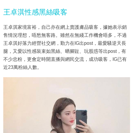
王卓淇性感黑絲吸客
王卓淇家境富裕，自己亦在網上賣護膚品吸客，據她表示銷
售情況理想，唔愁無客路。雖然在無綫工作機會唔多，不過
王卓淇好落力經營社交網，勤力在IG出post，最愛騷逆天長
腿，又愛以性感裝束如黑絲、晒腳趾、玩股惑等出post，有
不少忠粉，更會定時開直播與網民交流，成功吸客，IG已有
近23萬粉絲人數。