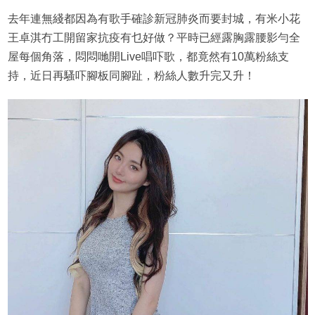
去年連無綫都因為有歌手確診新冠肺炎而要封城，有米小花
王卓淇冇工開留家抗疫有乜好做？平時已經露胸露腰影勻全
屋每個角落，悶悶哋開Live唱吓歌，都竟然有10萬粉絲支
持，近日再騷吓腳板同腳趾，粉絲人數升完又升！