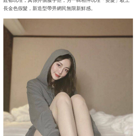
趾都玩埋，真係畀個服字佢，另一輯相仲玩埋「變髮」駁上
長金色假髮，新造型帶畀網民無限新鮮感。