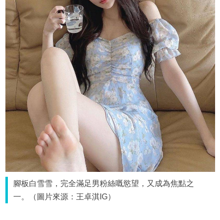
腳板白雪雪，完全滿足男粉絲嘅慾望，又成為焦點之
一。（圖片來源：王卓淇IG）