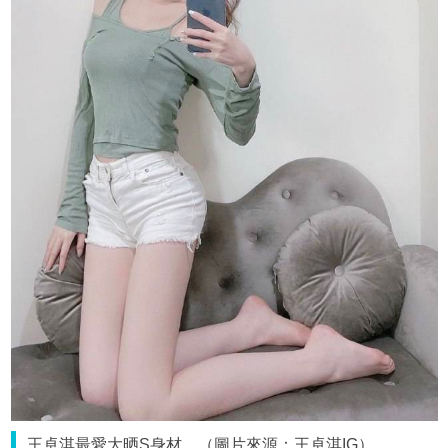
王卓淇最愛大晒S身材。（圖片來源：王卓淇IG）