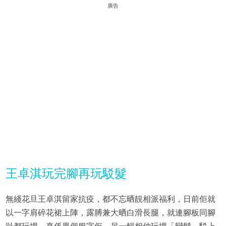
廣告
王卓淇玩完腳再玩駁髮
無綫花旦王卓淇留家抗疫，都不忘晒靚相派福利，日前佢就
以一字肩碎花裙上陣，露膊兼大晒白滑長腿，就連腳板同腳