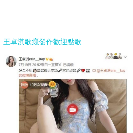
王卓淇歌癮發作歡迎點歌