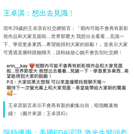
王卓淇：想出去見識﹗
現年29歲的王卓淇在社交網留言：「期內可能不會再有新影
視作品和大家見面啦…世界那麼大 我想出去看看…見識一
下、學習更多東西…希望能得到大家的鼓勵！」並表示大家
可透過直播時跟她聊天，請粉絲放心她不會告別社交網﹗
王卓淇留言表示不會再有新的劇集出街，暗指離巢無
綫﹗（圖片來源：王卓淇IG）
限時優惠：美國FDA認證 激光生髮頭盔