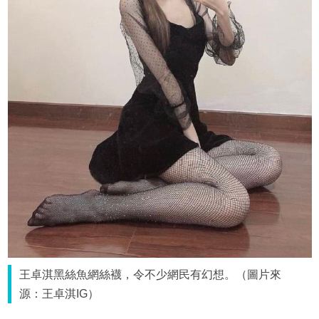
王卓淇黑絲魚網絲襪，令不少網民有幻想。（圖片來
源：王卓淇IG）