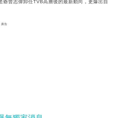
老爺曾志偉卸任TVB高層後的最新動向，更爆出自
廣告
爆無獨家消息