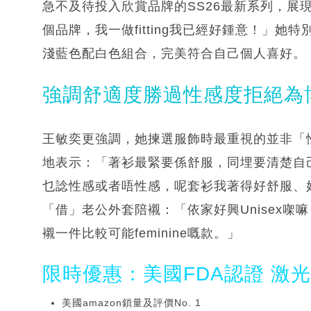
急不及待投入欣賞品牌的SS26最新系列，展
個品牌，我一做fitting我已經好鍾意！」
淺藍色配白色組合，完美符合自己個人喜好。
強調舒適度勝過性感度拒絕為
王敏奕更強調，她揀選服飾時最重視的並非「
地表示：「著衫最緊要係舒服，同埋要清楚自
乜諗性感或者唔性感，呢套衫我著得好舒服、好
「借」老公外套陪襯：「依家好興Unisex㗎嘛
襯一件比較可能feminine嘅款。」
限時優惠：美國FDA認證 激
美國amazon鎖量及評價No. 1