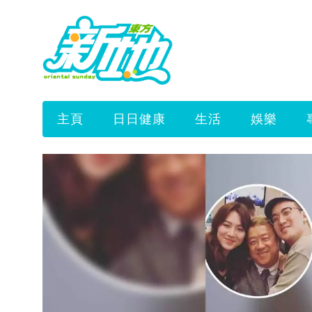
主頁
日日健康
生活
娛樂