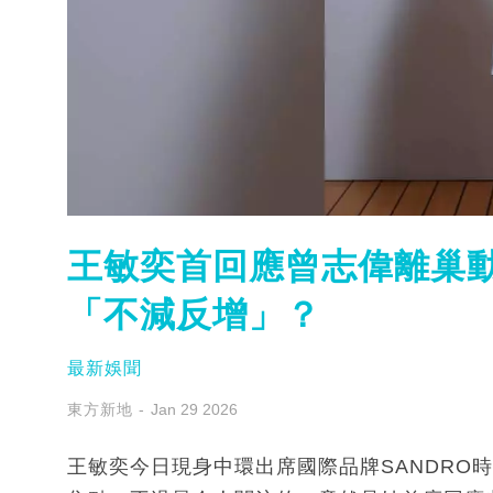
王敏奕首回應曾志偉離巢動
「不減反增」？
最新娛聞
東方新地
Jan 29 2026
王敏奕今日現身中環出席國際品牌SANDRO