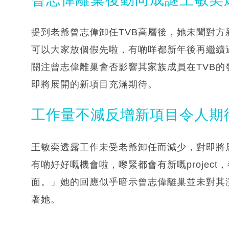
提到老爺曾志偉卸任TVB高層後，她未聞對
可以大家放個假先啦，有啲咩都新年後再繼續
關注曾志偉離巢會否影響其家族成員在TVB
即將展開的新項目充滿期待。
工作量不減反增新項目令人期
王敏奕透露工作未受老爺卸任而減少，對即將
有啲好好嘅機會啦，嚟緊都會有新嘅projec
面。」她的回應似乎暗示曾志偉離巢並未對其
著她。