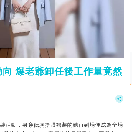
向 爆老爺卸任後工作量竟然
時裝活動，身穿低胸搶眼裙裝的她甫到場便成為全場