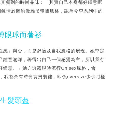
現其獨到的時尚品味：「其實自己本身都好鍾意呢
她特別鍾情於簡約優雅吊帶裙風格，認為今季系列中的
博眼球而著衫
性感」與否，而是舒適及自我風格的展現。她堅定
己鍾意啲咩，著得出自己一個感覺為主，所以我冇
鍾意。」她亦透露現時流行Unisex風格，會
，我都會有時會買男裝褸，即係oversize少少咁樣
光生髮頭盔