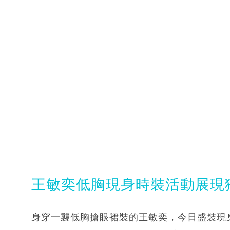
王敏奕低胸現身時裝活動展現
身穿一襲低胸搶眼裙裝的王敏奕，今日盛裝現身