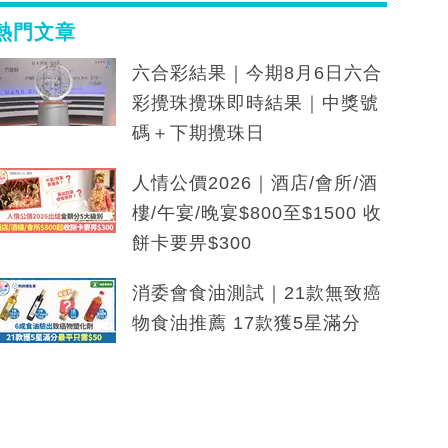
熱門文章
六合彩結果｜今期8月6日六合
彩攪珠攪珠即時結果｜中獎號
碼＋下期攪珠日
人情公價2026｜酒店/會所/酒
樓/午宴/晚宴$800至$1500 收
餅卡要畀$300
消委會食油測試｜21款無致癌
物食油推薦 17款獲5星滿分