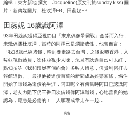
編輯：東方新地 撰文：Jacqueline(原文刊於sunday kiss) 圖
片：新傳媒圖片、杜汶澤FB、田蕊妮FB
田蕊妮 16歲識阿澤
93年田蕊妮獲得亞視節目「末來偶像爭霸戰」金獎而入行，
未幾偶遇杜汶澤，當時的阿澤已是爛賭成性，他曾自言：
「我18歲已經賭錢，輸到要走路去台灣，之後返嚟香港，入
咗亞視做藝員，諗住亞視少人睇，況且冇諗過自己可以紅，
點知拍咗《我和殭屍有個約會》多咗人留意，俾貴利佬打去
報館追數。」最後他被追債百萬的新聞成為娛樂頭條，焗住
開始了賺錢為還債的生涯，阿田呢？有傳當時阿田已認識阿
澤，老友力阻下仍三番四次借錢俾阿澤還錢，心地善良的她
認為，應急是必需的！二人順理成章走在一起…
廣告