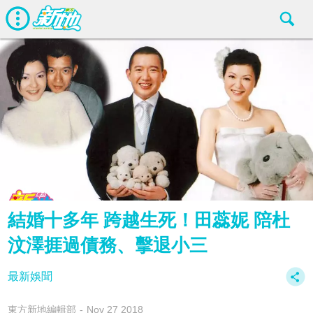
結婚十多年 跨越生死！田蕊妮 陪杜
汶澤捱過債務、擊退小三
最新娛聞
東方新地編輯部
Nov 27 2018