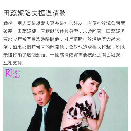
田蕊妮陪夫捱過債務
婚後，兩人既是恩愛夫妻亦是知心好友，有傳杜汶澤曾兩度
破產，田蕊妮卻一直默默陪伴其身旁，未曾離棄。田蕊妮坦
言那段時候有曾想過離開他，可是當時杜汶澤經歷大起大
落，如果那個時候真的離開他，會對他造成很大打擊，所以
最後打消了這個念頭。一段感情確實需要彼此之間去維繫，
互相支持。