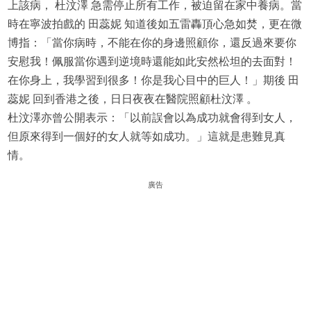
上該病， 杜汶澤 急需停止所有工作，被迫留在家中養病。當
時在寧波拍戲的 田蕊妮 知道後如五雷轟頂心急如焚，更在微
博指：「當你病時，不能在你的身邊照顧你，還反過來要你
安慰我！佩服當你遇到逆境時還能如此安然松坦的去面對！
在你身上，我學習到很多！你是我心目中的巨人！」期後 田
蕊妮 回到香港之後，日日夜夜在醫院照顧杜汶澤 。
杜汶澤亦曾公開表示：「以前誤會以為成功就會得到女人，
但原來得到一個好的女人就等如成功。」這就是患難見真
情。
廣告