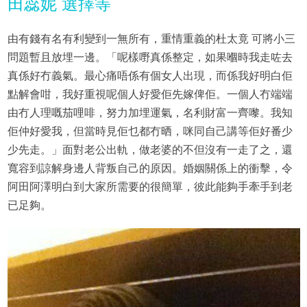
田蕊妮 選擇等
由有錢有名有利變到一無所有，重情重義的杜太竟 可將小三
問題暫且放埋一邊。「呢樣嘢真係整定，如果嗰時我走咗去
真係好冇義氣。最心痛唔係有個女人出現，而係我好明白佢
點解會咁，我好重視呢個人好愛佢先嫁俾佢。一個人冇端端
由冇人理嘅茄哩啡，努力加埋運氣，名利財富一齊嚟。我知
佢仲好愛我，但當時見佢乜都冇晒，咪同自己講等佢好番少
少先走。」面對老公出軌，做老婆的不但沒有一走了之，還
寬容到諒解身邊人背叛自己的原因。婚姻關係上的衝擊，令
阿田阿澤明白到大家所需要的很簡單，彼此能夠手牽手到老
已足夠。