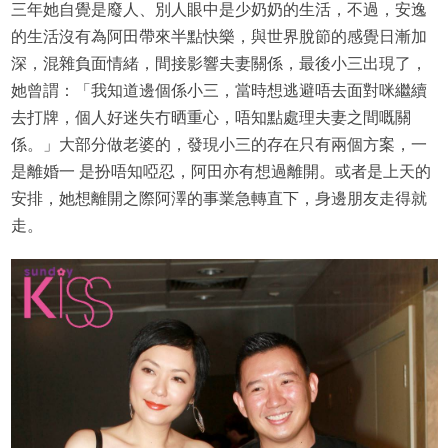
三年她自覺是廢人、別人眼中是少奶奶的生活，不過，安逸
的生活沒有為阿田帶來半點快樂，與世界脫節的感覺日漸加
深，混雜負面情緒，間接影響夫妻關係，最後小三出現了，
她曾謂：「我知道邊個係小三，當時想逃避唔去面對咪繼續
去打牌，個人好迷失冇晒重心，唔知點處理夫妻之間嘅關
係。」大部分做老婆的，發現小三的存在只有兩個方案，一
是離婚一 是扮唔知啞忍，阿田亦有想過離開。或者是上天的
安排，她想離開之際阿澤的事業急轉直下，身邊朋友走得就
走。