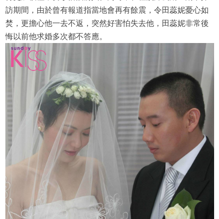
訪期間，由於曾有報道指當地會再有餘震，令田蕊妮憂心如
焚，更擔心他一去不返，突然好害怕失去他，田蕊妮非常後
悔以前他求婚多次都不答應。