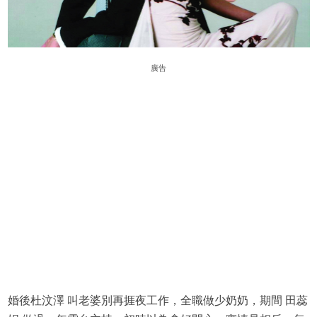
廣告
婚後杜汶澤 叫老婆別再捱夜工作，全職做少奶奶，期間 田蕊