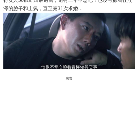
得女人30歲結婚最適當，還有三年不急吧！也沒有顧着杜汶
澤的臉子和士氣，直至第31次求婚…
廣告