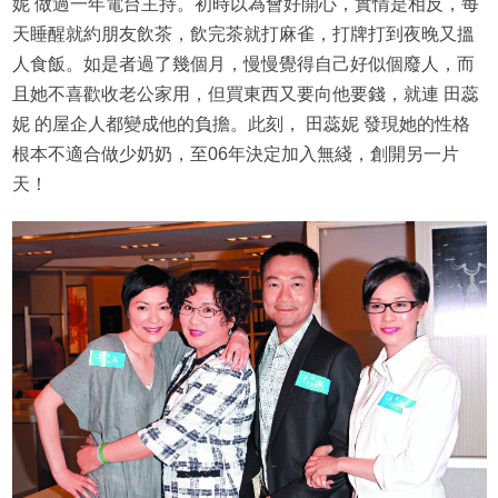
妮 做過一年電台主持。初時以為會好開心，實情是相反，每
天睡醒就約朋友飲茶，飲完茶就打麻雀，打牌打到夜晚又搵
人食飯。如是者過了幾個月，慢慢覺得自己好似個廢人，而
且她不喜歡收老公家用，但買東西又要向他要錢，就連 田蕊
妮 的屋企人都變成他的負擔。此刻， 田蕊妮 發現她的性格
根本不適合做少奶奶，至06年決定加入無綫，創開另一片
天！