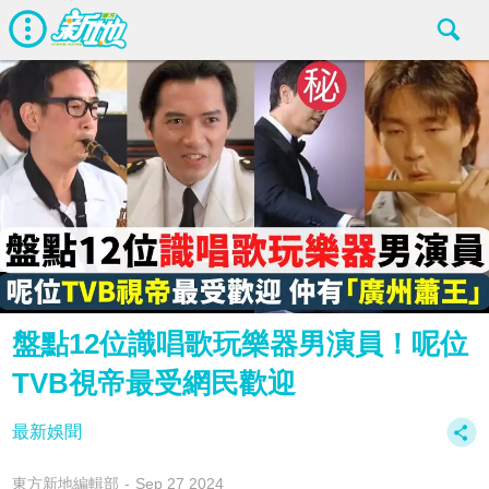
盤點12位識唱歌玩樂器男演員！呢位
TVB視帝最受網民歡迎
最新娛聞
東方新地編輯部
Sep 27 2024