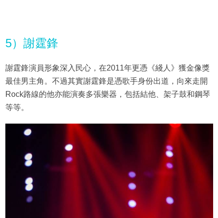
5）謝霆鋒
謝霆鋒演員形象深入民心，在2011年更憑《綫人》獲金像獎
最佳男主角。不過其實謝霆鋒是憑歌手身份出道，向來走開
Rock路線的他亦能演奏多張樂器，包括結他、架子鼓和鋼琴
等等。