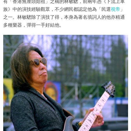
有「香港無厘頭始祖」之稱的林敏驄，前兩年憑《下流上車
族》中的演技經驗觀眾，不少網民都認定他為「民選
視帝
」
之一。林敏驄除了演技了得，本身為著名填詞人的他亦精通
多種樂器，彈得一手好結他。