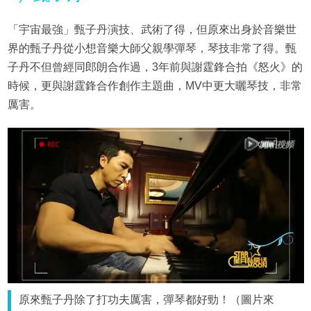
「宇宙最強」甄子丹演技、武術了得，但原來出身於音樂世
界的甄子丹從小想音樂大師父親學彈琴，琴技非常了得。甄
子丹不但曾經同郎朗合作過，3年前與謝霆鋒合拍《怒火》的
時候，更與謝霆鋒合作創作主題曲，MV中更大曬琴技，非常
厲害。
原來甄子丹除了打功夫厲害，彈琴都好勁！（圖片來