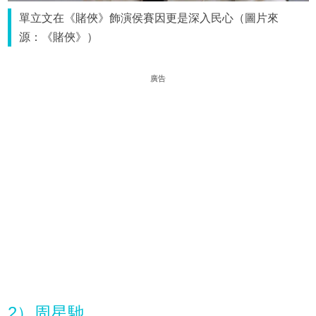
單立文在《賭俠》飾演侯賽因更是深入民心（圖片來
源：《賭俠》）
廣告
2）周星馳