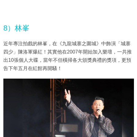
8）林峯
近年專注拍戲的林峯，在《九龍城寨之圍城》中飾演「城寨
四少」陳洛軍爆紅！其實他在2007年開始加入樂壇，一共推
出10張個人大碟，當年不但橫掃各大頒獎典禮的獎項，更預
告下年五月在紅館再開騷！