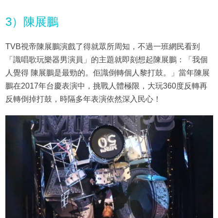
3）陳展鵬
TVB視帝陳展鵬演戲了得就眾所周知，不過一班網民看到
「識唱歌玩樂器男演員」的主題就即刻想起陳展鵬：「我個
人覺得 陳展鵬是最勁的。佢識倒轉個人黎打鼓。」當年陳展
鵬在2017年台慶表演中，挑戰人體極限，大玩360度反轉再
反轉倒掉打鼓，時隔多年表演依然深入民心！