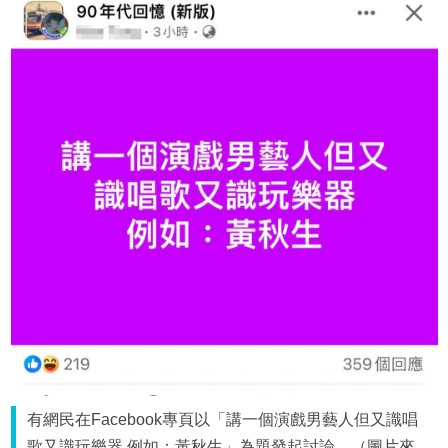
有網民在Facebook專頁以「講一個演戲男藝人但又識唱
歌又識玩樂器 例如：黃秋生」為題發起討論。（圖片來