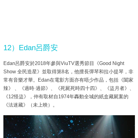
12）Edan呂爵安
Edan呂爵安於2018年參與ViuTV選秀節目《Good Night
Show 全民造星》並取得第8名，他擅長彈琴和拉小提琴，非
常有音樂才華。Edan在電影方面亦有唔少作品，包括《闔家
辣》 、《過時·過節》、《死屍死時四十四》、《盜月者》、
《12怪盜》，仲有取材自1974年轟動全城的紙盒藏屍案的
《法迷藏》（未上映）。