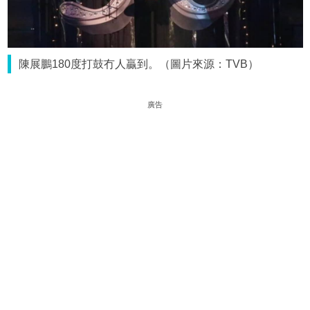
陳展鵬180度打鼓冇人贏到。（圖片來源：TVB）
廣告