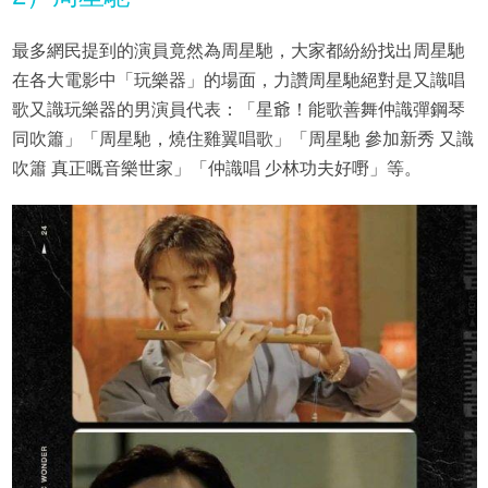
最多網民提到的演員竟然為周星馳，大家都紛紛找出周星馳
在各大電影中「玩樂器」的場面，力讚周星馳絕對是又識唱
歌又識玩樂器的男演員代表：「星爺！能歌善舞仲識彈鋼琴
同吹簫」「周星馳，燒住雞翼唱歌」「周星馳 參加新秀 又識
吹簫 真正嘅音樂世家」「仲識唱 少林功夫好嘢」等。