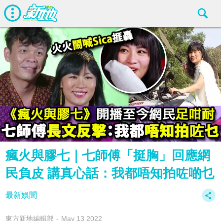
瘋火與膠七｜七師傅「挺胸」回應網
民負皮 講真心話：我都唔知拍咗啲乜
最新娛聞
東方新地編輯部
May 13 2022