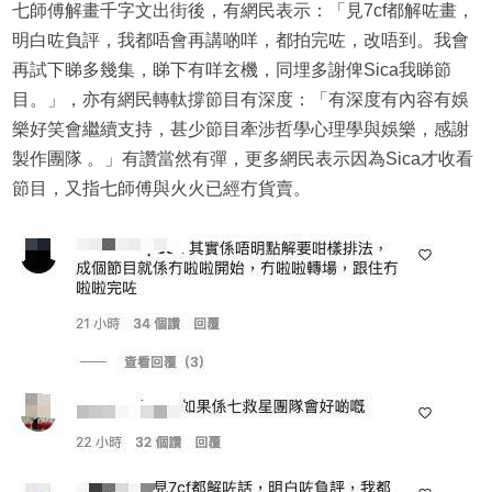
七師傅解畫千字文出街後，有網民表示：「見7cf都解咗畫，
明白咗負評，我都唔會再講啲咩，都拍完咗，改唔到。我會
再試下睇多幾集，睇下有咩玄機，同埋多謝俾Sica我睇節
目。」，亦有網民轉軚撐節目有深度：「有深度有內容有娛
樂好笑會繼續支持，甚少節目牽涉哲學心理學與娛樂，感謝
製作團隊 。」有讚當然有彈，更多網民表示因為Sica才收看
節目，又指七師傅與火火已經冇貨賣。