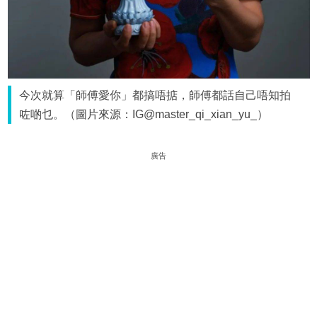
今次就算「師傅愛你」都搞唔掂，師傅都話自己唔知拍
咗啲乜。（圖片來源：IG@master_qi_xian_yu_）
廣告