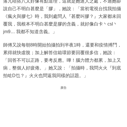
落九唔搭八又好像有點道理，這就是她迷人之處，不過她卻
說自己不明白甚麼是「膠」，她說：「當初電視台找我拍攝
《瘋火與膠七》時，我到處問人『甚麼叫膠？』大家都未回
覆我，我根本不明白甚麼是膠的含義，就好像白卡丶csl丶
jm9… 我都不知道含義。」
師傅又說每朝8時開始拍攝拍到半夜1時，還要和疫情搏鬥，
累得就快虛脫；加上解答信箱環節要回覆很多信，她說：
「回答不可以正路，要考反應。嘩！腦力體力都累，加上又
病，整個人好疲倦。」她又說：「拍攝時，我問火火『到底
拍咗D乜？』火火也問返我同樣的話題。」
廣告