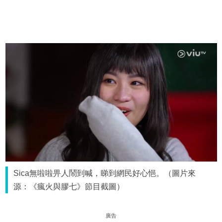
Sica無啦啦畀人鬧到喊，睇到網民好心悒。（圖片來
源：《瘋火與膠七》節目截圖）
廣告