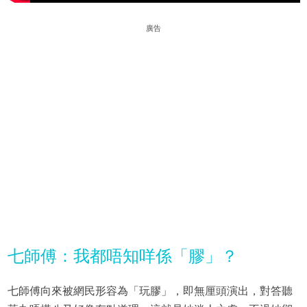
廣告
七師傅：我都唔知咩係「膠」？
七師傅向來被網民形容為「玩膠」，即無厘頭演出，對答聽