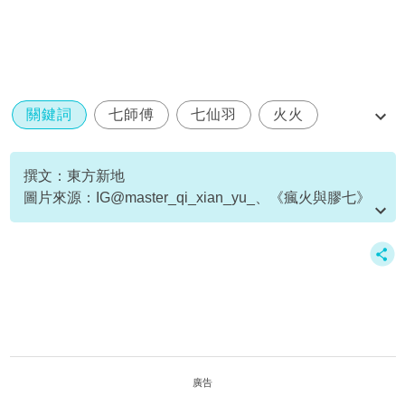
關鍵詞
七師傅
七仙羽
火火
瘋火與膠七
撰文：東方新地
圖片來源：IG@master_qi_xian_yu_、《瘋火與膠七》
節目截圖
廣告