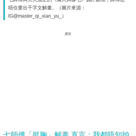
唔住要出千字文解畫。（圖片來源：
IG@master_qi_xian_yu_）
廣告
七師傅「挺胸」解畫 直言：我都唔知拍