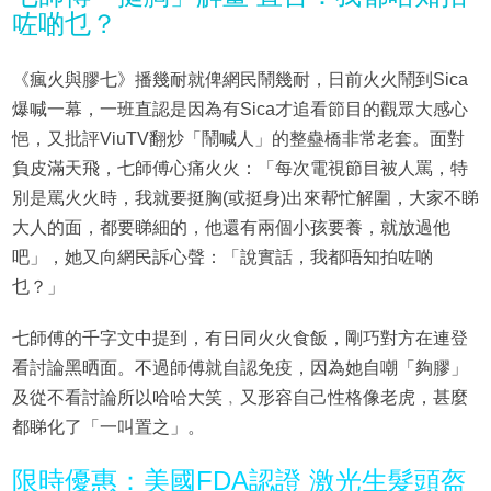
咗啲乜？
《瘋火與膠七》播幾耐就俾網民鬧幾耐，日前火火鬧到Sica
爆喊一幕，一班直認是因為有Sica才追看節目的觀眾大感心
悒，又批評ViuTV翻炒「鬧喊人」的整蠱橋非常老套。面對
負皮滿天飛，七師傅心痛火火：「每次電視節目被人罵，特
別是罵火火時，我就要挺胸(或挺身)出來帮忙解圍，大家不睇
大人的面，都要睇細的，他還有兩個小孩要養，就放過他
吧」，她又向網民訴心聲：「說實話，我都唔知拍咗啲
乜？」
七師傅的千字文中提到，有日同火火食飯，剛巧對方在連登
看討論黑晒面。不過師傅就自認免疫，因為她自嘲「夠膠」
及從不看討論所以哈哈大笑﹐又形容自己性格像老虎，甚麼
都睇化了「一叫置之」。
限時優惠：美國FDA認證 激光生髮頭盔