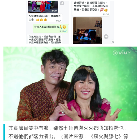
其實節目笑中有淚，雖然七師傅與火火都唔知拍緊乜，
不過他們都落力演出。（圖片來源：《瘋火與膠七》節