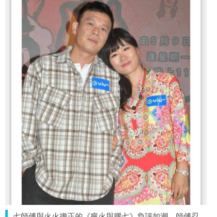
七師傅與火火擔正的《瘋火與膠七》負評如潮，師傅忍