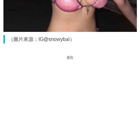
（圖片來源：IG@snowybai）
廣告