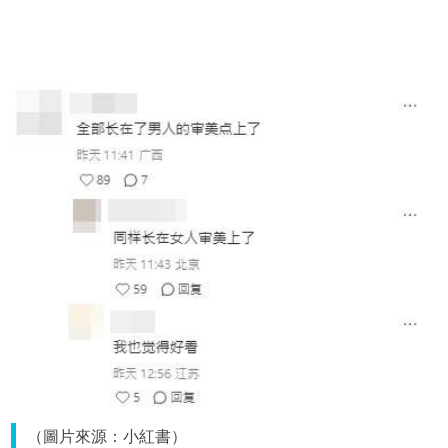
（圖片來源：小紅書）