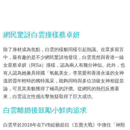
網民驚訝白雲撞樣蔡卓妍
除了身材成為焦點，白雲的樣貌同樣引起熱議。在眾多留言
中，最有趣的是不少網民驚訝地發現，白雲竟然與香港一線
女星蔡卓妍（阿Sa）撞樣，認為兩人有幾分神似。此外，也
有人認為她兼具韓國「氧氣美女」李英愛和香港永遠的女神
溫碧霞年輕時的獨特風采，能夠同時與多位頂級女神相提並
論，可見其美貌獲得了極高的評價。從網民的熱烈反應看
來，白雲這次性感出擊無疑取得了巨大成功。
白雲離婚後鼓勵小鮮肉追求
白雲早於2016年在TVB綜藝節目《五覺大戰》中擔任「神獸