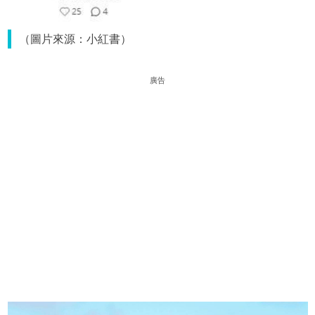
（圖片來源：小紅書）
廣告