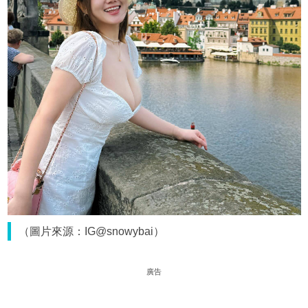
（圖片來源：IG@snowybai）
廣告