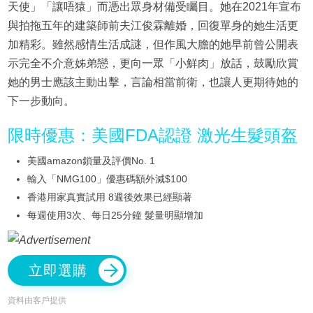
天使」「讓唔猿」而憑出眾身材備受矚目。她在2021年宣布
與拍拖五年的建築師前夫江俊霖離婚，回復單身的她生活更
加精彩。雖然感情生活成謎，但作風大膽的她早前曾公開表
示完全不介意姊弟戀，更向一眾「小鮮肉」放話，鼓勵欣賞
她的男士應該主動出擊，言論相當前衛，也讓人更期待她的
下一步動向。
限時優惠：美國FDA認證 激光生髮頭盔
美國amazon鎖量及評價No. 1
輸入「NMG100」優惠碼額外減$100
香港用家真實試用 8週後效果已經顯著
每週使用3次、每日25分鐘 髮量明顯增加
立即選購
資料由客戶提供