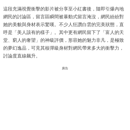
這段充滿視覺衝擊的影片被分享至小紅書後，隨即引爆內地
網民的討論區，留言區瞬間被暴動式留言淹沒，網民紛紛對
她的美貌與身材表示驚嘆。不少人狂讚白雲的完美狀態，直
呼是「美人該有的樣子」。其中更有網民留下了「富人的天
堂、窮人的奢望」的神級評價，形容她的魅力非凡，是極致
的夢幻逸品，可見其核彈級身材對網民帶來多大的衝擊力，
討論度直線飆升。
廣告