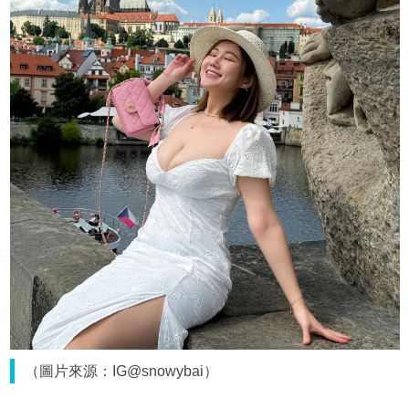
（圖片來源：IG@snowybai）