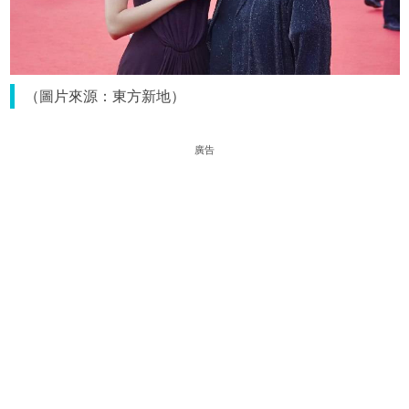
（圖片來源：東方新地）
廣告