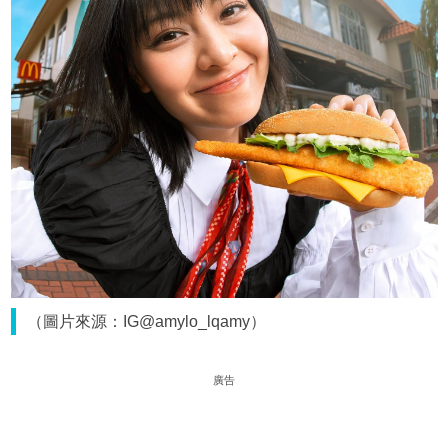
（圖片來源：IG@amylo_lqamy）
廣告