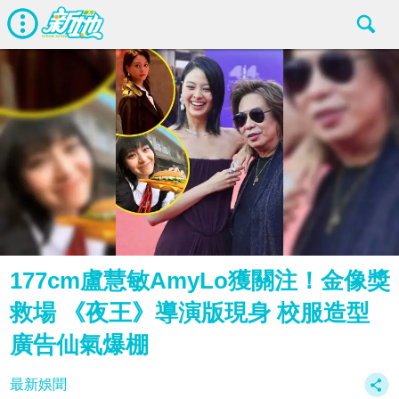
177cm盧慧敏AmyLo獲關注！金像獎
救場 《夜王》導演版現身 校服造型
廣告仙氣爆棚
最新娛聞