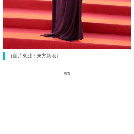
（圖片來源：東方新地）
廣告