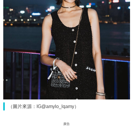
（圖片來源：IG@amylo_lqamy）
廣告