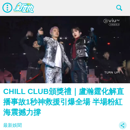
CHILL CLUB頒獎禮｜盧瀚霆化解直
播事故1秒神救援引爆全場 半場粉紅
海震撼力撐
最新娛聞