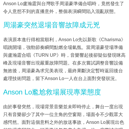
Anson Lo盧瀚霆與台灣歌手周湯豪準備合唱時，竟然發生了
令人意想不到的直播意外，整個表演瞬間陷入混亂狀態。
周湯豪突然退場音響故障成元兇
表演原本進行得相當順利，Anson Lo先以新歌《Charisma》
唱跳開場，強勁節奏瞬間點燃全場氣氛。當周湯豪登場準備
與盧瀚霆合唱《TURN UP》時，音樂響起後卻疑似發現咪高
峰及現場音響出現嚴重故障問題。在多次嘗試調整音響設備
無效後，周湯豪為求完美表現，最終果斷決定暫時返回後台
處理技術問題，留下Anson Lo一人在台上面對突發狀況。
Anson Lo尷尬救場展現專業態度
由於事發突然，現場背景音樂並未即時停止，舞台一度出現
只有音樂卻少了其中一位主角的空窗期，場面令不少觀眾大
感愕然。面對這個意料之外的放送事故，Anson Lo展現出色