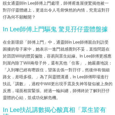
靚女通靈師In Lee師傅上門處理，師傅甫進屋便驚揭他被一
對孖仔靈體纏上，更道出令人毛骨悚然的內情，究竟這對孖
仔為何不願離開？
In Lee師傅上門驅鬼 驚見孖仔靈體盤據
在全新環節「師傅上門」中，通靈師In Lee師傅親自到訪受
困擾的母子家中，她表示一進門就感覺到不妥，直指問題在
於囝囝Will的體質偏陰，容易與眾生結緣。In Lee師傅更感應
到屋內除了Will兩母子外，還有其他「住客」，她嚴肅地說：
「入到嚟已經有嘢跟住，望落去係一對孖仔，然後仲有個細
路女，差唔多樣。」為了與靈體溝通，In Lee師傅即場進行
扶乩「講數」，過程中Will更出現手震及失神等疑似被上身的
反應，場面相當緊張。經過一輪糾纏，師傅終於了解到孖仔
靈體的心結，並成功化解危機。
In Lee扶乩講數揭心酸真相「眾生皆有