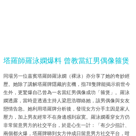
塔羅師羅泳嫻爆料 曾教當紅男偶像箍煲
同場另一位嘉賓塔羅師羅泳嫻（裸泳）亦分享了她的奇妙經
歷。她除了講解塔羅牌隱藏的玄機，指78隻牌能揭示前世今
生外，更驚爆自己曾為一名當紅男偶像成功「箍煲」。羅泳
嫻透露，當時是透過主持人梁思浩聯絡她，該男偶像與女友
戀情告急。她利用塔羅牌分析後，發現女方分手主因是家人
壓力，加上男友經常不在身邊感到寂寞。羅泳嫻看穿女方仍
非常留意男方的社交平台，於是心生一計：「有少少扭計、
兩個都火爆，塔羅牌睇到女方仲成日留意男方社交平台，咁