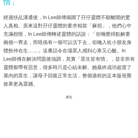
情」
經過扶乩溝通後，In Lee師傅揭開了孖仔靈體不願離開的驚
人真相。原來這對孖仔靈體的要求相當「麻煩」，他們心中
充滿怨恨，In Lee師傅轉述靈體的話說：「佢哋覺得點解要
兩個一齊走，而唔係有一個可以活下去，佢哋入咗小朋友身
體扮仲在生……」這番話令在場眾人感到心寒又心酸。In
Lee師傅在解決問題後強調，其實「眾生皆有情」，並非所有
靈體都帶有惡意，很多時只是心結未解。她最終成功超渡了
屋內的眾生，讓母子回復正常生活，整個過程的足本版視覺
效果更為震撼。
廣告