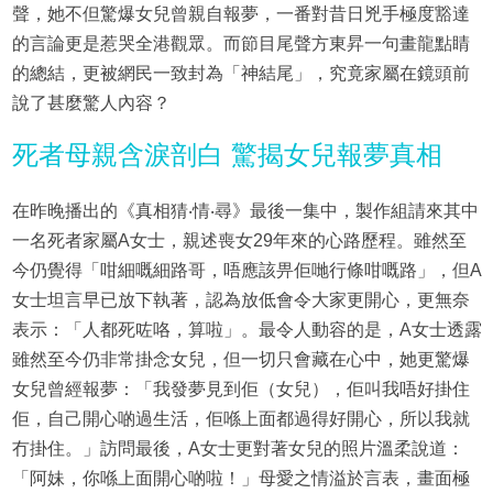
聲，她不但驚爆女兒曾親自報夢，一番對昔日兇手極度豁達
的言論更是惹哭全港觀眾。而節目尾聲方東昇一句畫龍點睛
的總結，更被網民一致封為「神結尾」，究竟家屬在鏡頭前
說了甚麼驚人內容？
死者母親含淚剖白 驚揭女兒報夢真相
在昨晚播出的《真相猜‧情‧尋》最後一集中，製作組請來其中
一名死者家屬A女士，親述喪女29年來的心路歷程。雖然至
今仍覺得「咁細嘅細路哥，唔應該畀佢哋行條咁嘅路」，但A
女士坦言早已放下執著，認為放低會令大家更開心，更無奈
表示：「人都死咗咯，算啦」。最令人動容的是，A女士透露
雖然至今仍非常掛念女兒，但一切只會藏在心中，她更驚爆
女兒曾經報夢：「我發夢見到佢（女兒），佢叫我唔好掛住
佢，自己開心啲過生活，佢喺上面都過得好開心，所以我就
冇掛住。」訪問最後，A女士更對著女兒的照片溫柔說道：
「阿妹，你喺上面開心啲啦！」母愛之情溢於言表，畫面極