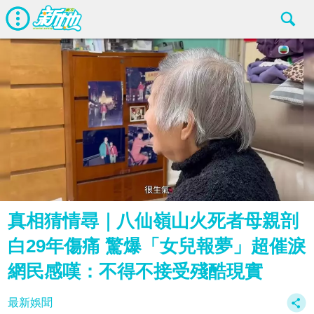
真相猜情尋｜八仙嶺山火死者母親剖
白29年傷痛 驚爆「女兒報夢」超催淚
網民感嘆：不得不接受殘酷現實
最新娛聞