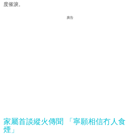
度催淚。
廣告
家屬首談縱火傳聞 「寧願相信冇人食
煙」