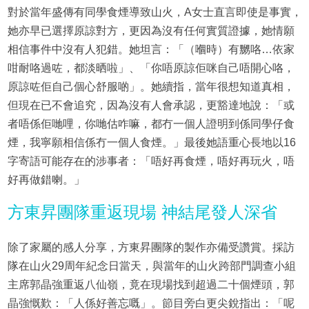
對於當年盛傳有同學食煙導致山火，A女士直言即使是事實，
她亦早已選擇原諒對方，更因為沒有任何實質證據，她情願
相信事件中沒有人犯錯。她坦言：「（嗰時）有嬲咯…依家
咁耐咯過咗，都淡晒啦」、「你唔原諒佢咪自己唔開心咯，
原諒咗佢自己個心舒服啲」。她續指，當年很想知道真相，
但現在已不會追究，因為沒有人會承認，更豁達地說：「或
者唔係佢哋哩，你哋估咋嘛，都冇一個人證明到係同學仔食
煙，我寧願相信係冇一個人食煙。」最後她語重心長地以16
字寄語可能存在的涉事者：「唔好再食煙，唔好再玩火，唔
好再做錯喇。」
方東昇團隊重返現場 神結尾發人深省
除了家屬的感人分享，方東昇團隊的製作亦備受讚賞。採訪
隊在山火29周年紀念日當天，與當年的山火跨部門調查小組
主席郭晶強重返八仙嶺，竟在現場找到超過二十個煙頭，郭
晶強慨歎：「人係好善忘嘅」。節目旁白更尖銳指出：「呢