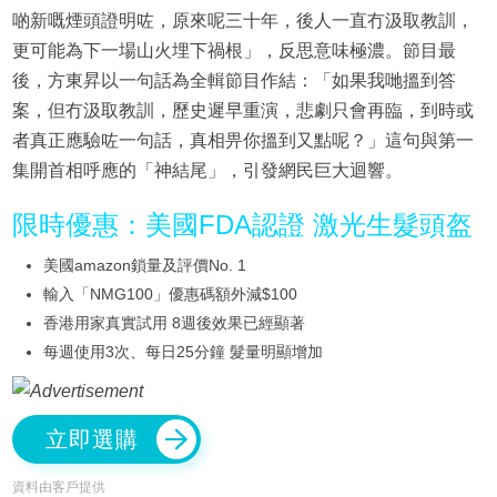
啲新嘅煙頭證明咗，原來呢三十年，後人一直冇汲取教訓，
更可能為下一場山火埋下禍根」，反思意味極濃。節目最
後，方東昇以一句話為全輯節目作結：「如果我哋搵到答
案，但冇汲取教訓，歷史遲早重演，悲劇只會再臨，到時或
者真正應驗咗一句話，真相畀你搵到又點呢？」這句與第一
集開首相呼應的「神結尾」，引發網民巨大迴響。
限時優惠：美國FDA認證 激光生髮頭盔
美國amazon鎖量及評價No. 1
輸入「NMG100」優惠碼額外減$100
香港用家真實試用 8週後效果已經顯著
每週使用3次、每日25分鐘 髮量明顯增加
立即選購
資料由客戶提供