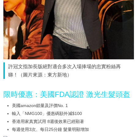
許冠文指加長版絕對適合多次入場捧場的忠實粉絲再
睇！（圖片來源：東方新地）
限時優惠：美國FDA認證 激光生髮頭盔
美國amazon鎖量及評價No. 1
輸入「NMG100」優惠碼額外減$100
香港用家真實試用 8週後效果已經顯著
每週使用3次、每日25分鐘 髮量明顯增加