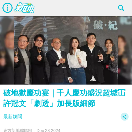
破地獄慶功宴｜千人慶功盛況超墟冚
許冠文「劇透」加長版細節
最新娛聞
東方新地編輯部
Dec 23 2024