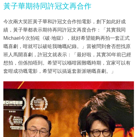
黃子華期待同許冠文再合作
今次兩大笑匠黃子華和許冠文合作拍電影，創下如此好成
績，黃子華都表示期待再同許冠文再度合作：「其實我同
Michael今次拍咗《破·地獄》，就好希望能夠再拍一套正式
嘅喜劇，咁就可以破咗我哋嘅紀錄。」當被問到會否想找原
班人馬開喜劇，許冠文就表示：「最好啦，其實30年前已經
想拍，但係拍唔到。希望可以喺咁困難嘅時期，宜家可以有
套咁成功嘅電影，希望可以搞返套新派啲嘅喜劇。」