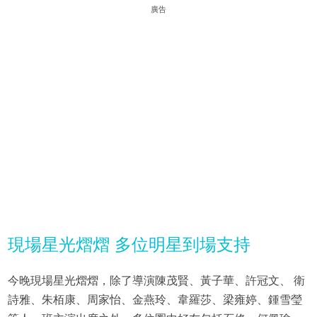
廣告
現場星光熠熠 多位明星到場支持
今晚現場星光熠熠，除了導演陳茂賢、黃子華、許冠文、 衛
詩雅、朱栢康、周家怡、金燕玲、韋羅莎、梁雍婷、鍾雪瑩