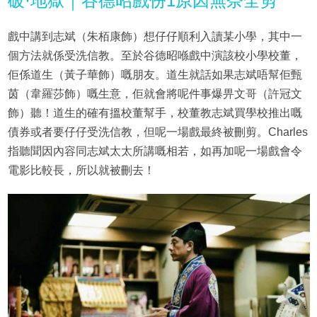
破·地獄｜谷德昭戲份1原因無奈全剪
戲中講到志斌（朱栢康飾）想仔仔順利入讀某小學，其中一
個方法就係受洗信教。至於谷德昭喺戲中演該校小學校董，
佢係道生（黃子華飾）嘅朋友。道生就話如果志斌唔幫佢甄
茵（韋羅莎飾）嘅生意，佢就會將呢件事爆畀文哥（許冠文
飾）聽！道生的確有搵校董幫手，校董教志斌買學校推出嘅
債券或者要仔仔受洗信教，但呢一場戲最終被刪剪。Charles
指聽聞因內容同志斌太太所講嘅相若，如再加呢一場戲會令
電影比較長，所以就被刪去！