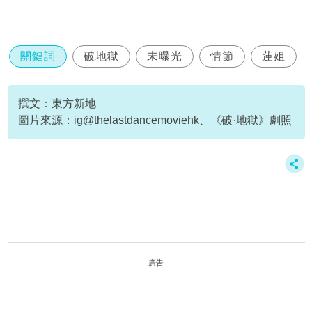
關鍵詞
破地獄
未曝光
情節
蓮姐
撰文：東方新地
圖片來源：ig@thelastdancemoviehk、《破·地獄》劇照
廣告