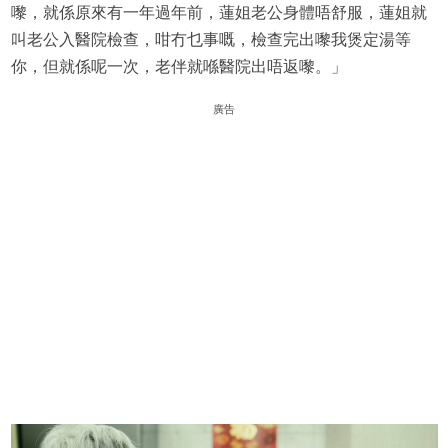
嚟，就係原來有一年過年前，蓮姐老公身體唔舒服，蓮姐就
叫老公入醫院檢查，咁冇乜事嘅，檢查完出嚟我煲定湯等
你，但就係呢一次，老伴就喺醫院出唔返嚟。」
廣告