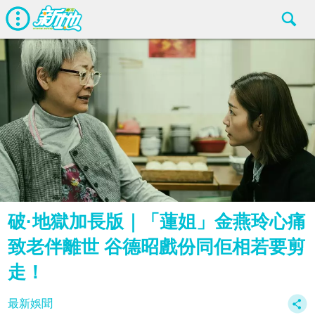
破·地獄加長版｜「蓮姐」金燕玲心痛
致老伴離世 谷德昭戲份同佢相若要剪
走！
最新娛聞