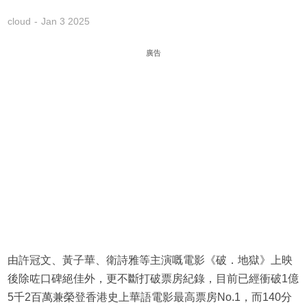
cloud
Jan 3 2025
廣告
由許冠文、黃子華、衛詩雅等主演嘅電影《破．地獄》上映
後除咗口碑絕佳外，更不斷打破票房紀錄，目前已經衝破1億
5千2百萬兼榮登香港史上華語電影最高票房No.1，而140分