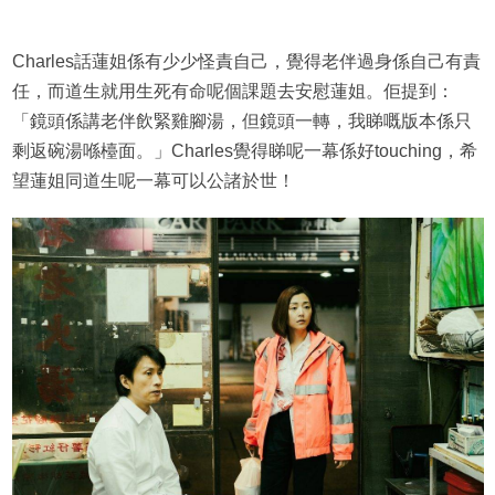
Charles話蓮姐係有少少怪責自己，覺得老伴過身係自己有責
任，而道生就用生死有命呢個課題去安慰蓮姐。佢提到：
「鏡頭係講老伴飲緊雞腳湯，但鏡頭一轉，我睇嘅版本係只
剩返碗湯喺檯面。」Charles覺得睇呢一幕係好touching，希
望蓮姐同道生呢一幕可以公諸於世！