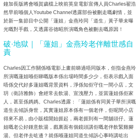
鐘加長版將會喺賀歲檔上映前英皇電影宣傳人員Charles翟浩
然早前喺個人Youtube Channel透露部份被刪走嘅劇情，並
於新一集節目中公開「蓮姐」金燕玲同「道生」黃子華未曝
光嘅對手戲，又透露谷德昭所演嘅角色被刪去嘅原因！
破·地獄｜「蓮姐」金燕玲老伴離世感自
責
Charles因工作關係喺電影上畫前睇過唔同版本，佢指金燕玲
所演嘅蓮姐喺佢睇嘅版本係出場時間多少少，佢表示戲入面
唔係交代好多蓮姐嘅背景資料，淨係知佢守住一間小店，文
玥（衛詩雅飾）會經常去飲湯、宣洩壓力，並當蓮姐係佢家
人，甚至係媽媽。Charles透露：「蓮姐係有同黃子華所演嘅
道生去傾訴身世，其實蓮姐原本係有一個老伴，佢呢間小店
得來不易，由小販檔開始捱起，兩老捱到有一間舖頭仔。蓮
姐嘅老公好鍾意飲湯，戲裏面有個鏡頭講佢嘅老伴飲緊雞腳
湯。但老伴去咗邊？就係喺蓮姐同道生傾訴心事時講咗出