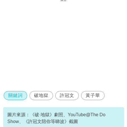
關鍵詞
破地獄
許冠文
黃子華
圖片來源：《破·地獄》劇照、YouTube@The Do
Show、《許冠文陪你等睇波》截圖