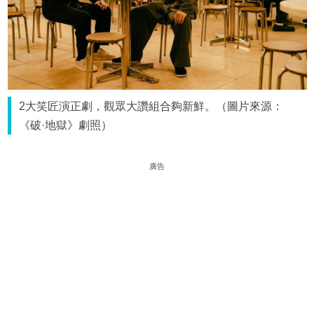
2大笑匠演正劇，觀眾大讚組合夠新鮮。（圖片來源：
《破·地獄》劇照）
廣告