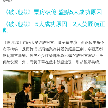
8%98
《破·地獄》票房破億 盤點5大成功原因
《破·地獄》 5大成功原因丨2大笑匠演正
劇
《破·地獄》由兩大笑匠許冠文、黃子華主演，但兩位主角今
次不搞笑，反而飾演以殯儀業為背景的嚴肅正劇，令觀眾都
感到非常新鮮。外界不少評論都認為80歲的許冠文演活亞洲
傳統父親一角，而黃子華在戲中妙語連珠，引起觀眾共鳴。