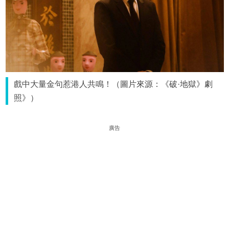
戲中大量金句惹港人共鳴！（圖片來源：《破·地獄》劇
照》）
廣告