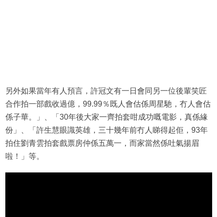
另外如果當年有人預言，許冠文有一日會同另一位後輩笑匠
合作拍一部戲收過億，99.99％既人會估係周星馳，冇人會估
係子華。」、「30年後大家一齊拍套咁成功嘅電影，真係緣
份」、「許生慧眼識英雄，三十幾年前冇人睇得起佢，93年
拍住劉青雲拍套戲票房仲係五萬一，而家當然係吐氣揚眉
啦！」等。