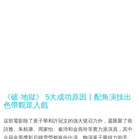
《破·地獄》 5大成功原因丨配角演技出
色帶觀眾入戲
這部電影除了黃子華和許冠文的強大號召力外，還匯聚了衛
詩雅、朱栢康、周家怡、秦沛和金燕玲等實力派演員，其中
今屆金馬獎影后鍾雪瑩都有份出演，飾演黃子華得力助手。