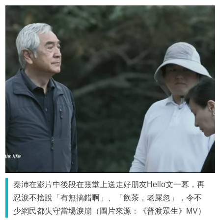
秦沛在影片中後段在靈堂上送走好朋友Hello文一幕，再
忍淚不捨說「有無搞錯啊」、「飲茶，老屎忽」，令不
少網民都失守當場淚崩（圖片來源：《普渡眾生》MV）