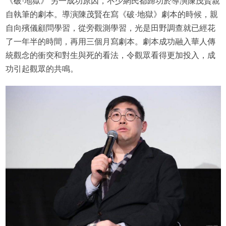
《破·地獄》 另一成功原因，不少網民都歸功於導演陳茂賢親
自執筆的劇本。導演陳茂賢在寫《破·地獄》劇本的時候，親
自向殯儀顧問學習，從旁觀測學習，光是田野調查就已經花
了一年半的時間，再用三個月寫劇本。劇本成功融入華人傳
統觀念的衝突和對生與死的看法，令觀眾看得更加投入，成
功引起觀眾的共鳴。