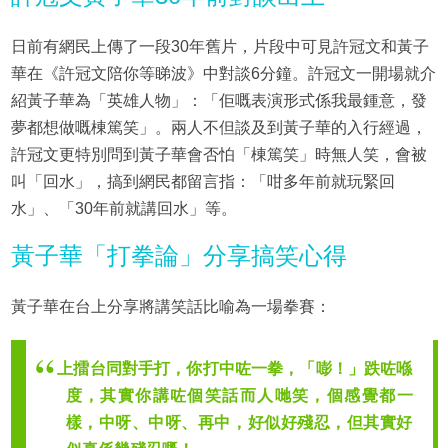
日前有網民上傳了一段30年舊片，片段中可見許冠文和黃子
華在《許冠文陪你等睇波》中對談6分鐘。許冠文一開場就介
紹黃子華為「英雄人物」：「佢嘅表演形式係我最鍾意，發
夢都想做嘅棟篤笑」。兩人不但談及到黃子華的入行經過，
許冠文更特別問到黃子華會否怕「棟篤笑」時無人笑，會被
叫「回水」，搞到網民都留言指：「咁多年前就玩緊回
水」、「30年前就講回水」等。
黃子華「打拳論」分享搞笑心得
黃子華在台上分享將講笑話比喻為一場拳賽：
上擂台同對手打，你打中咗一拳，「嘭！」跌咗喺
度，其實你講咗個笑話而人哋笑，個感覺都一
樣，中呀、中呀、再中，好似好殘忍，但其實好