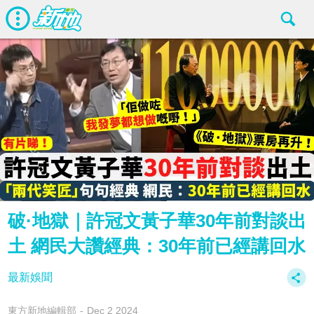
破·地獄｜許冠文黃子華30年前對談出
土 網民大讚經典：30年前已經講回水
最新娛聞
東方新地編輯部
Dec 2 2024