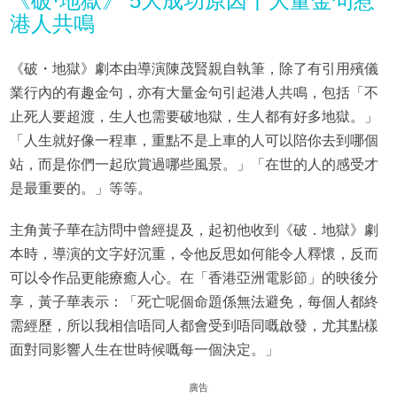
《破·地獄》 5大成功原因丨大量金句惹
港人共鳴
《破・地獄》劇本由導演陳茂賢親自執筆，除了有引用殯儀
業行內的有趣金句，亦有大量金句引起港人共鳴，包括「不
止死人要超渡，生人也需要破地獄，生人都有好多地獄。」
「人生就好像一程車，重點不是上車的人可以陪你去到哪個
站，而是你們一起欣賞過哪些風景。」「在世的人的感受才
是最重要的。」等等。
主角黃子華在訪問中曾經提及，起初他收到《破．地獄》劇
本時，導演的文字好沉重，令他反思如何能令人釋懷，反而
可以令作品更能療癒人心。在「香港亞洲電影節」的映後分
享，黃子華表示：「死亡呢個命題係無法避免，每個人都終
需經歷，所以我相信唔同人都會受到唔同嘅啟發，尤其點樣
面對同影響人生在世時候嘅每一個決定。」
廣告