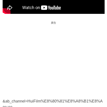
廣告
&ab_channel=HuiFilm%E8%80%81%E8%A8%B1%E8%A