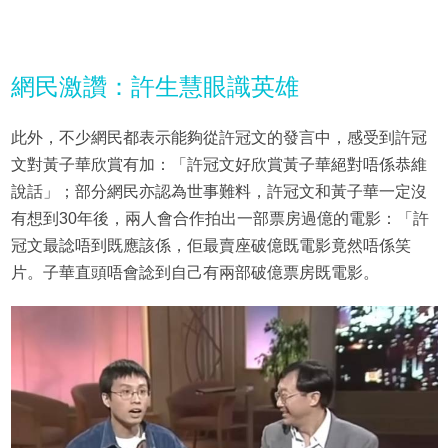
網民激讚：許生慧眼識英雄
此外，不少網民都表示能夠從許冠文的發言中，感受到許冠
文對黃子華欣賞有加：「許冠文好欣賞黃子華絕對唔係恭維
說話」；部分網民亦認為世事難料，許冠文和黃子華一定沒
有想到30年後，兩人會合作拍出一部票房過億的電影：「許
冠文最諗唔到既應該係，佢最賣座破億既電影竟然唔係笑
片。子華直頭唔會諗到自己有兩部破億票房既電影。