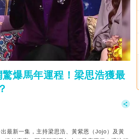
嫻驚爆馬年運程！梁思浩獲最
？
）播出最新一集，主持梁思浩、黃紫恩（Jojo）及黃