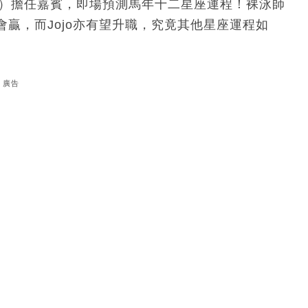
裸泳）擔任嘉賓，即場預測馬年十二星座運程！裸泳師
贏，而Jojo亦有望升職，究竟其他星座運程如
廣告