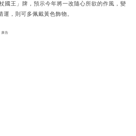
正權杖國王」牌，預示今年將一改隨心所欲的作風，變
情運，則可多佩戴黃色飾物。
廣告