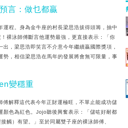
泳預言：做乜都贏
年運程。身為金牛座的村長梁思浩拔得頭籌，抽中
號！裸泳師傅斷言他運勢最強，更直接表示：「你
一出，梁思浩即笑言不介意今年繼續贏國際獎項，
運勢，相信梁思浩在馬年的發展將會無可限量，事
ren變穩重
泳師傅解釋這代表今年正財運極旺，不單止能成功儲
顏色為紅色。Jojo聽後興奮表示：「儲咗好耐都
靈接觸）有望。」至於同屬雙子座的裸泳師傅、