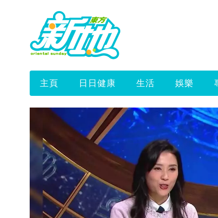
主頁
日日健康
生活
娛樂