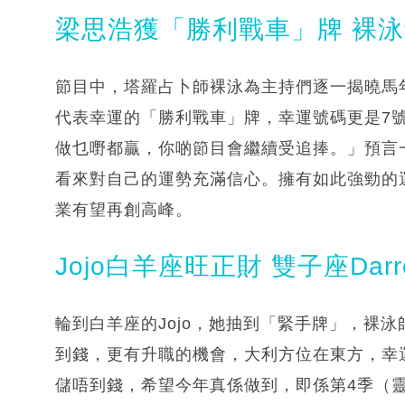
梁思浩獲「勝利戰車」牌 裸
節目中，塔羅占卜師裸泳為主持們逐一揭曉馬
代表幸運的「勝利戰車」牌，幸運號碼更是7
做乜嘢都贏，你啲節目會繼續受追捧。」預言
看來對自己的運勢充滿信心。擁有如此強勁的
業有望再創高峰。
Jojo白羊座旺正財 雙子座Dar
輪到白羊座的Jojo，她抽到「緊手牌」，裸
到錢，更有升職的機會，大利方位在東方，幸運
儲唔到錢，希望今年真係做到，即係第4季（