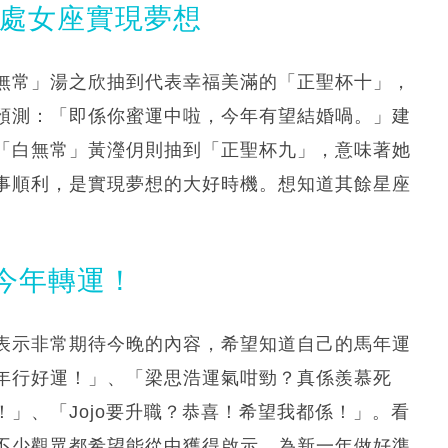
仴處女座實現夢想
無常」湯之欣抽到代表幸福美滿的「正聖杯十」，
預測：「即係你蜜運中啦，今年有望結婚喎。」建
「白無常」黃瀅仴則抽到「正聖杯九」，意味著她
事順利，是實現夢想的大好時機。想知道其餘星座
今年轉運！
表示非常期待今晚的內容，希望知道自己的馬年運
年行好運！」、「梁思浩運氣咁勁？真係羨慕死
」、「Jojo要升職？恭喜！希望我都係！」。看
不少觀眾都希望能從中獲得啟示，為新一年做好準