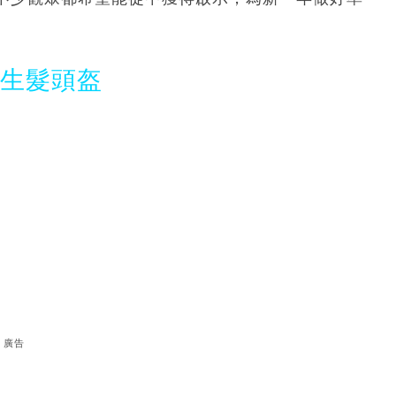
光生髮頭盔
廣告