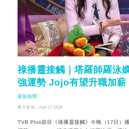
祿播靈接觸｜塔羅師羅泳
強運勢 Jojo有望升職加薪
最新娛聞
東方新地
Feb 17 2026
TVB Plus節目《祿播靈接觸》今晚（17日