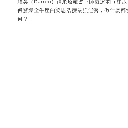
耀英（Darren）請來塔羅占卜師羅泳嫻（
傅驚爆金牛座的梁思浩擁最強運勢，做什麼都會
何？